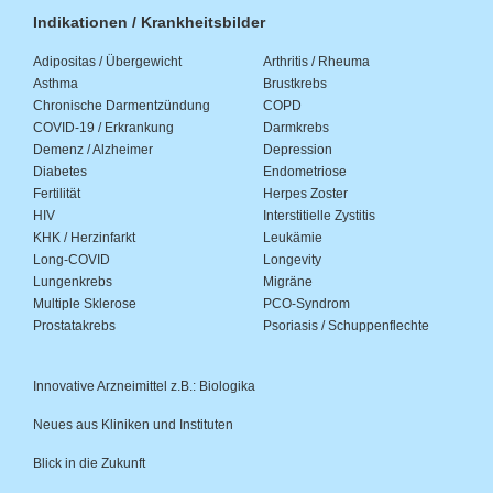
Indikationen / Krankheitsbilder
Adipositas / Übergewicht
Arthritis / Rheuma
Asthma
Brustkrebs
Chronische Darmentzündung
COPD
COVID-19 / Erkrankung
Darmkrebs
Demenz / Alzheimer
Depression
Diabetes
Endometriose
Fertilität
Herpes Zoster
HIV
Interstitielle Zystitis
KHK / Herzinfarkt
Leukämie
Long-COVID
Longevity
Lungenkrebs
Migräne
Multiple Sklerose
PCO-Syndrom
Prostatakrebs
Psoriasis / Schuppenflechte
Innovative Arzneimittel z.B.: Biologika
Neues aus Kliniken und Instituten
Blick in die Zukunft