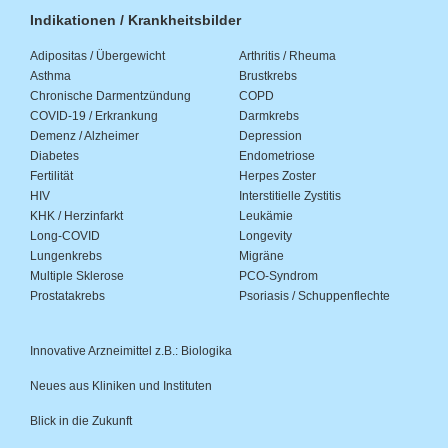
Indikationen / Krankheitsbilder
Adipositas / Übergewicht
Arthritis / Rheuma
Asthma
Brustkrebs
Chronische Darmentzündung
COPD
COVID-19 / Erkrankung
Darmkrebs
Demenz / Alzheimer
Depression
Diabetes
Endometriose
Fertilität
Herpes Zoster
HIV
Interstitielle Zystitis
KHK / Herzinfarkt
Leukämie
Long-COVID
Longevity
Lungenkrebs
Migräne
Multiple Sklerose
PCO-Syndrom
Prostatakrebs
Psoriasis / Schuppenflechte
Innovative Arzneimittel z.B.: Biologika
Neues aus Kliniken und Instituten
Blick in die Zukunft