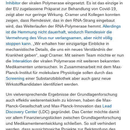
Inhibitor
der viralen Polymerase eingesetzt. Es ist das einzige in
der EU zugelassene Präparat zur Behandlung von Covid-19,
zeigt aber nur geringe Wirkung. Cramer und Kollegen konnten
zeigen, dass Remdesivir, das in den RNA-Strang eingebaut
wird, das Weiterlaufen der RNA-Polymerase hemmt.
Allerdings
ist die Hemmung nicht dauerhaft, wodurch Remdesivir die
Vermehrung des Virus nur verlangsamen, aber nicht völlig
stoppen kann.
„Wir erhalten hier einzigartige Einblicke in
mechanistische Details, die uns ein neues Verständnis der
Krankheit geben“, sagt Cramer. Mit seinem Team möchte er nun
die
Interaktion
der viralen Polymerase mit weiteren bekannten
Medikamenten untersuchen. In Zusammenarbeit mit dem Max-
Planck-Institut für molekulare Physiologie sollen durch das
Screening
einer Substanzbibliothek aber auch ganz neue
Wirkstoffkandidaten identifiziert werden.
Um vielversprechende Ergebnisse der Grundlagenforschung
auch effektiv weiterentwickeln zu können, haben die Max-
Planck-Gesellschaft und Max-Planck-Innovation das
Lead
Discovery Center
(LDC) gegründet. Das Center möchte damit
vor allem Finanzierungslücken zwischen Grundlagenforschung
und Medikamentenentwicklung schließen. So soll verhindert
werden, dass aussichtsreiche Projekte zur Bekämpfung des