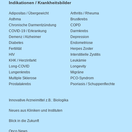
Indikationen / Krankheitsbilder
Adipositas / Übergewicht
Arthritis / Rheuma
Asthma
Brustkrebs
Chronische Darmentzündung
COPD
COVID-19 / Erkrankung
Darmkrebs
Demenz / Alzheimer
Depression
Diabetes
Endometriose
Fertilität
Herpes Zoster
HIV
Interstitielle Zystitis
KHK / Herzinfarkt
Leukämie
Long-COVID
Longevity
Lungenkrebs
Migräne
Multiple Sklerose
PCO-Syndrom
Prostatakrebs
Psoriasis / Schuppenflechte
Innovative Arzneimittel z.B.: Biologika
Neues aus Kliniken und Instituten
Blick in die Zukunft
Onco.News