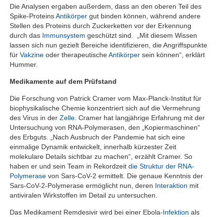
Die Analysen ergaben außerdem, dass an den oberen Teil des
Spike-Proteins
Antikörper
gut binden können, während andere
Stellen des Proteins durch Zuckerketten vor der Erkennung
durch das
Immunsystem
geschützt sind. „Mit diesem Wissen
lassen sich nun gezielt Bereiche identifizieren, die Angriffspunkte
für
Vakzine
oder therapeutische
Antikörper
sein können“, erklärt
Hummer.
Medikamente auf dem Prüfstand
Die Forschung von Patrick Cramer vom Max-Planck-Institut für
biophysikalische Chemie konzentriert sich auf die Vermehrung
des Virus in der
Zelle
. Cramer hat langjährige Erfahrung mit der
Untersuchung von RNA-Polymerasen, den „Kopiermaschinen“
des Erbguts. „Nach Ausbruch der Pandemie hat sich eine
einmalige Dynamik entwickelt, innerhalb kürzester Zeit
molekulare Details sichtbar zu machen“, erzählt Cramer. So
haben er und sein Team in Rekordzeit
die Struktur der RNA-
Polymerase
von Sars-CoV-2 ermittelt. Die genaue Kenntnis der
Sars-CoV-2-Polymerase ermöglicht nun, deren
Interaktion
mit
antiviralen Wirkstoffen im Detail zu untersuchen.
Das Medikament Remdesivir wird bei einer Ebola-
Infektion
als