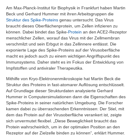
Am Max-Planck-Institut für Biophysik in Frankfurt haben Martin
Beck und Gerhard Hummer mit ihren Arbeitsgruppen die
Struktur des Spike-Proteins
genau untersucht. Das Virus
braucht dieses Oberflächenprotein, um Zellen infizieren zu
können. Dabei bindet das Spike-
Protein
an den ACE2-Rezeptor
menschlicher Zellen, worauf das Virus mit der Zellmembran
verschmilzt und sein Erbgut in das Zellinnere entlässt.
Die
exponierte Lage des Spike-Proteins auf der Virusoberfläche
macht es jedoch auch zu einem wichtigen Angriffspunkt des
Immunsystems.
Daher steht es im Fokus der Entwicklung von
Impfstoffen und antiviraler Therapeutika.
Mithilfe von Kryo-Elektronenmikroskopie hat Martin Beck die
Struktur des Proteins in fast-atomarer Auflösung entschlüsselt.
Auf Grundlage dieser Strukturdaten analysierte Gerhard
Hummer in Computersimulationen dann die Eigenschaften des
Spike-Proteins in seiner natürlichen Umgebung. Die Forscher
kamen dabei zu überraschenden Erkenntnissen: Der Stiel, mit
dem das Protein auf der Virusoberfläche verankert ist, zeigte
sich unvermutet flexibel. „Diese Beweglichkeit braucht das
Protein wahrscheinlich, um in der optimalen Position an den
Rezeptor auf der Zielzelle binden zu können“, erklärt Hummer.