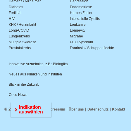
Demenz / Alzheimer
Depression
Diabetes
Endometriose
Fertilität
Herpes Zoster
HIV
Interstitielle Zystitis
KHK / Herzinfarkt
Leukämie
Long-COVID
Longevity
Lungenkrebs
Migräne
Multiple Sklerose
PCO-Syndrom
Prostatakrebs
Psoriasis / Schuppenflechte
Innovative Arzneimittel z.B.: Biologika
Neues aus Kliniken und Instituten
Blick in die Zukunft
Onco.News
Indikation
© 2026 Medwiss.de |
|
|
|
Impressum
Über uns
Datenschutz
Kontakt
auswählen