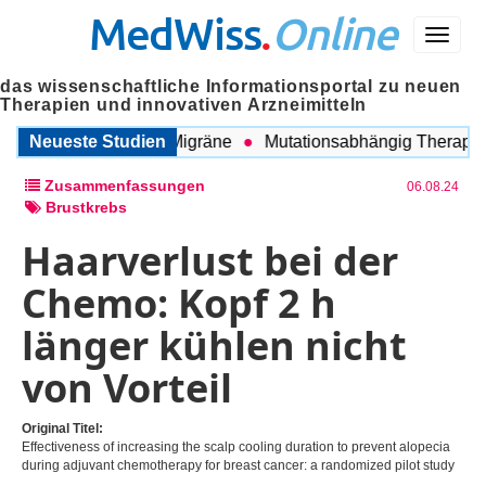
MedWiss
.
Online
Menü
das wissenschaftliche Informationsportal zu neuen
Therapien und innovativen Arzneimitteln
ischen COPD und Migräne
Neueste Studien
Mutationsabhängig Therapie int
Zusammenfassungen
06.08.24
Brustkrebs
Haarverlust bei der
Chemo: Kopf 2 h
länger kühlen nicht
von Vorteil
Original Titel:
Effectiveness of increasing the scalp cooling duration to prevent alopecia
during adjuvant chemotherapy for breast cancer: a randomized pilot study