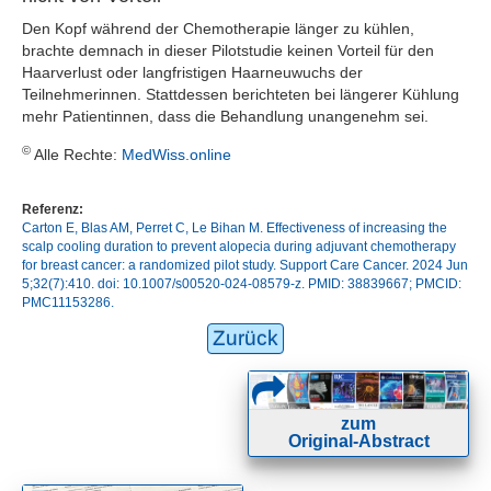
Den Kopf während der Chemotherapie länger zu kühlen,
brachte demnach in dieser Pilotstudie keinen Vorteil für den
Haarverlust oder langfristigen Haarneuwuchs der
Teilnehmerinnen. Stattdessen berichteten bei längerer Kühlung
mehr Patientinnen, dass die Behandlung unangenehm sei.
©
Alle Rechte:
MedWiss.online
Referenz:
Carton E, Blas AM, Perret C, Le Bihan M. Effectiveness of increasing the
scalp cooling duration to prevent alopecia during adjuvant chemotherapy
for breast cancer: a randomized pilot study. Support Care Cancer. 2024 Jun
5;32(7):410. doi: 10.1007/s00520-024-08579-z. PMID: 38839667; PMCID:
PMC11153286.
Zurück
zum
Original-Abstract