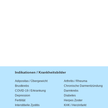
Indikationen / Krankheitsbilder
Adipositas / Übergewicht
Arthritis / Rheuma
Brustkrebs
Chronische Darmentzündung
COVID-19 / Erkrankung
Darmkrebs
Depression
Diabetes
Fertilität
Herpes Zoster
Interstitielle Zystitis
KHK / Herzinfarkt