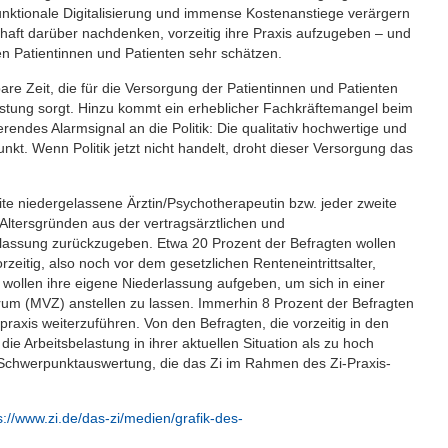
nktionale Digitalisierung und immense Kostenanstiege verärgern
sthaft darüber nachdenken, vorzeitig ihre Praxis aufzugeben – und
en Patientinnen und Patienten sehr schätzen.
are Zeit, die für die Versorgung der Patientinnen und Patienten
lastung sorgt. Hinzu kommt ein erheblicher Fachkräftemangel beim
erendes Alarmsignal an die Politik: Die qualitativ hochwertige und
t. Wenn Politik jetzt nicht handelt, droht dieser Versorgung das
te niedergelassene Ärztin/Psychotherapeutin bzw. jeder zweite
Altersgründen aus der vertragsärztlichen und
assung zurückzugeben. Etwa 20 Prozent der Befragten wollen
zeitig, also noch vor dem gesetzlichen Renteneintrittsalter,
 wollen ihre eigene Niederlassung aufgeben, um sich in einer
um (MVZ) anstellen zu lassen. Immerhin 8 Prozent der Befragten
raxis weiterzuführen. Von den Befragten, die vorzeitig in den
ie Arbeitsbelastung in ihrer aktuellen Situation als zu hoch
n Schwerpunktauswertung, die das Zi im Rahmen des Zi-Praxis-
s://www.zi.de/das-zi/medien/grafik-des-