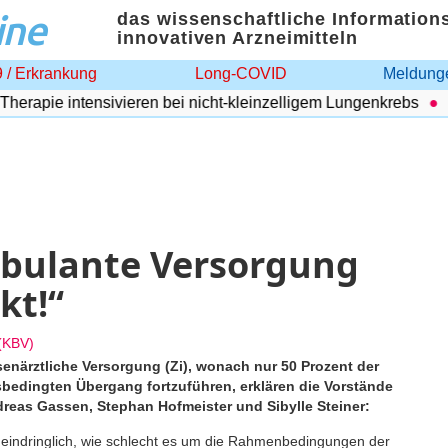
ine
das wissenschaftliche Information
innovativen Arzneimitteln
 / Erkrankung
Long-COVID
Meldunge
apie intensivieren bei nicht-kleinzelligem Lungenkrebs
Adi
mbulante Versorgung
kt!“
(KBV)
senärztliche Versorgung (Zi), wonach nur 50 Prozent der
sbedingten Übergang fortzuführen, erklären die Vorstände
reas Gassen, Stephan Hofmeister und Sibylle Steiner:
 eindringlich, wie schlecht es um die Rahmenbedingungen der