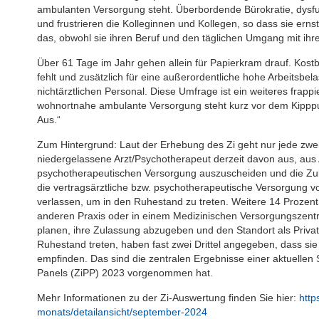
ambulanten Versorgung steht. Überbordende Bürokratie, dysfu
und frustrieren die Kolleginnen und Kollegen, so dass sie ern
das, obwohl sie ihren Beruf und den täglichen Umgang mit ihr
Über 61 Tage im Jahr gehen allein für Papierkram drauf. Kostb
fehlt und zusätzlich für eine außerordentliche hohe Arbeitsbe
nichtärztlichen Personal. Diese Umfrage ist ein weiteres frappi
wohnortnahe ambulante Versorgung steht kurz vor dem Kipppunk
Aus.“
Zum Hintergrund: Laut der Erhebung des Zi geht nur jede zwei
niedergelassene Arzt/Psychotherapeut derzeit davon aus, aus 
psychotherapeutischen Versorgung auszuscheiden und die Zul
die vertragsärztliche bzw. psychotherapeutische Versorgung vor
verlassen, um in den Ruhestand zu treten. Weitere 14 Prozent
anderen Praxis oder in einem Medizinischen Versorgungszentr
planen, ihre Zulassung abzugeben und den Standort als Privatp
Ruhestand treten, haben fast zwei Drittel angegeben, dass sie d
empfinden. Das sind die zentralen Ergebnisse einer aktuelle
Panels (ZiPP) 2023 vorgenommen hat.
Mehr Informationen zu der Zi-Auswertung finden Sie hier:
http
monats/detailansicht/september-2024