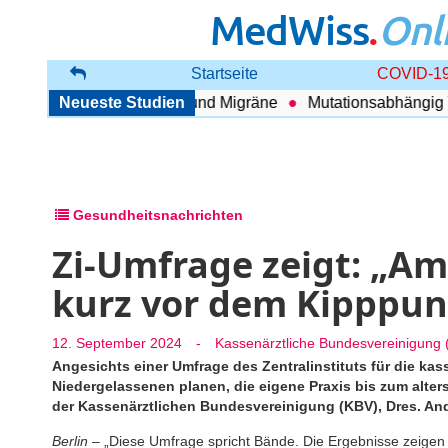
MedWiss
.
Onl
Startseite
COVID-19
hang zwischen COPD und Migräne
Neueste Studien
Mutationsabhängig Ther
Gesundheitsnachrichten
Zi-Umfrage zeigt: „A
kurz vor dem Kipppun
12. September 2024
-
Kassenärztliche Bundesvereinigung 
Angesichts einer Umfrage des Zentralinstituts für die kas
Niedergelassenen planen, die eigene Praxis bis zum alter
der Kassenärztlichen Bundesvereinigung (KBV), Dres. And
Berlin
– „Diese Umfrage spricht Bände. Die Ergebnisse zeigen