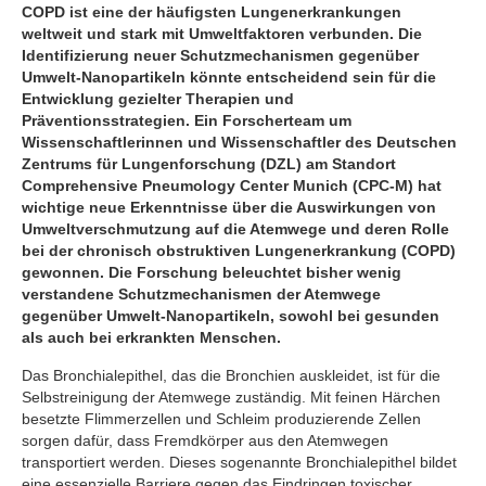
COPD ist eine der häufigsten Lungenerkrankungen
weltweit und stark mit Umweltfaktoren verbunden. Die
Identifizierung neuer Schutzmechanismen gegenüber
Umwelt-Nanopartikeln könnte entscheidend sein für die
Entwicklung gezielter Therapien und
Präventionsstrategien. Ein Forscherteam um
Wissenschaftlerinnen und Wissenschaftler des Deutschen
Zentrums für Lungenforschung (DZL) am Standort
Comprehensive Pneumology Center Munich (CPC-M) hat
wichtige neue Erkenntnisse über die Auswirkungen von
Umweltverschmutzung auf die Atemwege und deren Rolle
bei der chronisch obstruktiven Lungenerkrankung (COPD)
gewonnen. Die Forschung beleuchtet bisher wenig
verstandene Schutzmechanismen der Atemwege
gegenüber Umwelt-Nanopartikeln, sowohl bei gesunden
als auch bei erkrankten Menschen.
Das Bronchialepithel, das die Bronchien auskleidet, ist für die
Selbstreinigung der Atemwege zuständig. Mit feinen Härchen
besetzte Flimmerzellen und Schleim produzierende Zellen
sorgen dafür, dass Fremdkörper aus den Atemwegen
transportiert werden. Dieses sogenannte Bronchialepithel bildet
eine essenzielle Barriere gegen das Eindringen toxischer