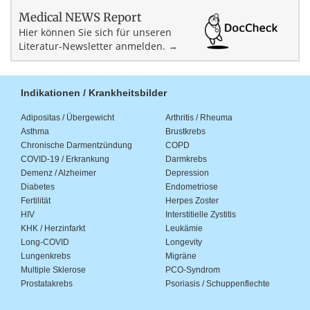
Medical NEWS Report
Hier können Sie sich für unseren
Literatur-Newsletter anmelden. →
Indikationen / Krankheitsbilder
Adipositas / Übergewicht
Arthritis / Rheuma
Asthma
Brustkrebs
Chronische Darmentzündung
COPD
COVID-19 / Erkrankung
Darmkrebs
Demenz / Alzheimer
Depression
Diabetes
Endometriose
Fertilität
Herpes Zoster
HIV
Interstitielle Zystitis
KHK / Herzinfarkt
Leukämie
Long-COVID
Longevity
Lungenkrebs
Migräne
Multiple Sklerose
PCO-Syndrom
Prostatakrebs
Psoriasis / Schuppenflechte