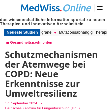
MedWiss
.
Online
Menü
das wissenschaftliche Informationsportal zu neuen
Therapien und innovativen Arzneimitteln
schen COPD und Migräne
Neueste Studien
Mutationsabhängig Therapie inte
Gesundheitsnachrichten
Schutzmechanismen
der Atemwege bei
COPD: Neue
Erkenntnisse zur
Umweltresilienz
17. September 2024
-
Deutsches Zentrum für Lungenforschung (DZL)