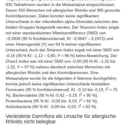
935 Teilnehmern wurden in die Metaanalyse eingeschlossen.
Davon 550 Menschen mit allergischer Rhinitis und 385 gesunde
Kontrollpersonen. Dabei konnten keine signifikanten
Unterschiede in der mikrobiellen alpha-Diversität zwischen den
beiden Gruppen festgestellt werden. Der Shannon-Index zeigte
mit einer standardisierten Mittelwertdifferenz (SMD) von
−0,3938 (95 % Konfidenzintervall, KI: -0,9847 – 0,1972) und
einer Heterogenität (I²) von 94 % keinen signifikanten
Unterschied. Auch der Simpson-Index ergab mit einer SMD von
-0,16 (95 % KI: -1,12 – 0,80, I² = 96 %) keine Abweichung. Der
Chao1-Index war mit einer SMD von -0,00 (95 % KI: -1,32 bis
-1,32, I² = 97 %) nahezu identisch zwischen Menschen mit
allergischer Rhinitis und den Kontrollpersonen. Eine
Metaanalyse wurde für die folgenden 4 Stämme durchgeführt,
konnte jedoch keine signifikanten Unterschiede feststellen:
2
Firmicutes (95 % Konfidenzintervall, KI: -0,10 bis -0,19, I
= 75
2
%), Bacteroidetes (95 % KI:-0,42 – 0,19, I
= 95 %),
2
Proteobacteria (95 % KI: -0,06 bis -0,03, I
= 92 %),
2
Actinobacteria (95 % KI: -0,09 bis -0,03, I
= 83 %).
Veränderte Darmflora als Ursache für allergische
Rhinitis nicht belegbar