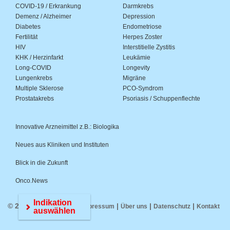
COVID-19 / Erkrankung
Darmkrebs
Demenz / Alzheimer
Depression
Diabetes
Endometriose
Fertilität
Herpes Zoster
HIV
Interstitielle Zystitis
KHK / Herzinfarkt
Leukämie
Long-COVID
Longevity
Lungenkrebs
Migräne
Multiple Sklerose
PCO-Syndrom
Prostatakrebs
Psoriasis / Schuppenflechte
Innovative Arzneimittel z.B.: Biologika
Neues aus Kliniken und Instituten
Blick in die Zukunft
Onco.News
Indikation
© 2026 Medwiss.de |
|
|
|
Impressum
Über uns
Datenschutz
Kontakt
auswählen