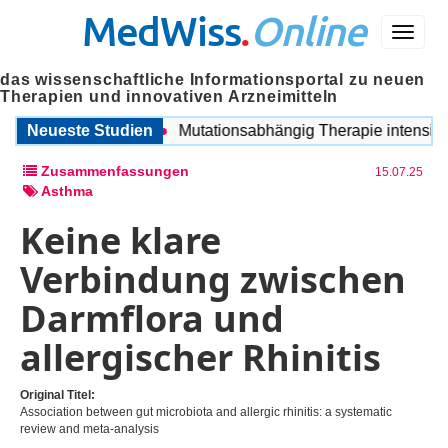
MedWiss
.
Online
Menü
das wissenschaftliche Informationsportal zu neuen
Therapien und innovativen Arzneimitteln
OPD und Migräne
Neueste Studien
Mutationsabhängig Therapie intensiviere
Zusammenfassungen
15.07.25
Asthma
Keine klare
Verbindung zwischen
Darmflora und
allergischer Rhinitis
Original Titel:
Association between gut microbiota and allergic rhinitis: a systematic
review and meta-analysis