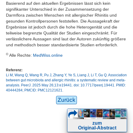
Basierend auf den aktuellen Ergebnissen lässt sich kein
signifikanter Unterschied in der Zusammensetzung der
Darmflora zwischen Menschen mit allergischer Rhinitis und
gesunden Kontrollpersonen feststellen. Die Aussagekraft der
Ergebnisse ist jedoch durch die hohe Heterogenität und die
teilweise begrenzte Qualität der Studien eingeschränkt. Für
verlässlichere Aussagen sind laut der Autoren zukünftig größere
und methodisch besser standardisierte Studien erforderlich.
©
Alle Rechte:
MedWiss.online
Referenz:
Li M, Wang Q, Wang R, Pu J, Zhang Y, Ye S, Liang J, Li T, Gu Q. Association
between gut microbiota and allergic rhinitis: a systematic review and meta-
analysis. PeerJ. 2025 May 26;13:e19441. doi: 10.7717/peerj.19441. PMID:
40444284; PMCID: PMC12121621.
Zurück
zum
Original-Abstract