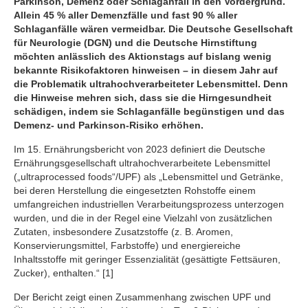
Parkinson, Demenz oder Schlaganfall in den Vordergrund.
Allein 45 % aller Demenzfälle und fast 90 % aller
Schlaganfälle wären vermeidbar. Die Deutsche Gesellschaft
für Neurologie (DGN) und die Deutsche Hirnstiftung
möchten anlässlich des Aktionstags auf bislang wenig
bekannte Risikofaktoren hinweisen – in diesem Jahr auf
die Problematik ultrahochverarbeiteter Lebensmittel. Denn
die Hinweise mehren sich, dass sie die Hirngesundheit
schädigen, indem sie Schlaganfälle begünstigen und das
Demenz- und Parkinson-Risiko erhöhen.
Im 15. Ernährungsbericht von 2023 definiert die Deutsche
Ernährungsgesellschaft ultrahochverarbeitete Lebensmittel
(„ultraprocessed foods“/UPF) als „Lebensmittel und Getränke,
bei deren Herstellung die eingesetzten Rohstoffe einem
umfangreichen industriellen Verarbeitungsprozess unterzogen
wurden, und die in der Regel eine Vielzahl von zusätzlichen
Zutaten, insbesondere Zusatzstoffe (z. B. Aromen,
Konservierungsmittel, Farbstoffe) und energiereiche
Inhaltsstoffe mit geringer Essenzialität (gesättigte Fettsäuren,
Zucker), enthalten.“ [1]
Der Bericht zeigt einen Zusammenhang zwischen UPF und