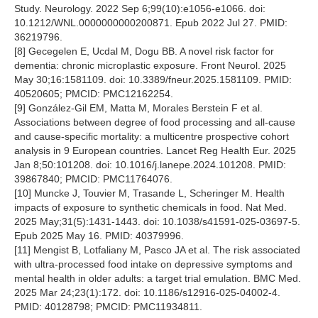
Study. Neurology. 2022 Sep 6;99(10):e1056-e1066. doi:
10.1212/WNL.0000000000200871. Epub 2022 Jul 27. PMID:
36219796.
[8] Gecegelen E, Ucdal M, Dogu BB. A novel risk factor for
dementia: chronic microplastic exposure. Front Neurol. 2025
May 30;16:1581109. doi: 10.3389/fneur.2025.1581109. PMID:
40520605; PMCID: PMC12162254.
[9] González-Gil EM, Matta M, Morales Berstein F et al.
Associations between degree of food processing and all-cause
and cause-specific mortality: a multicentre prospective cohort
analysis in 9 European countries. Lancet Reg Health Eur. 2025
Jan 8;50:101208. doi: 10.1016/j.lanepe.2024.101208. PMID:
39867840; PMCID: PMC11764076.
[10] Muncke J, Touvier M, Trasande L, Scheringer M. Health
impacts of exposure to synthetic chemicals in food. Nat Med.
2025 May;31(5):1431-1443. doi: 10.1038/s41591-025-03697-5.
Epub 2025 May 16. PMID: 40379996.
[11] Mengist B, Lotfaliany M, Pasco JA et al. The risk associated
with ultra-processed food intake on depressive symptoms and
mental health in older adults: a target trial emulation. BMC Med.
2025 Mar 24;23(1):172. doi: 10.1186/s12916-025-04002-4.
PMID: 40128798; PMCID: PMC11934811.