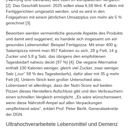
[2]. Das Geschäft boomt: 2025 sollen etwa 6,58 Mrd. € allein mit
Fertiggerichten umgesetzt werden, und es wird in den
Folgejahren mit einem jährlichen Umsatzplus von mehr als 5 %
gerechnet [3].
Beworben werden vermeintliche gesunde Aspekte des Produkts
und damit wird suggeriert, es handele sich insgesamt um ein
gesundes Lebensmittel. Beispiel Fertigpizza: Mit einer 400 g-
Salamipizza nimmt man 857 Kalorien zu sich, 28 g Fett, 14 g
Zucker und 5,8 g Salz, das übrigens den empfohlenen
Tagesbedarf nahezu deckt (97 %) [4]. Die vegane Alternative
enthält 100 Kalorien weniger, gleich viel Zucker, zwar weniger
Salz („nur“ 58 % des Tagesbedarfs), dafür aber mit 35 g mehr
Fett [4]. Unterm Strich kein großer Unterschied also.
Lobenswert ist allerdings, dass der Nutri-Score auf beiden
Pizzen dieses Herstellers Aufschluss gibt und den Verbrauchern
einen schnellen Vergleich ermöglicht. „Es wäre wünschenswert,
wenn diese Nährstoff-Ampel auf allen Verpackungen
verpflichtend wäre“, erklärt Prof. Peter Berlit, Generalsekretär
der DGN.
Ultrahochverarbeitete Lebensmittel und Demenz