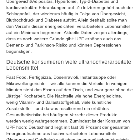
Übergewicht/Adipositas, Hypertonie, Typ-2-Diabetes und
kardiovaskuläre Erkrankungen auf. Zu letzteren gehört auch der
Schlaganfall, der wiederum häufig in Folge von Übergewicht,
Bluthochdruck und Diabetes auftritt. Allein deshalb sollte man
den Verzehr dieser energiedichten, verarbeiteten Lebensmittel
auf ein Minimum begrenzen. Aktuelle Daten zeigen allerdings,
dass es noch weitere Gründe gibt: UPF erhöhen auch das
Demenz- und Parkinson-Risiko und können Depressionen
begünstigen.
Deutsche konsumieren viele ultrahochverarbeitete
Lebensmittel
Fast Food, Fertigpizza, Dosenravioli, Instantsuppe oder
Mikrowellengerichte – wir alle kennen die Vorteile: In wenigen
Minuten steht das Essen auf den Tisch, und zwar ganz ohne die
„lästige“ Kocharbeit. Die Nachteile wie hohe Energiedichte,
wenig Vitamin- und Ballaststoffgehalt, viele künstliche
Zusatzstoffe – und daraus resultierend ein erhöhtes
Gesundheitsrisiko bei häufigem Verzehr dieser Produkte –
werden wenig wahrgenommen. Zumindest ist der Konsum von
UPF hoch: Deutschland liegt mit fast 39 Prozent der gesamten
Energieaufnahme aus hochverarbeiteten Lebensmitteln
(Nahrung und Getränke) weit oben im europäischen Vergleich