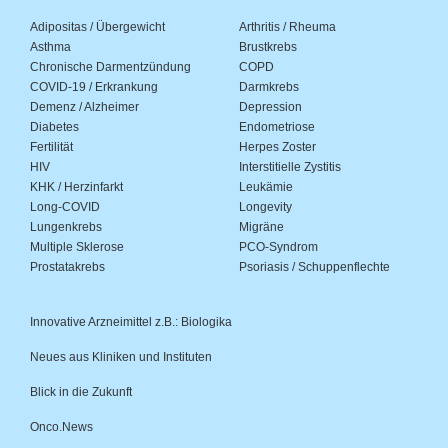
Adipositas / Übergewicht
Arthritis / Rheuma
Asthma
Brustkrebs
Chronische Darmentzündung
COPD
COVID-19 / Erkrankung
Darmkrebs
Demenz / Alzheimer
Depression
Diabetes
Endometriose
Fertilität
Herpes Zoster
HIV
Interstitielle Zystitis
KHK / Herzinfarkt
Leukämie
Long-COVID
Longevity
Lungenkrebs
Migräne
Multiple Sklerose
PCO-Syndrom
Prostatakrebs
Psoriasis / Schuppenflechte
Innovative Arzneimittel z.B.: Biologika
Neues aus Kliniken und Instituten
Blick in die Zukunft
Onco.News