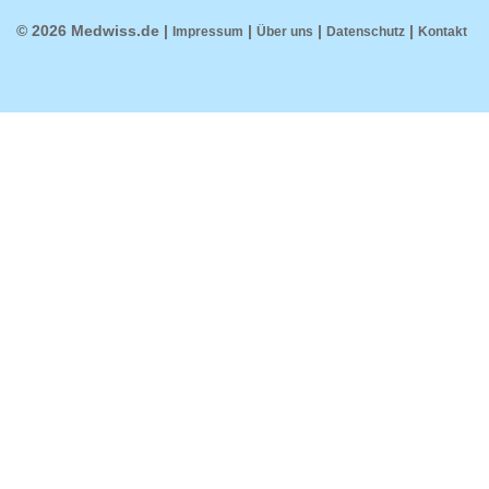
© 2026 Medwiss.de |
|
|
|
Impressum
Über uns
Datenschutz
Kontakt