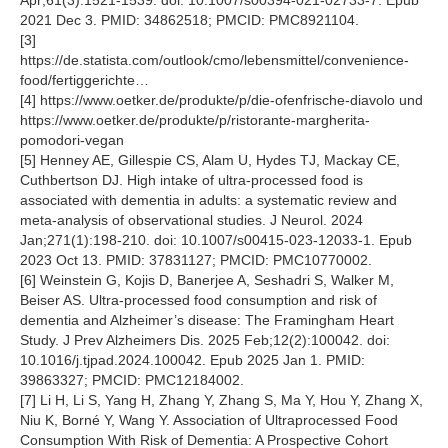
2021 Dec 3. PMID: 34862518; PMCID: PMC8921104.
[3]
https://de.statista.com/outlook/cmo/lebensmittel/convenience-
food/fertiggerichte…
[4] https://www.oetker.de/produkte/p/die-ofenfrische-diavolo und
https://www.oetker.de/produkte/p/ristorante-margherita-
pomodori-vegan
[5] Henney AE, Gillespie CS, Alam U, Hydes TJ, Mackay CE,
Cuthbertson DJ. High intake of ultra-processed food is
associated with dementia in adults: a systematic review and
meta-analysis of observational studies. J Neurol. 2024
Jan;271(1):198-210. doi: 10.1007/s00415-023-12033-1. Epub
2023 Oct 13. PMID: 37831127; PMCID: PMC10770002.
[6] Weinstein G, Kojis D, Banerjee A, Seshadri S, Walker M,
Beiser AS. Ultra-processed food consumption and risk of
dementia and Alzheimer’s disease: The Framingham Heart
Study. J Prev Alzheimers Dis. 2025 Feb;12(2):100042. doi:
10.1016/j.tjpad.2024.100042. Epub 2025 Jan 1. PMID:
39863327; PMCID: PMC12184002.
[7] Li H, Li S, Yang H, Zhang Y, Zhang S, Ma Y, Hou Y, Zhang X,
Niu K, Borné Y, Wang Y. Association of Ultraprocessed Food
Consumption With Risk of Dementia: A Prospective Cohort