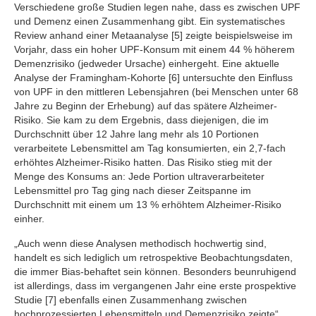
Verschiedene große Studien legen nahe, dass es zwischen UPF
und Demenz einen Zusammenhang gibt. Ein systematisches
Review anhand einer Metaanalyse [5] zeigte beispielsweise im
Vorjahr, dass ein hoher UPF-Konsum mit einem 44 % höherem
Demenzrisiko (jedweder Ursache) einhergeht. Eine aktuelle
Analyse der Framingham-Kohorte [6] untersuchte den Einfluss
von UPF in den mittleren Lebensjahren (bei Menschen unter 68
Jahre zu Beginn der Erhebung) auf das spätere Alzheimer-
Risiko. Sie kam zu dem Ergebnis, dass diejenigen, die im
Durchschnitt über 12 Jahre lang mehr als 10 Portionen
verarbeitete Lebensmittel am Tag konsumierten, ein 2,7-fach
erhöhtes Alzheimer-Risiko hatten. Das Risiko stieg mit der
Menge des Konsums an: Jede Portion ultraverarbeiteter
Lebensmittel pro Tag ging nach dieser Zeitspanne im
Durchschnitt mit einem um 13 % erhöhtem Alzheimer-Risiko
einher.
„Auch wenn diese Analysen methodisch hochwertig sind,
handelt es sich lediglich um retrospektive Beobachtungsdaten,
die immer Bias-behaftet sein können. Besonders beunruhigend
ist allerdings, dass im vergangenen Jahr eine erste prospektive
Studie [7] ebenfalls einen Zusammenhang zwischen
hochprozessierten Lebensmitteln und Demenzrisiko zeigte“,