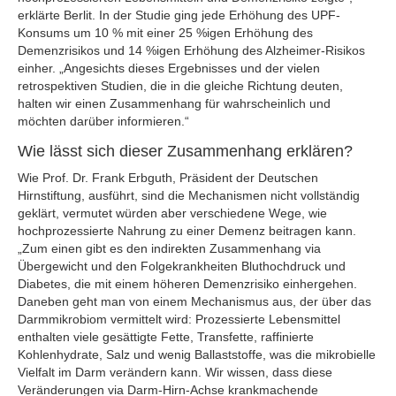
erklärte Berlit. In der Studie ging jede Erhöhung des UPF-
Konsums um 10 % mit einer 25 %igen Erhöhung des
Demenzrisikos und 14 %igen Erhöhung des Alzheimer-Risikos
einher. „Angesichts dieses Ergebnisses und der vielen
retrospektiven Studien, die in die gleiche Richtung deuten,
halten wir einen Zusammenhang für wahrscheinlich und
möchten darüber informieren.“
Wie lässt sich dieser Zusammenhang erklären?
Wie Prof. Dr. Frank Erbguth, Präsident der Deutschen
Hirnstiftung, ausführt, sind die Mechanismen nicht vollständig
geklärt, vermutet würden aber verschiedene Wege, wie
hochprozessierte Nahrung zu einer Demenz beitragen kann.
„Zum einen gibt es den indirekten Zusammenhang via
Übergewicht und den Folgekrankheiten Bluthochdruck und
Diabetes, die mit einem höheren Demenzrisiko einhergehen.
Daneben geht man von einem Mechanismus aus, der über das
Darmmikrobiom vermittelt wird: Prozessierte Lebensmittel
enthalten viele gesättigte Fette, Transfette, raffinierte
Kohlenhydrate, Salz und wenig Ballaststoffe, was die mikrobielle
Vielfalt im Darm verändern kann. Wir wissen, dass diese
Veränderungen via Darm-Hirn-Achse krankmachende