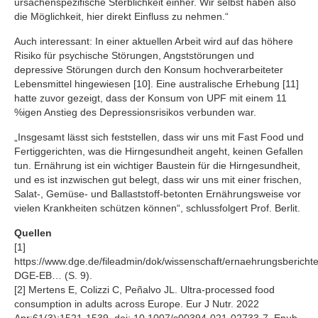
ursachenspezifische Sterblichkeit einher. Wir selbst haben also
die Möglichkeit, hier direkt Einfluss zu nehmen.“
Auch interessant: In einer aktuellen Arbeit wird auf das höhere
Risiko für psychische Störungen, Angststörungen und
depressive Störungen durch den Konsum hochverarbeiteter
Lebensmittel hingewiesen [10]. Eine australische Erhebung [11]
hatte zuvor gezeigt, dass der Konsum von UPF mit einem 11
%igen Anstieg des Depressionsrisikos verbunden war.
„Insgesamt lässt sich feststellen, dass wir uns mit Fast Food und
Fertiggerichten, was die Hirngesundheit angeht, keinen Gefallen
tun. Ernährung ist ein wichtiger Baustein für die Hirngesundheit,
und es ist inzwischen gut belegt, dass wir uns mit einer frischen,
Salat-, Gemüse- und Ballaststoff-betonten Ernährungsweise vor
vielen Krankheiten schützen können“, schlussfolgert Prof. Berlit.
Quellen
[1]
https://www.dge.de/fileadmin/dok/wissenschaft/ernaehrungsbericht
DGE-EB… (S. 9).
[2] Mertens E, Colizzi C, Peñalvo JL. Ultra-processed food
consumption in adults across Europe. Eur J Nutr. 2022
Apr;61(3):1521-1539. doi: 10.1007/s00394-021-02733-7. Epub