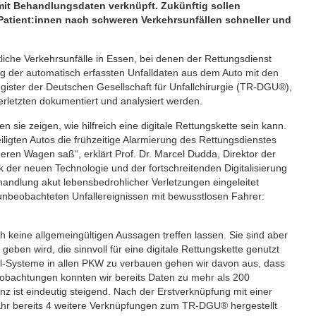
mit Behandlungsdaten verknüpft. Zukünftig sollen
 Patient:innen nach schweren Verkehrsunfällen schneller und
che Verkehrsunfälle in Essen, bei denen der Rettungsdienst
ng der automatisch erfassten Unfalldaten aus dem Auto mit den
er der Deutschen Gesellschaft für Unfallchirurgie (TR-DGU®),
rletzten dokumentiert und analysiert werden.
 sie zeigen, wie hilfreich eine digitale Rettungskette sein kann.
iligten Autos die frühzeitige Alarmierung des Rettungsdienstes
deren Wagen saß“, erklärt Prof. Dr. Marcel Dudda, Direktor der
nk der neuen Technologie und der fortschreitenden Digitalisierung
ehandlung akut lebensbedrohlicher Verletzungen eingeleitet
unbeobachteten Unfallereignissen mit bewusstlosen Fahrer:
 keine allgemeingültigen Aussagen treffen lassen. Sie sind aber
geben wird, die sinnvoll für eine digitale Rettungskette genutzt
ll-Systeme in allen PKW zu verbauen gehen wir davon aus, dass
Beobachtungen konnten wir bereits Daten zu mehr als 200
nz ist eindeutig steigend. Nach der Erstverknüpfung mit einer
ahr bereits 4 weitere Verknüpfungen zum TR-DGU® hergestellt