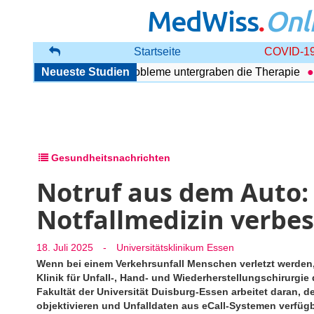
MedWiss
.
Onl
Startseite
COVID-19
Störung: Begleitende Probleme untergraben die Therapie
Neueste Studien
Ul
Gesundheitsnachrichten
Notruf aus dem Auto: 
Notfallmedizin verbe
18. Juli 2025
-
Universitätsklinikum Essen
Wenn bei einem Verkehrsunfall Menschen verletzt werden
Klinik für Unfall-, Hand- und Wiederherstellungschirurgi
Fakultät der Universität Duisburg-Essen arbeitet daran, d
objektivieren und Unfalldaten aus eCall-Systemen verfü