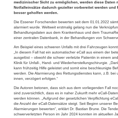
medizinischer Sicht zu ermöglichen, werden diese Daten 
Notfalleinsätze dadurch gezielter vorbereitet werden und
besser geholfen werden.
Die Essener Forschenden bewerten seit dem 01.01.2022 sämtli
alarmiert wurde. Weltweit erstmalig gelang nun die Verknüpfu
Behandlungsdaten aus dem Krankenhaus und dem TraumaRegist
einer zentralen Datenbank, in der Behandlungen von Schwerve
Am Beispiel eines schweren Unfalls mit drei Fahrzeugen konnten
„In diesem Fall hat ein automatischer eCall aus einem der bete
ausgelöst – obwohl die schwer verletzte Patientin in einem an
Klinik für Unfall-, Hand- und Wiederherstellungschirurgie. „Da
kann frühzeitig Hilfe geleistet und somit eine beschleunigte B
werden. Die Alarmierung des Rettungsdienstes kann, z.B. bei 
innen, verzögert erfolgen.“
Die Autoren betonen, dass sich aus dem vorliegenden Fall noch
sind zuversichtlich, dass es in naher Zukunft mehr eCall-Daten 
werden können. „Aufgrund der gesetzlichen Verpflichtung eCa
die Anzahl der eCall-Datensätze steigt. Seit Beginn unserer 
Alarmierungen bewerten“, erklärt Dr. Bastian Brune. Die Tende
schwerverletzten Person im Jahr 2024 konnten im aktuellen J