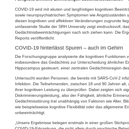
COVID-19 wird mit akuten und langfristigen kognitiven Beeintr
sowie neuropsychiatrischen Symptomen wie Angstzuständen u
diesen kognitiven und affektiven Veränderungen zugrunde lie
umfassende Studie der SRH University zeigt eindrucksvoll, da
Gedächtnisbeeinträchtigungen nach sich ziehen kann. Die Erge
Reports veröffentlicht.
COVID-19 hinterlässt Spuren – auch im Gehirn
Die Forschungsgruppe analysierte die kognitiven Funktionen
insbesondere das Gedächtnis zur Unterscheidung ähnlicher Er
Hippocampus gesteuert, einer zentralen Gedächtnisregion des
Untersucht wurden Personen, die bereits mit SARS-CoV-2 infizi
Infektion. Die Teilnehmenden, zwischen 18 und 90 Jahren alt, a
ihrer kognitiven Leistung zu überprüfen. Dabei zeigten sich s
Diskriminierungsleistung, also der Fähigkeit, ähnliche Erinne
Gedächtnisstörung trat unabhängig von Faktoren wie Alter, Bild
wie beispielsweise kognitive Flexibilität oder das allgemein
unbeeinträchtigt.
„Unsere Ergebnisse belegen erstmals in einer großen Stichpro
COVID-19-Erkrankung, die nicht allein durch psychische Belas