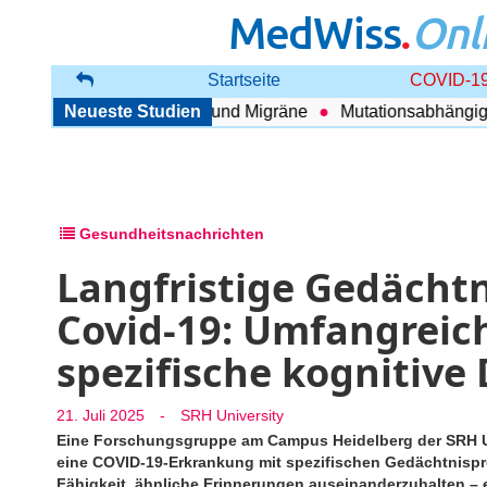
MedWiss
.
Onl
Startseite
COVID-19
nhang zwischen COPD und Migräne
Neueste Studien
Mutationsabhängig The
Gesundheitsnachrichten
Langfristige Gedächt
Covid-19: Umfangreich
spezifische kognitive 
21. Juli 2025
-
SRH University
Eine Forschungsgruppe am Campus Heidelberg der SRH Uni
eine COVID-19-Erkrankung mit spezifischen Gedächtnispro
Fähigkeit, ähnliche Erinnerungen auseinanderzuhalten –