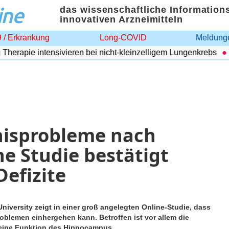
ine
das wissenschaftliche Information
innovativen Arzneimitteln
 / Erkrankung
Long-COVID
Meldunge
rapie intensivieren bei nicht-kleinzelligem Lungenkrebs
A
nisprobleme nach
e Studie bestätigt
Defizite
versity zeigt in einer groß angelegten Online-Studie, dass
blemen einhergehen kann. Betroffen ist vor allem die
 eine Funktion des Hippocampus.