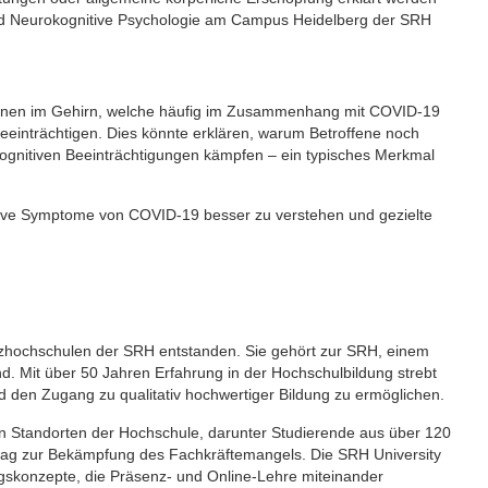
 und Neurokognitive Psychologie am Campus Heidelberg der SRH
ionen im Gehirn, welche häufig im Zusammenhang mit COVID-19
eeinträchtigen. Dies könnte erklären, warum Betroffene noch
 kognitiven Beeinträchtigungen kämpfen – ein typisches Merkmal
nitive Symptome von COVID-19 besser zu verstehen und gezielte
nzhochschulen der SRH entstanden. Sie gehört zur SRH, einem
d. Mit über 50 Jahren Erfahrung in der Hochschulbildung strebt
 den Zugang zu qualitativ hochwertiger Bildung zu ermöglichen.
n Standorten der Hochschule, darunter Studierende aus über 120
itrag zur Bekämpfung des Fachkräftemangels. Die SRH University
ungskonzepte, die Präsenz- und Online-Lehre miteinander