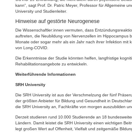
kann“, sagt Prof. Dr. Patric Meyer, Professor für Allgemeine
University und Studienleiter.
Hinweise auf gestörte Neurogenese
Die Wissenschaftler:innen vermuten, dass Entzündungsreakt
auftreten, die Neubildung von Nervenzellen im Hippocampus b
Monate oder sogar mehr als ein Jahr nach ihrer Infektion mit
von Long-COVID.
Die Erkenntnisse der Studie könnten helfen, langfristige kog
Rehabilitationsangebote zu entwickeln.
Weiterführende Informationen
SRH University
Die SRH University ist aus der Verschmelzung der fünf Präse
der größten Anbieter für Bildung und Gesundheit in Deutschlan
die SRH University an, Fachkräfte von morgen auszubilden und
Derzeit studieren rund 10.000 Studierende an 18 bundesweite
Ländern. Damit leistet die SRH University einen wichtigen Be
legt großen Wert auf Offenheit, Vielfalt und zeitgemäße Bild