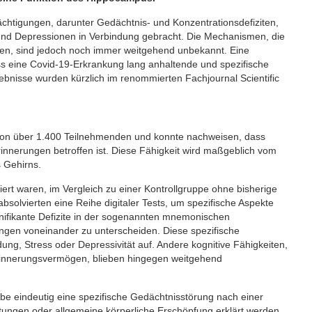
ächtigungen, darunter Gedächtnis- und Konzentrationsdefiziten,
nd Depressionen in Verbindung gebracht. Die Mechanismen, die
gen, sind jedoch noch immer weitgehend unbekannt. Eine
ss eine Covid-19-Erkrankung lang anhaltende und spezifische
bnisse wurden kürzlich im renommierten Fachjournal Scientific
 von über 1.400 Teilnehmenden und konnte nachweisen, dass
innerungen betroffen ist. Diese Fähigkeit wird maßgeblich vom
 Gehirns.
ert waren, im Vergleich zu einer Kontrollgruppe ohne bisherige
bsolvierten eine Reihe digitaler Tests, um spezifische Aspekte
ignifikante Defizite in der sogenannten mnemonischen
rungen voneinander zu unterscheiden. Diese spezifische
ung, Stress oder Depressivität auf. Andere kognitive Fähigkeiten,
e Erinnerungsvermögen, blieben hingegen weitgehend
be eindeutig eine spezifische Gedächtnisstörung nach einer
tungen oder allgemeine körperliche Erschöpfung erklärt werden