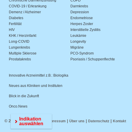
Chronische Darmentzündung
COPD
COVID-19 / Erkrankung
Darmkrebs
Demenz / Alzheimer
Depression
Diabetes
Endometriose
Fertilität
Herpes Zoster
HIV
Interstitielle Zystitis
KHK / Herzinfarkt
Leukämie
Long-COVID
Longevity
Lungenkrebs
Migräne
Multiple Sklerose
PCO-Syndrom
Prostatakrebs
Psoriasis / Schuppenflechte
Innovative Arzneimittel z.B.: Biologika
Neues aus Kliniken und Instituten
Blick in die Zukunft
Onco.News
Indikation
© 2026 Medwiss.de |
|
|
|
Impressum
Über uns
Datenschutz
Kontakt
auswählen