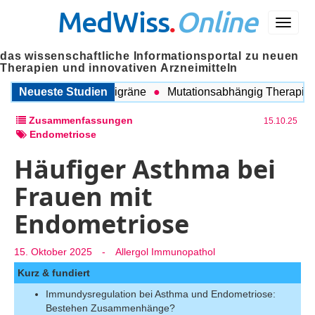
MedWiss
.
Online
Menü
das wissenschaftliche Informationsportal zu neuen
Therapien und innovativen Arzneimitteln
schen COPD und Migräne
Neueste Studien
Mutationsabhängig Therapie inte
Zusammenfassungen
15.10.25
Endometriose
Häufiger Asthma bei
Frauen mit
Endometriose
15. Oktober 2025
-
Allergol Immunopathol
Kurz & fundiert
Immundysregulation bei Asthma und Endometriose:
Bestehen Zusammenhänge?