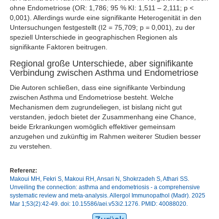
ohne Endometriose (OR: 1,786; 95 % KI: 1,511 – 2,111; p <
0,001). Allerdings wurde eine signifikante Heterogenität in den
Untersuchungen festgestellt (I2 = 75,709; p = 0,001), zu der
speziell Unterschiede in geographischen Regionen als
signifikante Faktoren beitrugen.
Regional große Unterschiede, aber signifikante
Verbindung zwischen Asthma und Endometriose
Die Autoren schließen, dass eine signifikante Verbindung
zwischen Asthma und Endometriose besteht. Welche
Mechanismen dem zugrundeliegen, ist bislang nicht gut
verstanden, jedoch bietet der Zusammenhang eine Chance,
beide Erkrankungen womöglich effektiver gemeinsam
anzugehen und zukünftig im Rahmen weiterer Studien besser
zu verstehen.
Referenz:
Makoui MH, Fekri S, Makoui RH, Ansari N, Shokrzadeh S, Athari SS.
Unveiling the connection: asthma and endometriosis - a comprehensive
systematic review and meta-analysis. Allergol Immunopathol (Madr). 2025
Mar 1;53(2):42-49. doi: 10.15586/aei.v53i2.1276. PMID: 40088020.