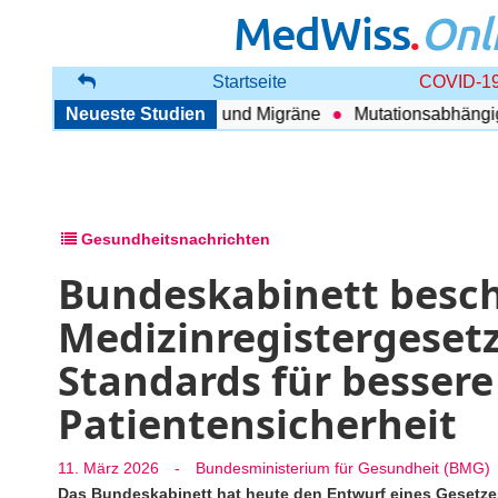
MedWiss
.
Onl
Startseite
COVID-19
nhang zwischen COPD und Migräne
Neueste Studien
Mutationsabhängig The
Gesundheitsnachrichten
Bundeskabinett besch
Medizinregistergesetz
Standards für besser
Patientensicherheit
11. März 2026
-
Bundesministerium für Gesundheit (BMG)
Das Bundeskabinett hat heute den Entwurf eines Gesetze