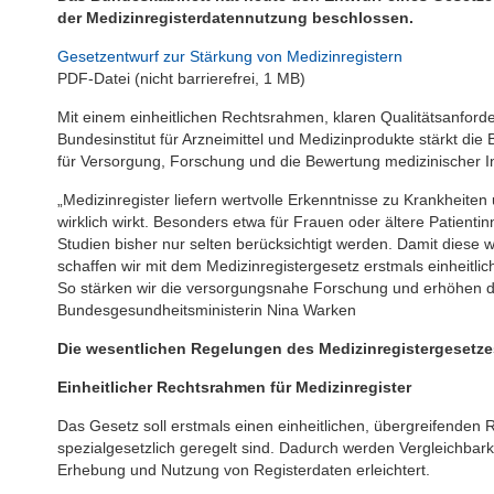
der Medizinregisterdatennutzung beschlossen.
Gesetzentwurf zur Stärkung von Medizinregistern
PDF-Datei (nicht barrierefrei, 1 MB)
Mit einem einheitlichen Rechtsrahmen, klaren Qualitätsanford
Bundesinstitut für Arzneimittel und Medizinprodukte stärkt di
für Versorgung, Forschung und die Bewertung medizinischer I
„Medizinregister liefern wertvolle Erkenntnisse zu Krankheite
wirklich wirkt. Besonders etwa für Frauen oder ältere Patienti
Studien bisher nur selten berücksichtigt werden. Damit diese 
schaffen wir mit dem Medizinregistergesetz erstmals einheitlic
So stärken wir die versorgungsnahe Forschung und erhöhen die
Bundesgesundheitsministerin Nina Warken
Die wesentlichen Regelungen des Medizinregistergesetze
Einheitlicher Rechtsrahmen für Medizinregister
Das Gesetz soll erstmals einen einheitlichen, übergreifenden R
spezialgesetzlich geregelt sind. Dadurch werden Vergleichbarke
Erhebung und Nutzung von Registerdaten erleichtert.