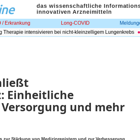
ine
das wissenschaftliche Information
innovativen Arzneimitteln
 / Erkrankung
Long-COVID
Meldunge
rapie intensivieren bei nicht-kleinzelligem Lungenkrebs
A
ließt
: Einheitliche
e Versorgung und mehr
s zur Stärkung von Medizinregistern und zur Verbesserung