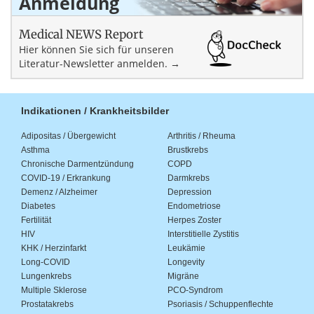
Anmeldung
Medical NEWS Report
Hier können Sie sich für unseren
Literatur-Newsletter anmelden. →
Indikationen / Krankheitsbilder
Adipositas / Übergewicht
Arthritis / Rheuma
Asthma
Brustkrebs
Chronische Darmentzündung
COPD
COVID-19 / Erkrankung
Darmkrebs
Demenz / Alzheimer
Depression
Diabetes
Endometriose
Fertilität
Herpes Zoster
HIV
Interstitielle Zystitis
KHK / Herzinfarkt
Leukämie
Long-COVID
Longevity
Lungenkrebs
Migräne
Multiple Sklerose
PCO-Syndrom
Prostatakrebs
Psoriasis / Schuppenflechte