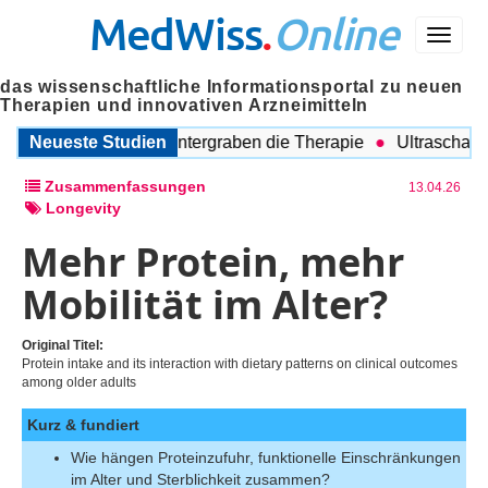
MedWiss
.
Online
Menü
das wissenschaftliche Informationsportal zu neuen
Therapien und innovativen Arzneimitteln
leitende Probleme untergraben die Therapie
Neueste Studien
Ultraschall auc
Zusammenfassungen
13.04.26
Longevity
Mehr Protein, mehr
Mobilität im Alter?
Original Titel:
Protein intake and its interaction with dietary patterns on clinical outcomes
among older adults
Kurz & fundiert
Wie hängen Proteinzufuhr, funktionelle Einschränkungen
im Alter und Sterblichkeit zusammen?