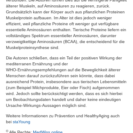
verbunden. Die Autoren führen dies auf die verringerte Fähigkeit
älterer Muskeln, auf Aminosäuren zu reagieren, zurück.
Grundsätzlich kann der Körper auch aus pflanzlichen Proteinen
Muskelprotein aufbauen. Im Alter ist dies jedoch weniger
effizient, weil pflanzliche Proteine oft weniger gut verfügbare
essentielle Aminosäuren enthalten. Tierische Proteine liefern ein
vollständiges Spektrum essentieller Aminosäuren, darunter
verzweigtkettige Aminosäuren (BCAA), die entscheidend für die
Muskelproteinsynthese sind.
Die Autoren schließen, dass ein Teil der positiven Wirkung der
mediterranen Ernährung und der
WHO‑Ernährungsempfehlungen auf die Beweglichkeit älterer
Menschen darauf zurückzuführen sein könnte, dass dabei
ausreichend Protein, insbesondere aus tierischen Lebensmitteln
(zum Beispiel Milchprodukte, Eier oder Fisch) aufgenommen
wird. Jedoch sollte berücksichtigt werden, dass es sich hierbei
um Beobachtungsdaten handelt und daher keine eindeutigen
Ursache‑Wirkungs‑Aussagen möglich sind.
Weitere Informationen zu Prävention und
HealthyAging
auch
bei
staYoung
©
Alle Rechte:
MedWiss.online