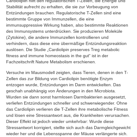
Cardioliplin hilft den regulatorischen T-Zellen, die Energie und
Stabilität aufrecht zu erhalten, die sie zur Vorbeugung von
Entzündungen brauchen. Regulatorische T-Zellen sind eine
bestimmte Gruppe von Immunzellen, die eine
immunsuppressive Wirkung haben, also bestimmte Reaktionen
des Immunsystems unterdrücken. Sie produzieren Moleküle
(Zytokine), die andere Immunzellen kontrollieren und
verhindern, dass diese eine übermäßige Entzündungsreaktion
auslösen. Die Studie „Cardiolipin preserves Treg metabolic
fitness and immune homeostasis in the gut“ ist in der
Fachzeitschrift Nature Metabolism erschienen.
Versuche im Mausmodell zeigten, dass Tieren, denen in den T-
Zellen das zur Bildung von Cardiolipin benötigte Enzym
entzogen wurde, Entzündungen im Darm entwickelten. Das
geschah unabhängig von Änderungen in den Microbiota.
Wurden sie dann sonst harmlosen Darmbakterien ausgesetzt,
verliefen Entzündungen schneller und schwerwiegender. Ohne
das Cardiolipin verlieren die T-Zellen ihre metabolische Fitness
und lösen eine Stressantwort aus, die Krankheiten verursachen.
Dieser Effekt ist jedoch wieder umkehrbar: Wurde diese
Stressantwort korrigiert, stellte sich auch das Darmgleichgewicht
wieder her und die Lebensspanne der Mäuse verlängerte sich.