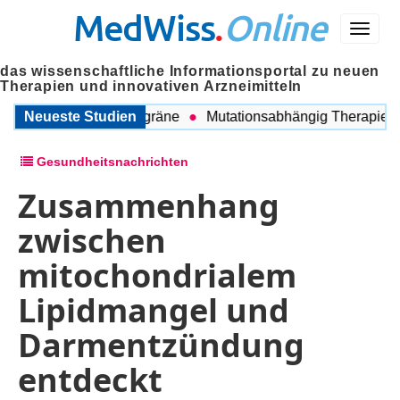
MedWiss
.
Online
Menü
das wissenschaftliche Informationsportal zu neuen
Therapien und innovativen Arzneimitteln
chen COPD und Migräne
Neueste Studien
Mutationsabhängig Therapie inten
Gesundheitsnachrichten
Zusammenhang
zwischen
mitochondrialem
Lipidmangel und
Darmentzündung
entdeckt