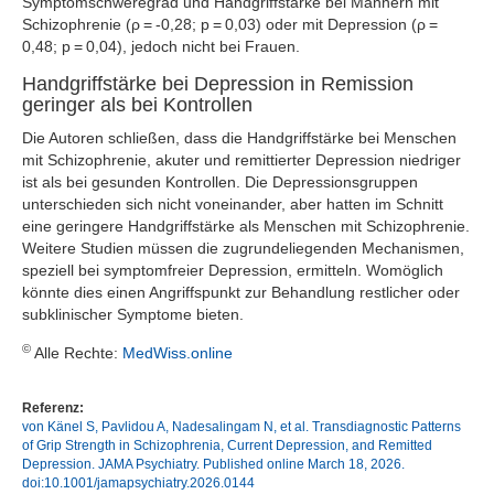
Symptomschweregrad und Handgriffstärke bei Männern mit
Schizophrenie (ρ = -0,28; p = 0,03) oder mit Depression (ρ =
0,48; p = 0,04), jedoch nicht bei Frauen.
Handgriffstärke bei Depression in Remission
geringer als bei Kontrollen
Die Autoren schließen, dass die Handgriffstärke bei Menschen
mit Schizophrenie, akuter und remittierter Depression niedriger
ist als bei gesunden Kontrollen. Die Depressionsgruppen
unterschieden sich nicht voneinander, aber hatten im Schnitt
eine geringere Handgriffstärke als Menschen mit Schizophrenie.
Weitere Studien müssen die zugrundeliegenden Mechanismen,
speziell bei symptomfreier Depression, ermitteln. Womöglich
könnte dies einen Angriffspunkt zur Behandlung restlicher oder
subklinischer Symptome bieten.
©
Alle Rechte:
MedWiss.online
Referenz:
von Känel S, Pavlidou A, Nadesalingam N, et al. Transdiagnostic Patterns
of Grip Strength in Schizophrenia, Current Depression, and Remitted
Depression. JAMA Psychiatry. Published online March 18, 2026.
doi:10.1001/jamapsychiatry.2026.0144