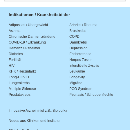
Indikationen / Krankheitsbilder
Adipositas / Übergewicht
Arthritis / Rheuma
Asthma
Brustkrebs
Chronische Darmentzündung
COPD
COVID-19 / Erkrankung
Darmkrebs
Demenz / Alzheimer
Depression
Diabetes
Endometriose
Fertilität
Herpes Zoster
HIV
Interstitielle Zystitis
KHK / Herzinfarkt
Leukämie
Long-COVID
Longevity
Lungenkrebs
Migräne
Multiple Sklerose
PCO-Syndrom
Prostatakrebs
Psoriasis / Schuppenflechte
Innovative Arzneimittel z.B.: Biologika
Neues aus Kliniken und Instituten