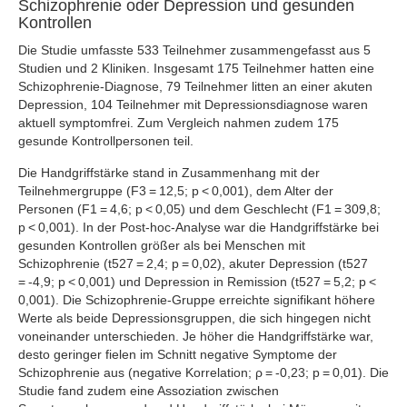
Schizophrenie oder Depression und gesunden
Kontrollen
Die Studie umfasste 533 Teilnehmer zusammengefasst aus 5
Studien und 2 Kliniken. Insgesamt 175 Teilnehmer hatten eine
Schizophrenie-Diagnose, 79 Teilnehmer litten an einer akuten
Depression, 104 Teilnehmer mit Depressionsdiagnose waren
aktuell symptomfrei. Zum Vergleich nahmen zudem 175
gesunde Kontrollpersonen teil.
Die Handgriffstärke stand in Zusammenhang mit der
Teilnehmergruppe (F3 = 12,5; p < 0,001), dem Alter der
Personen (F1 = 4,6; p < 0,05) und dem Geschlecht (F1 = 309,8;
p < 0,001). In der Post-hoc-Analyse war die Handgriffstärke bei
gesunden Kontrollen größer als bei Menschen mit
Schizophrenie (t527 = 2,4; p = 0,02), akuter Depression (t527
= -4,9; p < 0,001) und Depression in Remission (t527 = 5,2; p <
0,001). Die Schizophrenie-Gruppe erreichte signifikant höhere
Werte als beide Depressionsgruppen, die sich hingegen nicht
voneinander unterschieden. Je höher die Handgriffstärke war,
desto geringer fielen im Schnitt negative Symptome der
Schizophrenie aus (negative Korrelation; ρ = -0,23; p = 0,01). Die
Studie fand zudem eine Assoziation zwischen