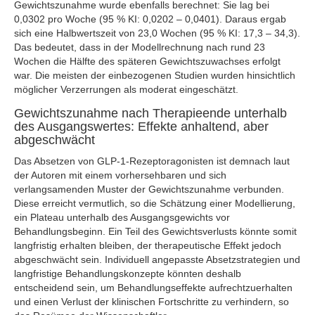
Gewichtszunahme wurde ebenfalls berechnet: Sie lag bei
0,0302 pro Woche (95 % KI: 0,0202 – 0,0401). Daraus ergab
sich eine Halbwertszeit von 23,0 Wochen (95 % KI: 17,3 – 34,3).
Das bedeutet, dass in der Modellrechnung nach rund 23
Wochen die Hälfte des späteren Gewichtszuwachses erfolgt
war. Die meisten der einbezogenen Studien wurden hinsichtlich
möglicher Verzerrungen als moderat eingeschätzt.
Gewichtszunahme nach Therapieende unterhalb
des Ausgangswertes: Effekte anhaltend, aber
abgeschwächt
Das Absetzen von GLP-1-Rezeptoragonisten ist demnach laut
der Autoren mit einem vorhersehbaren und sich
verlangsamenden Muster der Gewichtszunahme verbunden.
Diese erreicht vermutlich, so die Schätzung einer Modellierung,
ein Plateau unterhalb des Ausgangsgewichts vor
Behandlungsbeginn. Ein Teil des Gewichtsverlusts könnte somit
langfristig erhalten bleiben, der therapeutische Effekt jedoch
abgeschwächt sein. Individuell angepasste Absetzstrategien und
langfristige Behandlungskonzepte könnten deshalb
entscheidend sein, um Behandlungseffekte aufrechtzuerhalten
und einen Verlust der klinischen Fortschritte zu verhindern, so