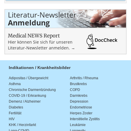
Literatur-Newsletter
Anmeldung
Medical NEWS Report
Hier können Sie sich für unseren
Literatur-Newsletter anmelden. →
Indikationen / Krankheitsbilder
Adipositas / Übergewicht
Arthritis / Rheuma
Asthma
Brustkrebs
Chronische Darmentzündung
COPD
COVID-19 / Erkrankung
Darmkrebs
Demenz / Alzheimer
Depression
Diabetes
Endometriose
Fertilität
Herpes Zoster
HIV
Interstitielle Zystitis
KHK / Herzinfarkt
Leukämie
Long-COVID
Longevity