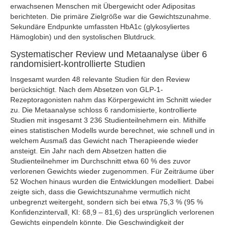
erwachsenen Menschen mit Übergewicht oder Adipositas
berichteten. Die primäre Zielgröße war die Gewichtszunahme.
Sekundäre Endpunkte umfassten HbA1c (glykosyliertes
Hämoglobin) und den systolischen Blutdruck.
Systematischer Review und Metaanalyse über 6
randomisiert-kontrollierte Studien
Insgesamt wurden 48 relevante Studien für den Review
berücksichtigt. Nach dem Absetzen von GLP-1-
Rezeptoragonisten nahm das Körpergewicht im Schnitt wieder
zu. Die Metaanalyse schloss 6 randomisierte, kontrollierte
Studien mit insgesamt 3 236 Studienteilnehmern ein. Mithilfe
eines statistischen Modells wurde berechnet, wie schnell und in
welchem Ausmaß das Gewicht nach Therapieende wieder
ansteigt. Ein Jahr nach dem Absetzen hatten die
Studienteilnehmer im Durchschnitt etwa 60 % des zuvor
verlorenen Gewichts wieder zugenommen. Für Zeiträume über
52 Wochen hinaus wurden die Entwicklungen modelliert. Dabei
zeigte sich, dass die Gewichtszunahme vermutlich nicht
unbegrenzt weitergeht, sondern sich bei etwa 75,3 % (95 %
Konfidenzintervall, KI: 68,9 – 81,6) des ursprünglich verlorenen
Gewichts einpendeln könnte. Die Geschwindigkeit der