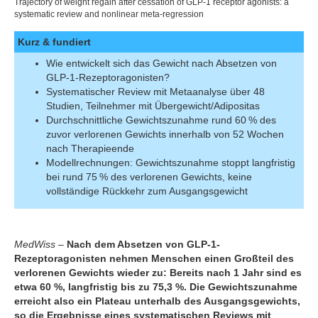
Trajectory of weight regain after cessation of GLP-1 receptor agonists: a
systematic review and nonlinear meta-regression
Kurz & fundiert
Wie entwickelt sich das Gewicht nach Absetzen von
GLP-1-Rezeptoragonisten?
Systematischer Review mit Metaanalyse über 48
Studien, Teilnehmer mit Übergewicht/Adipositas
Durchschnittliche Gewichtszunahme rund 60 % des
zuvor verlorenen Gewichts innerhalb von 52 Wochen
nach Therapieende
Modellrechnungen: Gewichtszunahme stoppt langfristig
bei rund 75 % des verlorenen Gewichts, keine
vollständige Rückkehr zum Ausgangsgewicht
MedWiss
–
Nach dem Absetzen von GLP-1-
Rezeptoragonisten nehmen Menschen einen Großteil des
verlorenen Gewichts wieder zu: Bereits nach 1 Jahr sind es
etwa 60 %, langfristig bis zu 75,3 %. Die Gewichtszunahme
erreicht also ein Plateau unterhalb des Ausgangsgewichts,
so die Ergebnisse eines systematischen Reviews mit