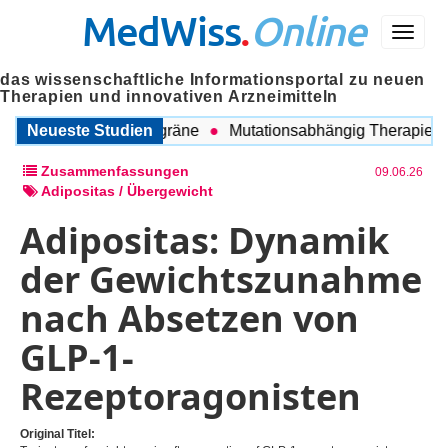
MedWiss
.
Online
Menü
das wissenschaftliche Informationsportal zu neuen
Therapien und innovativen Arzneimitteln
chen COPD und Migräne
Neueste Studien
Mutationsabhängig Therapie inten
Zusammenfassungen
09.06.26
Adipositas / Übergewicht
Adipositas: Dynamik
der Gewichtszunahme
nach Absetzen von
GLP-1-
Rezeptoragonisten
Original Titel: