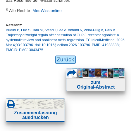
das Resümee der Wissenschaftler.
©
Alle Rechte:
MedWiss.online
Referenz:
Budini B, Luo S, Tam M, Stead I, Lee A, Akrami A, Vidal-Puig A, Park A.
Trajectory of weight regain after cessation of GLP-1 receptor agonists: a
systematic review and nonlinear meta-regression. EClinicalMedicine. 2026
Mar 4;93:103796. doi: 10.1016/j.eclinm.2026.103796. PMID: 41938838;
PMCID: PMC13043475.
Zurück
zum
Original-Abstract
Zusammenfassung
ausdrucken