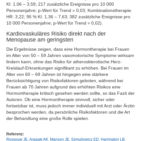
KI: 1,06 – 3,59; 217 zusätzliche Ereignisse pro 10 000
Personenjahre; p-Wert für Trend = 0,03; Kombinationstherapie:
HR: 3,22; 95 % KI: 1,36 – 7,63; 382 zusätzliche Ereignisse pro
10 000 Personenjahre; p-Wert für Trend = 0,02).
Kardiovaskuläres Risiko direkt nach der
Menopause am geringsten
Die Ergebnisse zeigen, dass eine Hormontherapie bei Frauen
im Alter von 50 – 59 Jahren vasomotorische Symptome wirksam
lindern kann, ohne das Risiko für atherosklerotische Herz-
Kreislauf-Erkrankungen signifikant zu erhöhen. Bei Frauen im
Alter von 60 – 69 Jahren ist hingegen eine stärkere
Berücksichtigung von Risikofaktoren geboten, während bei
Frauen ab 70 Jahren aufgrund des erhöhten Risikos eine
Hormontherapie kritisch gesehen werden sollte, so das Fazit der
Autoren. Ob eine Hormontherapie sinnvoll, sicher oder
fortsetzbar ist, muss jedoch immer individuell mit Arzt oder Ärztin
besprochen werden, da persönliche Risikofaktoren und die Art
der Behandlung eine große Rolle spielen.
Referenz:
Rossouw JE, Aragaki AK, Manson JE, Szmuilowicz ED, Harrington LB,