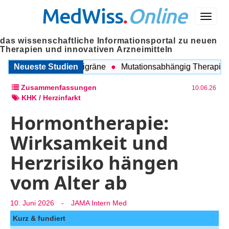
MedWiss
.
Online
Menü
das wissenschaftliche Informationsportal zu neuen
Therapien und innovativen Arzneimitteln
chen COPD und Migräne
Neueste Studien
Mutationsabhängig Therapie inte
Zusammenfassungen
10.06.26
KHK / Herzinfarkt
Hormontherapie:
Wirksamkeit und
Herzrisiko hängen
vom Alter ab
10. Juni 2026
-
JAMA Intern Med
Kurz & fundiert