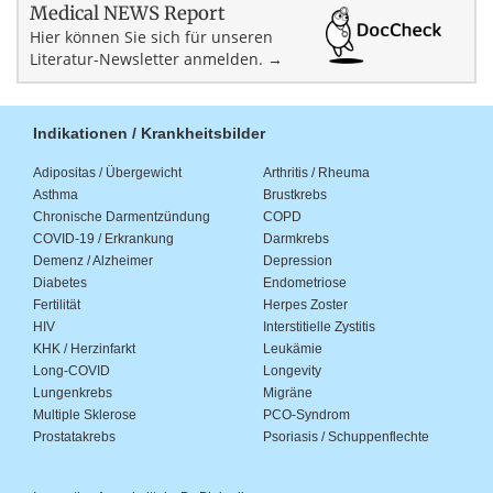
Medical NEWS Report
Hier können Sie sich für unseren
Literatur-Newsletter anmelden. →
Indikationen / Krankheitsbilder
Adipositas / Übergewicht
Arthritis / Rheuma
Asthma
Brustkrebs
Chronische Darmentzündung
COPD
COVID-19 / Erkrankung
Darmkrebs
Demenz / Alzheimer
Depression
Diabetes
Endometriose
Fertilität
Herpes Zoster
HIV
Interstitielle Zystitis
KHK / Herzinfarkt
Leukämie
Long-COVID
Longevity
Lungenkrebs
Migräne
Multiple Sklerose
PCO-Syndrom
Prostatakrebs
Psoriasis / Schuppenflechte