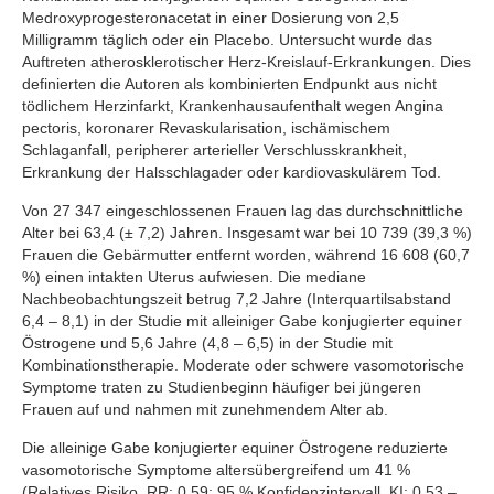
Medroxyprogesteronacetat in einer Dosierung von 2,5
Milligramm täglich oder ein Placebo. Untersucht wurde das
Auftreten atherosklerotischer Herz-Kreislauf-Erkrankungen. Dies
definierten die Autoren als kombinierten Endpunkt aus nicht
tödlichem Herzinfarkt, Krankenhausaufenthalt wegen Angina
pectoris, koronarer Revaskularisation, ischämischem
Schlaganfall, peripherer arterieller Verschlusskrankheit,
Erkrankung der Halsschlagader oder kardiovaskulärem Tod.
Von 27 347 eingeschlossenen Frauen lag das durchschnittliche
Alter bei 63,4 (± 7,2) Jahren. Insgesamt war bei 10 739 (39,3 %)
Frauen die Gebärmutter entfernt worden, während 16 608 (60,7
%) einen intakten Uterus aufwiesen. Die mediane
Nachbeobachtungszeit betrug 7,2 Jahre (Interquartilsabstand
6,4 – 8,1) in der Studie mit alleiniger Gabe konjugierter equiner
Östrogene und 5,6 Jahre (4,8 – 6,5) in der Studie mit
Kombinationstherapie. Moderate oder schwere vasomotorische
Symptome traten zu Studienbeginn häufiger bei jüngeren
Frauen auf und nahmen mit zunehmendem Alter ab.
Die alleinige Gabe konjugierter equiner Östrogene reduzierte
vasomotorische Symptome altersübergreifend um 41 %
(Relatives Risiko, RR: 0,59; 95 % Konfidenzintervall, KI: 0,53 –