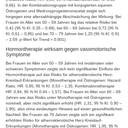
0,66). In der Kombinationsgruppe mit konjugierten equinen
Östrogenen und Medroxyprogesteronacetat zeigte sich
hingegen eine altersabhängige Abschwächung der Wirkung: Bei
Frauen im Alter von 50 – 59 Jahren lag das relative Risiko bei
0,41 (95 % KI: 0,35 – 0,48), bei 60 – 69 Jahren bei 0,72 (95 %
KI: 0,61 – 0,85) und bei 70 – 79 Jahren bei 1,20 (95 % KI: 0,91
– 1,59; p-Wert für Trend < 0,001).
Hormontherapie wirksam gegen vasomotorische
Symptome
Bei Frauen im Alter von 50 – 59 Jahren mit moderaten oder
schweren Symptomen zeigte sich kein signifikanter Einfluss der
Hormontherapie auf das Risiko für atherosklerotische Herz-
Kreislauf-Erkrankungen (Monotherapie mit Östrogenen: Hazard
Ratio, HR: 0,85; 95 % KI: 0,53 – 1,35; Kombinationstherapie:
HR: 0,84; 95 % KI 0,44 – 1,57). Bei Frauen im Alter von 60 – 69
Jahren war das Risiko unter Monotherapie mit Östrogenen
nominell, aber nicht signifikant erhöht (HR: 1,31; 95 % KI: 0,90 –
1,90), also ohne eindeutigen Hinweis auf einen gesundheitlichen
Nachteil. Bei Frauen ab 70 Jahren zeigte sich ein signifikant
erhöhtes Risiko für atherosklerotische Herz-Kreislauf-
Erkrankungen (Monotherapie mit Östrogenen: HR: 1,95; 95 %