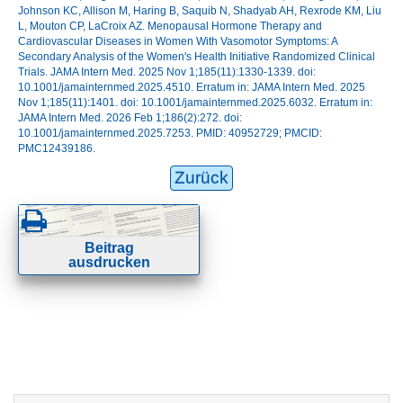
Johnson KC, Allison M, Haring B, Saquib N, Shadyab AH, Rexrode KM, Liu
L, Mouton CP, LaCroix AZ. Menopausal Hormone Therapy and
Cardiovascular Diseases in Women With Vasomotor Symptoms: A
Secondary Analysis of the Women's Health Initiative Randomized Clinical
Trials. JAMA Intern Med. 2025 Nov 1;185(11):1330-1339. doi:
10.1001/jamainternmed.2025.4510. Erratum in: JAMA Intern Med. 2025
Nov 1;185(11):1401. doi: 10.1001/jamainternmed.2025.6032. Erratum in:
JAMA Intern Med. 2026 Feb 1;186(2):272. doi:
10.1001/jamainternmed.2025.7253. PMID: 40952729; PMCID:
PMC12439186.
Zurück
Beitrag
ausdrucken