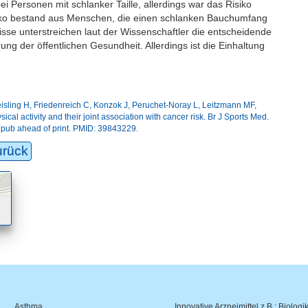
bei Personen mit schlanker Taille, allerdings war das Risiko
iko bestand aus Menschen, die einen schlanken Bauchumfang
sse unterstreichen laut der Wissenschaftler die entscheidende
g der öffentlichen Gesundheit. Allerdings ist die Einhaltung
eisling H, Friedenreich C, Konzok J, Peruchet-Noray L, Leitzmann MF,
l activity and their joint association with cancer risk. Br J Sports Med.
Epub ahead of print. PMID: 39843229.
urück
Asthma
Innovative Arzneimittel z.B.: Biologi