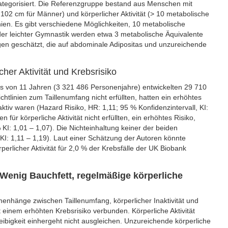
t kategorisiert. Die Referenzgruppe bestand aus Menschen mit
02 cm für Männer) und körperlicher Aktivität (> 10 metabolische
nien. Es gibt verschiedene Möglichkeiten, 10 metabolische
der leichter Gymnastik werden etwa 3 metabolische Äquivalente
gen geschätzt, die auf abdominale Adipositas und unzureichende
er Aktivität und Krebsrisiko
 von 11 Jahren (3 321 486 Personenjahre) entwickelten 29 710
tlinien zum Taillenumfang nicht erfüllten, hatten ein erhöhtes
ktiv waren (Hazard Risiko, HR: 1,11; 95 % Konfidenzintervall, KI:
für körperliche Aktivität nicht erfüllten, ein erhöhtes Risiko,
KI: 1,01 – 1,07). Die Nichteinhaltung keiner der beiden
 KI: 1,11 – 1,19). Laut einer Schätzung der Autoren könnte
perlicher Aktivität für 2,0 % der Krebsfälle der UK Biobank
 Wenig Bauchfett, regelmäßige körperliche
nhänge zwischen Taillenumfang, körperlicher Inaktivität und
einem erhöhten Krebsrisiko verbunden. Körperliche Aktivität
eibigkeit einhergeht nicht ausgleichen. Unzureichende körperliche