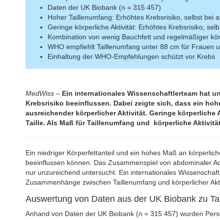
Daten der UK Biobank (n = 315 457)
Hoher Taillenumfang: Erhöhtes Krebsrisiko, selbst bei au
Geringe körperliche Aktivität: Erhöhtes Krebsrisiko, selb
Kombination von wenig Bauchfett und regelmäßiger körpe
WHO empfiehlt Taillenumfang unter 88 cm für Frauen 
Einhaltung der WHO-Empfehlungen schützt vor Krebs
MedWiss
–
Ein internationales Wissenschaftlerteam hat un
Krebsrisiko beeinflussen. Dabei zeigte sich, dass ein hoh
ausreichender körperlicher Aktivität. Geringe körperliche 
Taille. Als Maß für Taillenumfang und körperliche Aktiv
Ein niedriger Körperfettanteil und ein hohes Maß an körperlicher
beeinflussen können. Das Zusammenspiel von abdominaler Adipo
nur unzureichend untersucht. Ein internationales Wissenschaf
Zusammenhänge zwischen Taillenumfang und körperlicher Aktiv
Auswertung von Daten aus der UK Biobank zu Tail
Anhand von Daten der UK Biobank (n = 315 457) wurden Pers