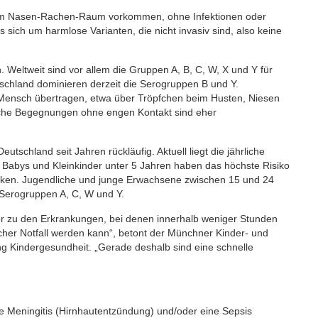
n im Nasen-Rachen-Raum vorkommen, ohne Infektionen oder
sich um harmlose Varianten, die nicht invasiv sind, also keine
eltweit sind vor allem die Gruppen A, B, C, W, X und Y für
schland dominieren derzeit die Serogruppen B und Y.
ensch übertragen, etwa über Tröpfchen beim Husten, Niesen
gliche Begegnungen ohne engen Kontakt sind eher
schland seit Jahren rückläufig. Aktuell liegt die jährliche
 Babys und Kleinkinder unter 5 Jahren haben das höchste Risiko
nken. Jugendliche und junge Erwachsene zwischen 15 und 24
 Serogruppen A, C, W und Y.
er zu den Erkrankungen, bei denen innerhalb weniger Stunden
her Notfall werden kann“, betont der Münchner Kinder- und
ung Kindergesundheit. „Gerade deshalb sind eine schnelle
 Meningitis (Hirnhautentzündung) und/oder eine Sepsis