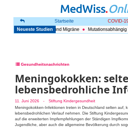
MedWiss
.
Onl
Startseite
COVID-19
ang zwischen COPD und Migräne
Neueste Studien
Mutationsabhängig Thera
Gesundheitsnachrichten
Meningokokken: selten
lebensbedrohliche In
11. Juni 2026
-
Stiftung Kindergesundheit
Meningokokken-Infektionen treten in Deutschland selten auf,
lebensbedrohlichen Verlauf nehmen. Die Stiftung Kindergesund
auf die erweiterten Impfempfehlungen der Ständigen Impfkomm
Jugendliche, aber auch die allgemeine Bevölkerung durch sog