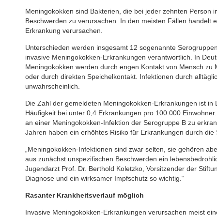
Meningokokken sind Bakterien, die bei jeder zehnten Perso
Beschwerden zu verursachen. In den meisten Fällen handelt es 
Erkrankung verursachen.
Unterschieden werden insgesamt 12 sogenannte Serogruppen. W
invasive Meningokokken-Erkrankungen verantwortlich. In Deut
Meningokokken werden durch engen Kontakt von Mensch zu M
oder durch direkten Speichelkontakt. Infektionen durch alltä
unwahrscheinlich.
Die Zahl der gemeldeten Meningokokken-Erkrankungen ist in Deut
Häufigkeit bei unter 0,4 Erkrankungen pro 100.000 Einwohner.
an einer Meningokokken-Infektion der Serogruppe B zu erkra
Jahren haben ein erhöhtes Risiko für Erkrankungen durch die
„Meningokokken-Infektionen sind zwar selten, sie gehören ab
aus zunächst unspezifischen Beschwerden ein lebensbedrohlic
Jugendarzt Prof. Dr. Berthold Koletzko, Vorsitzender der Stift
Diagnose und ein wirksamer Impfschutz so wichtig.“
Rasanter Krankheitsverlauf möglich
Invasive Meningokokken-Erkrankungen verursachen meist eine