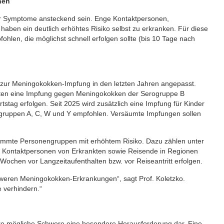
nen
er Symptome ansteckend sein. Enge Kontaktpersonen,
aben ein deutlich erhöhtes Risiko selbst zu erkranken. Für diese
ohlen, die möglichst schnell erfolgen sollte (bis 10 Tage nach
zur Meningokokken-Impfung in den letzten Jahren angepasst.
naten eine Impfung gegen Meningokokken der Serogruppe B
stag erfolgen. Seit 2025 wird zusätzlich eine Impfung für Kinder
ogruppen A, C, W und Y empfohlen. Versäumte Impfungen sollen
immte Personengruppen mit erhöhtem Risiko. Dazu zählen unter
ontaktpersonen von Erkrankten sowie Reisende in Regionen
 Wochen vor Langzeitaufenthalten bzw. vor Reiseantritt erfolgen.
weren Meningokokken-Erkrankungen“, sagt Prof. Koletzko.
 verhindern.“
hre mögliche Schwere eine besondere Herausforderung dar. Eine