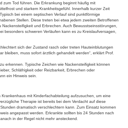
nd zum Tod führen. Die Erkrankung beginnt häufig mit
elfrost und starkem Krankheitsgefühl. Innerhalb kurzer Zeit
Typisch bei einem septischen Verlauf sind punktförmige
habenen Stellen. Diese treten bei etwa jedem zweiten Betroffenen
 zu Nackensteifigkeit und Erbrechen. Auch Bewusstseinsstörungen,
i besonders schweren Verläufen kann es zu Kreislaufversagen,
hlechtert sich der Zustand rasch oder treten Hauteinblutungen
ar bleiben, muss sofort ärztlich gehandelt werden“, erklärt Prof.
r zu erkennen. Typische Zeichen wie Nackensteifigkeit können
eber, Schläfrigkeit oder Reizbarkeit, Erbrechen oder
nn ein Hinweis sein.
in Krankenhaus mit Kinderfachabteilung aufzusuchen, um eine
rzügliche Therapie ist bereits bei dem Verdacht auf diese
r Stunden dramatisch verschlechtern kann. Zum Einsatz kommen
hweis angepasst werden. Erkrankte sollten bis 24 Stunden nach
danach in der Regel nicht mehr ansteckend.