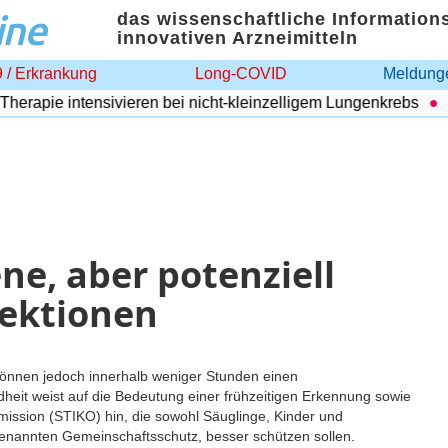
ine
das wissenschaftliche Information
innovativen Arzneimitteln
 / Erkrankung
Long-COVID
Meldunge
pie intensivieren bei nicht-kleinzelligem Lungenkrebs
Adip
e, aber potenziell
fektionen
 können jedoch innerhalb weniger Stunden einen
heit weist auf die Bedeutung einer frühzeitigen Erkennung sowie
ission (STIKO) hin, die sowohl Säuglinge, Kinder und
enannten Gemeinschaftsschutz, besser schützen sollen.