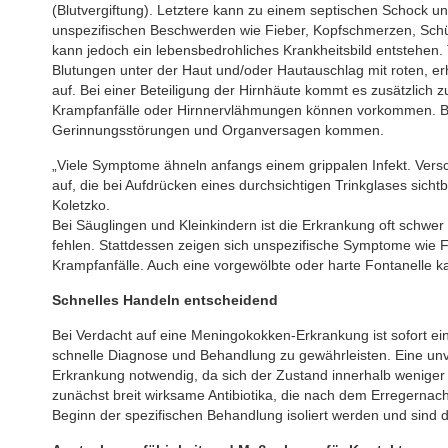
(Blutvergiftung). Letztere kann zu einem septischen Schock u
unspezifischen Beschwerden wie Fieber, Kopfschmerzen, Schütt
kann jedoch ein lebensbedrohliches Krankheitsbild entstehen. 
Blutungen unter der Haut und/oder Hautauschlag mit roten, er
auf. Bei einer Beteiligung der Hirnhäute kommt es zusätzlich
Krampfanfälle oder Hirnnervlähmungen können vorkommen. Be
Gerinnungsstörungen und Organversagen kommen.
„Viele Symptome ähneln anfangs einem grippalen Infekt. Versc
auf, die bei Aufdrücken eines durchsichtigen Trinkglases sichtb
Koletzko.
Bei Säuglingen und Kleinkindern ist die Erkrankung oft schwe
fehlen. Stattdessen zeigen sich unspezifische Symptome wie Fi
Krampfanfälle. Auch eine vorgewölbte oder harte Fontanelle ka
Schnelles Handeln entscheidend
Bei Verdacht auf eine Meningokokken-Erkrankung ist sofort e
schnelle Diagnose und Behandlung zu gewährleisten. Eine unve
Erkrankung notwendig, da sich der Zustand innerhalb wenige
zunächst breit wirksame Antibiotika, die nach dem Erregernac
Beginn der spezifischen Behandlung isoliert werden und sind 