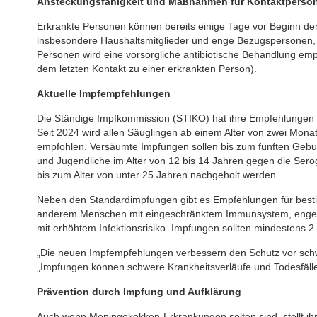
Ansteckungsfähigkeit und Maßnahmen für Kontaktperso
Erkrankte Personen können bereits einige Tage vor Beginn d
insbesondere Haushaltsmitglieder und enge Bezugspersonen, h
Personen wird eine vorsorgliche antibiotische Behandlung empf
dem letzten Kontakt zu einer erkrankten Person).
Aktuelle Impfempfehlungen
Die Ständige Impfkommission (STIKO) hat ihre Empfehlungen 
Seit 2024 wird allen Säuglingen ab einem Alter von zwei Mo
empfohlen. Versäumte Impfungen sollen bis zum fünften Geburt
und Jugendliche im Alter von 12 bis 14 Jahren gegen die Ser
bis zum Alter von unter 25 Jahren nachgeholt werden.
Neben den Standardimpfungen gibt es Empfehlungen für best
anderem Menschen mit eingeschränktem Immunsystem, enge K
mit erhöhtem Infektionsrisiko. Impfungen sollten mindestens 2
„Die neuen Impfempfehlungen verbessern den Schutz vor sch
„Impfungen können schwere Krankheitsverläufe und Todesfälle
Prävention durch Impfung und Aufklärung
Auch wenn Meningokokken-Erkrankungen selten sind, stellt i