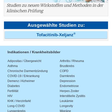
Studien zu neuen Wirkstoffen und Methoden in der
klinischen Prüfung
Ausgewählte Studien zu:
®
Tofacitinib-Xeljanz
Indikationen / Krankheitsbilder
Adipositas / Übergewicht
Arthritis / Rheuma
Asthma
Brustkrebs
Chronische Darmentzündung
COPD
COVID-19 / Erkrankung
Darmkrebs
Demenz / Alzheimer
Depression
Diabetes
Endometriose
Fertilität
Herpes Zoster
HIV
Interstitielle Zystitis
KHK / Herzinfarkt
Leukämie
Long-COVID
Longevity
Lungenkrebs
Migräne