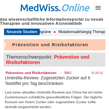
MedWiss
.
Online
Menü
das wissenschaftliche Informationsportal zu neuen
Therapien und innovativen Arzneimitteln
chen COPD und Migräne
Neueste Studien
Mutationsabhängig Therapie inten
Prävention und Risikofaktoren
Themenschwerpunkt:
Prävention und
Risikofaktoren
Prävention und Risikofaktoren
-
BMJ
31.05.23
Umbrella-Review: Zugesetzten Zucker auf 6
Teelöffel pro Tag beschränken
Laut eines aktuellen Umbrella-Reviews aus China hat ein hoher
Zuckerkonsum schädliche gesundheitliche Folgen. Der tägliche
Konsum von freiem Zucker oder zugesetztem Zucker sollte
deshalb eingeschänkt werden.