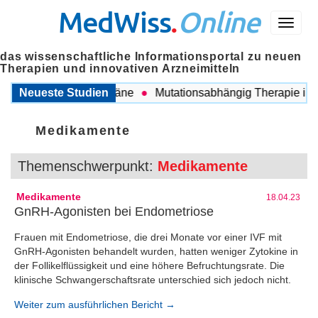
MedWiss
.
Online
Menü
das wissenschaftliche Informationsportal zu neuen
Therapien und innovativen Arzneimitteln
en COPD und Migräne
Neueste Studien
Mutationsabhängig Therapie intensi
Medikamente
Themenschwerpunkt:
Medikamente
Medikamente
18.04.23
GnRH-Agonisten bei Endometriose
Frauen mit Endometriose, die drei Monate vor einer IVF mit
GnRH-Agonisten behandelt wurden, hatten weniger Zytokine in
der Follikelflüssigkeit und eine höhere Befruchtungsrate. Die
klinische Schwangerschaftsrate unterschied sich jedoch nicht.
Weiter zum ausführlichen Bericht →