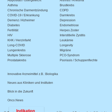
Adipositas / Übergewicht
Arthritis / Rheuma
Asthma
Brustkrebs
Chronische Darmentzündung
COPD
COVID-19 / Erkrankung
Darmkrebs
Demenz / Alzheimer
Depression
Diabetes
Endometriose
Fertilität
Herpes Zoster
HIV
Interstitielle Zystitis
KHK / Herzinfarkt
Leukämie
Long-COVID
Longevity
Lungenkrebs
Migräne
Multiple Sklerose
PCO-Syndrom
Prostatakrebs
Psoriasis / Schuppenflechte
Innovative Arzneimittel z.B.: Biologika
Neues aus Kliniken und Instituten
Blick in die Zukunft
Onco.News
Indikation