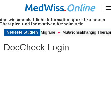
MedWiss
.
Online
M
das wissenschaftliche Informationsportal zu neuen
Therapien und innovativen Arzneimitteln
wischen COPD und Migräne
Neueste Studien
Mutationsabhängig Therapie i
DocCheck Login