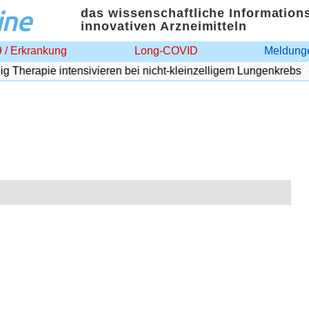
ine
das wissenschaftliche Information
innovativen Arzneimitteln
 / Erkrankung
Long-COVID
Meldunge
herapie intensivieren bei nicht-kleinzelligem Lungenkrebs