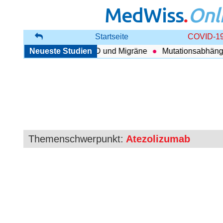
MedWiss
.
Onl
Startseite
COVID-19
enhang zwischen COPD und Migräne
Neueste Studien
Mutationsabhängig T
Themenschwerpunkt:
Atezolizumab