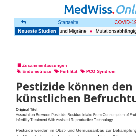
MedWiss
.
Onl
Startseite
COVID-19
nhang zwischen COPD und Migräne
Neueste Studien
Mutationsabhängig The
Zusammenfassungen
Endometriose
Fertilität
PCO-Syndrom
Pestizide können den 
künstlichen Befrucht
Original Titel:
Association Between Pesticide Residue Intake From Consumption of F
Infertility Treatment With Assisted Reproductive Technology
Pestizide werden im Obst- und Gemüseanbau zur Bekämpfung 