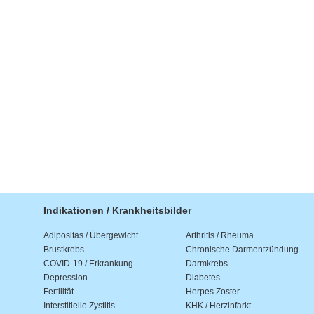
Indikationen / Krankheitsbilder
Adipositas / Übergewicht
Arthritis / Rheuma
Brustkrebs
Chronische Darmentzündung
COVID-19 / Erkrankung
Darmkrebs
Depression
Diabetes
Fertilität
Herpes Zoster
Interstitielle Zystitis
KHK / Herzinfarkt