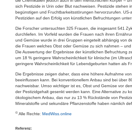
die Chemikalien jedoch auch in den menschlichen Körper – und
sich Pestizide in Urin oder Blut nachweisen. Pestizide stehen
begünstigen und Fruchtbarkeitsstörungen hervorzurufen. US-
Pestiziden auf den Erfolg von künstlichen Befruchtungen unter
Die Forscher untersuchten 325 Frauen, die insgesamt 541 Zyk
durchliefen. Im Vorfeld wurden die Frauen nach ihren Ernähr
und Gemüse wurde in drei Gruppen eingeteilt abhängig von de
die Frauen welches Obst oder Gemüse zu sich nahmen – und 
Die Auswertung der Ergebnisse der künstlichen Befruchtung z
um 18 % geringere Wahrscheinlichkeit für klinische (im Ultr
geringere Wahrscheinlichkeit für Lebendgeburten hatten als F
Die Ergebnisse zeigen daher, dass eine höhere Aufnahme von P
beeinflussen kann. Bei konventionellem Anbau sind bei über
nachweisbar. Umso wichtiger ist es, Obst und Gemüse vor d
der Pestizidgehalt gesenkt werden kann. Eine Alternative zu 
ökologischem Anbau, das nur zu 13 % Rückstände von Pestizi
Mineralstoffe und sekundäre Pflanzenstoffe haben nämlich defin
©
Alle Rechte:
MedWiss.online
Referenz: