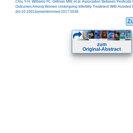
Chiu Y-H, Williams PL, Gillman MW, et al. Association Between Pesticid
Outcomes Among Women Undergoing Infertility Treatment With Assisted
doi:10.1001/jamainternmed.2017.5038.
Z
zum
Original-Abstract