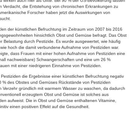
 wirken auch hier als Gifte. Bei 90 % der US-Bevölkerung lassen
 im Verdacht, die Entstehung von chronischen Erkrankungen zu
amerikanische Forscher haben jetzt die Auswirkungen von
sucht.
len der künstlichen Befruchtung im Zeitraum von 2007 bis 2016
ungsgewohnheiten hinsichtlich Obst und Gemüse befragt. Das Obst
r Belastung durch Pestizide. Es wurde ausgewertet, wie häufig
wie hoch die damit verbundene Aufnahme von Pestiziden war.
eigte, dass Frauen mit einer hohen Aufnahme von Pestiziden eine
aschall nachweisbare) Schwangerschaften und eine um 26 %
rauen mit einer niedrigeren Einnahme von Pestiziden.
estiziden die Ergebnisse einer künstlichen Befruchtung negativ
 80 % des Obstes und Gemüses Rückstände von Pestiziden
em Verzehr gründlich mit warmem Wasser zu waschen, da dadurch
konventionell erzeugtem Obst und Gemüse ist solches aus
den aufweist. Die in Obst und Gemüse enthaltenen Vitamine,
itiv einen positiven Effekt auf die Gesundheit.