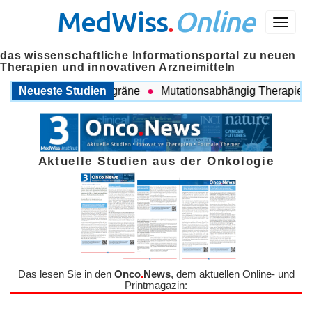
MedWiss
.
Online
Menü
das wissenschaftliche Informationsportal zu neuen
Therapien und innovativen Arzneimitteln
chen COPD und Migräne
Neueste Studien
Mutationsabhängig Therapie inten
Aktuelle Studien aus der Onkologie
Das lesen Sie in den
Onco
.
News
, dem aktuellen Online- und
Printmagazin: