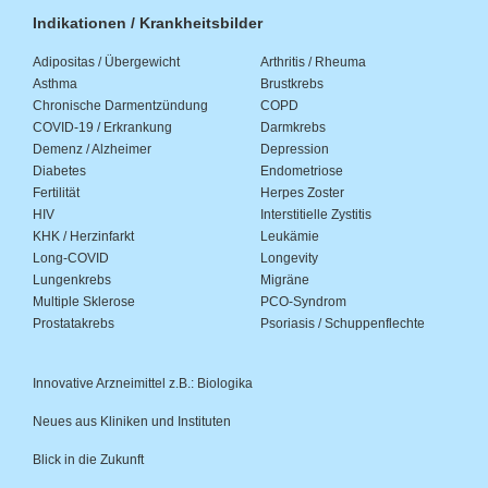
Indikationen / Krankheitsbilder
Adipositas / Übergewicht
Arthritis / Rheuma
Asthma
Brustkrebs
Chronische Darmentzündung
COPD
COVID-19 / Erkrankung
Darmkrebs
Demenz / Alzheimer
Depression
Diabetes
Endometriose
Fertilität
Herpes Zoster
HIV
Interstitielle Zystitis
KHK / Herzinfarkt
Leukämie
Long-COVID
Longevity
Lungenkrebs
Migräne
Multiple Sklerose
PCO-Syndrom
Prostatakrebs
Psoriasis / Schuppenflechte
Innovative Arzneimittel z.B.: Biologika
Neues aus Kliniken und Instituten
Blick in die Zukunft