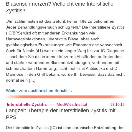
Blasenschmerzen? Vielleicht eine Interstitielle
Zystitis?
„Am schlimmsten ist das Gefühl, keine Hilfe zu bekommen.
Jeder Behandlungsversuch schlug fehl.“ Die Interstitielle Zystitis
(IC/BPS) wird oft mit anderen Erkrankungen wie
Harnwegsinfektionen, überaktive Blase, aber auch
gynäkologischen Erkrankungen wie Endometriose verwechselt.
Auch für Nicole (41) war es ein langer Weg bis zur IC-Diagnose
– nachdem Sie die in immer kürzeren Abständen auftretenden
und stärker werdenden Blasenentzündungen, verbunden mit
schmerzhaftem Harndrang, nicht mehr mit Antibiotika und D-
Mannose in den Griff bekam, wurde Ihr bewusst, dass das nicht
normal sein […]
Weiter zum ausführlichen Bericht →
Interstitielle Zystitis
-
MedWiss.Institut
23.10.19
Langzeit-Therapie der Interstitiellen Zystitis mit
PPS
Die Interstitielle Zystitis (IC) ist eine chronische Entzündung der