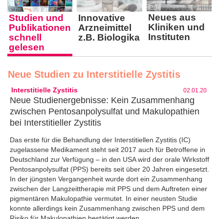
Neues aus
Studien und
Innovative
Kliniken und
Publika­tionen
Arznei­mittel
Instituten
schnell
z.B. Biologika
gelesen
Neue Studien zu Interstitielle Zystitis
Interstitielle Zystitis
02.01.20
Neue Studienergebnisse: Kein Zusammenhang
zwischen Pentosanpolysulfat und Makulopathien
bei Interstitieller Zystitis
Das erste für die Behandlung der Interstitiellen Zystitis (IC)
zugelassene Medikament steht seit 2017 auch für Betroffene in
Deutschland zur Verfügung – in den USA wird der orale Wirkstoff
Pentosanpolysulfat (PPS) bereits seit über 20 Jahren eingesetzt.
In der jüngsten Vergangenheit wurde dort ein Zusammenhang
zwischen der Langzeittherapie mit PPS und dem Auftreten einer
pigmentären Makulopathie vermutet. In einer neusten Studie
konnte allerdings kein Zusammenhang zwischen PPS und dem
Risiko für Makulopathien bestätigt werden.