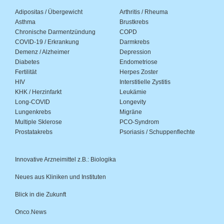
Adipositas / Übergewicht
Arthritis / Rheuma
Asthma
Brustkrebs
Chronische Darmentzündung
COPD
COVID-19 / Erkrankung
Darmkrebs
Demenz / Alzheimer
Depression
Diabetes
Endometriose
Fertilität
Herpes Zoster
HIV
Interstitielle Zystitis
KHK / Herzinfarkt
Leukämie
Long-COVID
Longevity
Lungenkrebs
Migräne
Multiple Sklerose
PCO-Syndrom
Prostatakrebs
Psoriasis / Schuppenflechte
Innovative Arzneimittel z.B.: Biologika
Neues aus Kliniken und Instituten
Blick in die Zukunft
Onco.News