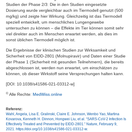
Studien der Phase 2/3: Die in den Studien eingesetzte
Dosierung wurde vergleichbar auch im Tiermodell genutzt (500
mg/kg) und zeigte hier Wirkung. Gleichzeitig ist das Tiermodell
speziell entwickelt, um menschliches Lungengewebe
untersuchen zu können – die Effekte im Tier können somit sehr
viel direkter auch im Menschen erwartet werden, als dies im
sonst üblichen Tiermodell möglich ist.
Die Ergebnisse der klinischen Studien zur Wirksamkeit und
Sicherheit von EIDD-2801 (Molnupiravir) und Daten einer Studie
der Phase 1 (Sicherheit mit gesunden Teilnehmern), die bereits
abgeschlossen ist, werden nun erwartet, um einschätzen zu
können, ob dieser Wirkstoff seine Versprechungen halten kann.
[DOI: 10.1038/s41586-021-03312-w]
©
Alle Rechte:
MedWiss.online
Referenz:
Wahl, Angela, Lisa E. Gralinski, Claire E. Johnson, Wenbo Yao, Martina
Kovarova, Kenneth H. Dinnon, Hongwei Liu, et al. “SARS-CoV-2 Infection Is
Effectively Treated and Prevented by EIDD-2801.” Nature, February 9,
2021. https://doi.org/10.1038/s41586-021-03312-w.