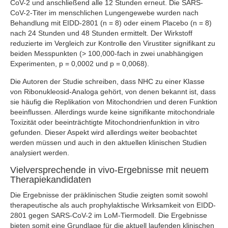
CoV-2 und anschließend alle 12 Stunden erneut. Die SARS-
CoV-2-Titer im menschlichen Lungengewebe wurden nach
Behandlung mit EIDD-2801 (n = 8) oder einem Placebo (n = 8)
nach 24 Stunden und 48 Stunden ermittelt. Der Wirkstoff
reduzierte im Vergleich zur Kontrolle den Virustiter signifikant zu
beiden Messpunkten (> 100,000-fach in zwei unabhängigen
Experimenten, p = 0,0002 und p = 0,0068).
Die Autoren der Studie schreiben, dass NHC zu einer Klasse
von Ribonukleosid-Analoga gehört, von denen bekannt ist, dass
sie häufig die Replikation von Mitochondrien und deren Funktion
beeinflussen. Allerdings wurde keine signifikante mitochondriale
Toxizität oder beeinträchtigte Mitochondrienfunktion in vitro
gefunden. Dieser Aspekt wird allerdings weiter beobachtet
werden müssen und auch in den aktuellen klinischen Studien
analysiert werden.
Vielversprechende in vivo-Ergebnisse mit neuem
Therapiekandidaten
Die Ergebnisse der präklinischen Studie zeigten somit sowohl
therapeutische als auch prophylaktische Wirksamkeit von EIDD-
2801 gegen SARS-CoV-2 im LoM-Tiermodell. Die Ergebnisse
bieten somit eine Grundlage für die aktuell laufenden klinischen