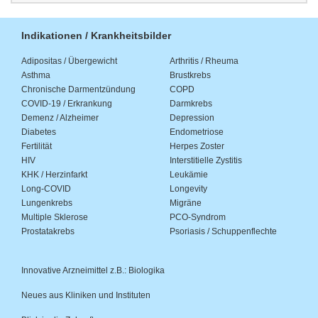
Indikationen / Krankheitsbilder
Adipositas / Übergewicht
Arthritis / Rheuma
Asthma
Brustkrebs
Chronische Darmentzündung
COPD
COVID-19 / Erkrankung
Darmkrebs
Demenz / Alzheimer
Depression
Diabetes
Endometriose
Fertilität
Herpes Zoster
HIV
Interstitielle Zystitis
KHK / Herzinfarkt
Leukämie
Long-COVID
Longevity
Lungenkrebs
Migräne
Multiple Sklerose
PCO-Syndrom
Prostatakrebs
Psoriasis / Schuppenflechte
Innovative Arzneimittel z.B.: Biologika
Neues aus Kliniken und Instituten