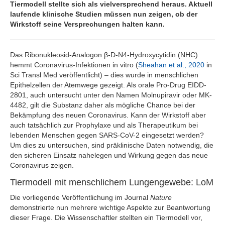
Tiermodell stellte sich als vielversprechend heraus. Aktuell
laufende klinische Studien müssen nun zeigen, ob der
Wirkstoff seine Versprechungen halten kann.
Das Ribonukleosid-Analogon β-D-N4-Hydroxycytidin (NHC)
hemmt Coronavirus-Infektionen in vitro (
Sheahan et al., 2020
in
Sci Transl Med veröffentlicht) – dies wurde in menschlichen
Epithelzellen der Atemwege gezeigt. Als orale Pro-Drug EIDD-
2801, auch untersucht unter den Namen Molnupiravir oder MK-
4482, gilt die Substanz daher als mögliche Chance bei der
Bekämpfung des neuen Coronavirus. Kann der Wirkstoff aber
auch tatsächlich zur Prophylaxe und als Therapeutikum bei
lebenden Menschen gegen SARS-CoV-2 eingesetzt werden?
Um dies zu untersuchen, sind präklinische Daten notwendig, die
den sicheren Einsatz nahelegen und Wirkung gegen das neue
Coronavirus zeigen.
Tiermodell mit menschlichem Lungengewebe: LoM
Die vorliegende Veröffentlichung im Journal
Nature
demonstrierte nun mehrere wichtige Aspekte zur Beantwortung
dieser Frage. Die Wissenschaftler stellten ein Tiermodell vor,