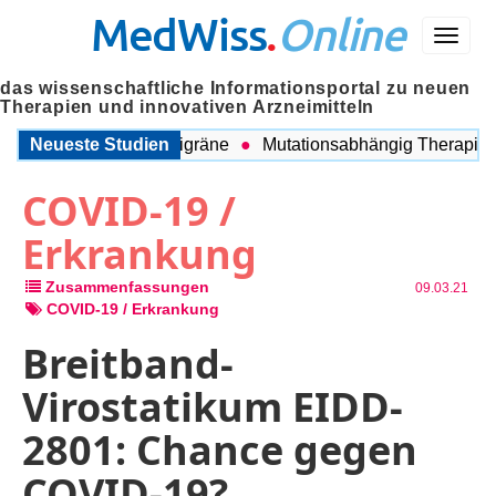
MedWiss
.
Online
Menü
das wissenschaftliche Informationsportal zu neuen
Therapien und innovativen Arzneimitteln
chen COPD und Migräne
Neueste Studien
Mutationsabhängig Therapie inten
COVID-19 /
Erkrankung
Zusammenfassungen
09.03.21
COVID-19 / Erkrankung
Breitband-
Virostatikum EIDD-
2801: Chance gegen
COVID-19?