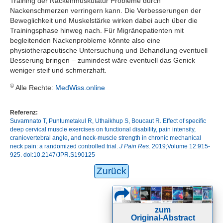
Training der Nackenmuskulatur Probleme durch
Nackenschmerzen verringern kann. Die Verbesserungen der
Beweglichkeit und Muskelstärke wirken dabei auch über die
Trainingsphase hinweg nach. Für Migränepatienten mit
begleitenden Nackenprobleme könnte also eine
physiotherapeutische Untersuchung und Behandlung eventuell
Besserung bringen – zumindest wäre eventuell das Genick
weniger steif und schmerzhaft.
©
Alle Rechte:
MedWiss.online
Referenz:
Suvarnnato T, Puntumetakul R, Uthaikhup S, Boucaut R. Effect of specific
deep cervical muscle exercises on functional disability, pain intensity,
craniovertebral angle, and neck-muscle strength in chronic mechanical
neck pain: a randomized controlled trial.
J Pain Res
. 2019;Volume 12:915-
925. doi:10.2147/JPR.S190125
Zurück
zum
Original-Abstract