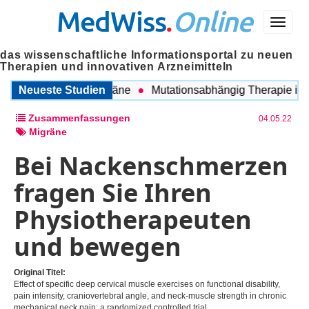
MedWiss
.
Online
Menü
das wissenschaftliche Informationsportal zu neuen
Therapien und innovativen Arzneimitteln
hen COPD und Migräne
Neueste Studien
Mutationsabhängig Therapie intensi
Zusammenfassungen
04.05.22
Migräne
Bei Nackenschmerzen
fragen Sie Ihren
Physiotherapeuten
und bewegen
Original Titel:
Effect of specific deep cervical muscle exercises on functional disability,
pain intensity, craniovertebral angle, and neck-muscle strength in chronic
mechanical neck pain: a randomized controlled trial