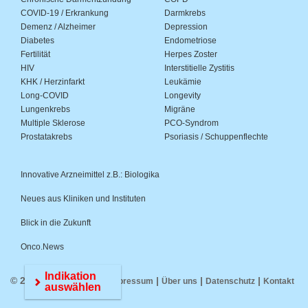
COVID-19 / Erkrankung
Darmkrebs
Demenz / Alzheimer
Depression
Diabetes
Endometriose
Fertilität
Herpes Zoster
HIV
Interstitielle Zystitis
KHK / Herzinfarkt
Leukämie
Long-COVID
Longevity
Lungenkrebs
Migräne
Multiple Sklerose
PCO-Syndrom
Prostatakrebs
Psoriasis / Schuppenflechte
Innovative Arzneimittel z.B.: Biologika
Neues aus Kliniken und Instituten
Blick in die Zukunft
Onco.News
Indikation
© 2026 Medwiss.de |
|
|
|
Impressum
Über uns
Datenschutz
Kontakt
auswählen