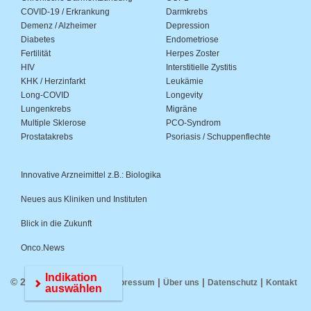
COVID-19 / Erkrankung
Darmkrebs
Demenz / Alzheimer
Depression
Diabetes
Endometriose
Fertilität
Herpes Zoster
HIV
Interstitielle Zystitis
KHK / Herzinfarkt
Leukämie
Long-COVID
Longevity
Lungenkrebs
Migräne
Multiple Sklerose
PCO-Syndrom
Prostatakrebs
Psoriasis / Schuppenflechte
Innovative Arzneimittel z.B.: Biologika
Neues aus Kliniken und Instituten
Blick in die Zukunft
Onco.News
Indikation
© 2026 Medwiss.de |
|
|
|
Impressum
Über uns
Datenschutz
Kontakt
auswählen