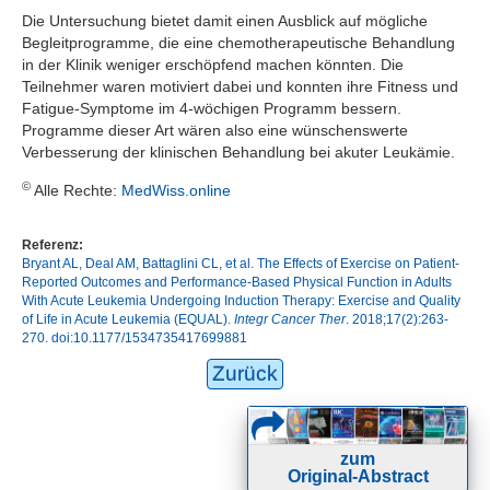
Die Untersuchung bietet damit einen Ausblick auf mögliche
Begleitprogramme, die eine chemotherapeutische Behandlung
in der Klinik weniger erschöpfend machen könnten. Die
Teilnehmer waren motiviert dabei und konnten ihre Fitness und
Fatigue-Symptome im 4-wöchigen Programm bessern.
Programme dieser Art wären also eine wünschenswerte
Verbesserung der klinischen Behandlung bei akuter Leukämie.
©
Alle Rechte:
MedWiss.online
Referenz:
Bryant AL, Deal AM, Battaglini CL, et al. The Effects of Exercise on Patient-
Reported Outcomes and Performance-Based Physical Function in Adults
With Acute Leukemia Undergoing Induction Therapy: Exercise and Quality
of Life in Acute Leukemia (EQUAL).
Integr Cancer Ther
. 2018;17(2):263-
270. doi:10.1177/1534735417699881
Zurück
zum
Original-Abstract