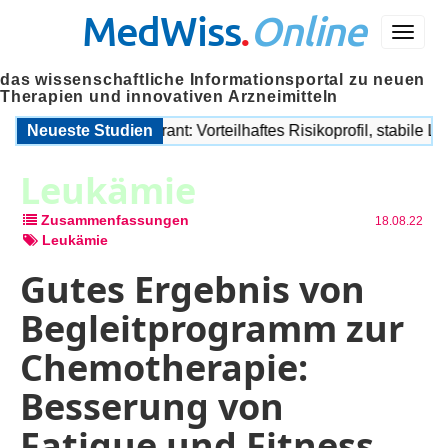
MedWiss
.
Online
Menü
das wissenschaftliche Informationsportal zu neuen
Therapien und innovativen Arzneimitteln
-Degrader Imlunestrant: Vorteilhaftes Risikoprofil, stabile Lebe
Neueste Studien
Leukämie
Zusammenfassungen
18.08.22
Leukämie
Gutes Ergebnis von
Begleitprogramm zur
Chemotherapie:
Besserung von
Fatigue und Fitness