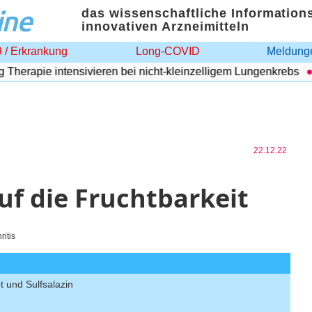
ine
das wissenschaftliche Information
innovativen Arzneimitteln
 / Erkrankung
Long-COVID
Meldunge
erapie intensivieren bei nicht-kleinzelligem Lungenkrebs
A
22.12.22
f die Fruchtbarkeit
ritis
t und Sulfsalazin