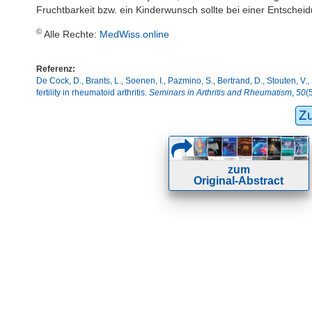
Fruchtbarkeit bzw. ein Kinderwunsch sollte bei einer Entsche
©
Alle Rechte:
MedWiss.online
Referenz:
De Cock, D., Brants, L., Soenen, I., Pazmino, S., Bertrand, D., Stouten, V
fertility in rheumatoid arthritis.
Seminars in Arthritis and Rheumatism
,
50
(
Z
zum
Original-Abstract