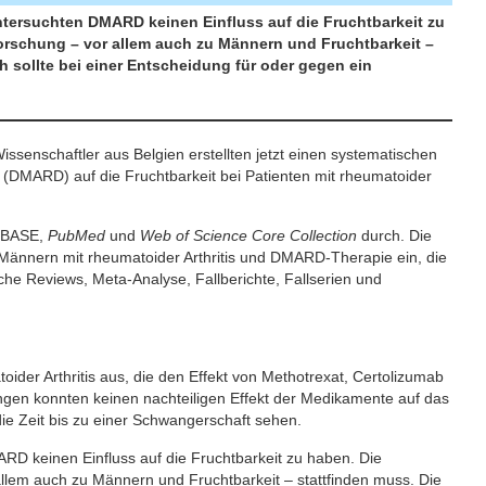
tersuchten DMARD keinen Einfluss auf die Fruchtbarkeit zu
orschung – vor allem auch zu Männern und Fruchtbarkeit –
h sollte bei einer Entscheidung für oder gegen ein
senschaftler aus Belgien erstellten jetzt einen systematischen
 (DMARD) auf die Fruchtbarkeit bei Patienten mit rheumatoider
EMBASE,
PubMed
und
Web of Science Core Collection
durch. Die
ännern mit rheumatoider Arthritis und DMARD-Therapie ein, die
sche Reviews, Meta-Analyse, Fallberichte, Fallserien und
oider Arthritis aus, die den Effekt von Methotrexat, Certolizumab
ngen konnten keinen nachteiligen Effekt der Medikamente auf das
ie Zeit bis zu einer Schwangerschaft sehen.
D keinen Einfluss auf die Fruchtbarkeit zu haben. Die
llem auch zu Männern und Fruchtbarkeit – stattfinden muss. Die