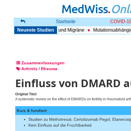
MedWiss
.
Onl
Startseite
COVID-19
nhang zwischen COPD und Migräne
Neueste Studien
Mutationsabhängig Th
Zusammenfassungen
Arthritis / Rheuma
Einfluss von DMARD au
Original Titel:
A systematic review on the effect of DMARDs on fertility in rheumatoid arth
Kurz & fundiert
Studien zu Methotrexat, Certolizumab Pegol, Etanercep
Kein Einfluss auf die Fruchtbarkeit