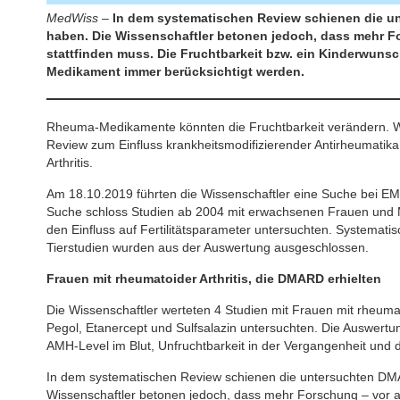
MedWiss –
In dem systematischen Review schienen die un
haben. Die Wissenschaftler betonen jedoch, dass mehr F
stattfinden muss. Die Fruchtbarkeit bzw. ein Kinderwunsc
Medikament immer berücksichtigt werden.
Rheuma-Medikamente könnten die Fruchtbarkeit verändern. Wis
Review zum Einfluss krankheitsmodifizierender Antirheumatika
Arthritis.
Am 18.10.2019 führten die Wissenschaftler eine Suche bei 
Suche schloss Studien ab 2004 mit erwachsenen Frauen und M
den Einfluss auf Fertilitätsparameter untersuchten. Systemati
Tierstudien wurden aus der Auswertung ausgeschlossen.
Frauen mit rheumatoider Arthritis, die DMARD erhielten
Die Wissenschaftler werteten 4 Studien mit Frauen mit rheumat
Pegol, Etanercept und Sulfsalazin untersuchten. Die Auswertu
AMH-Level im Blut, Unfruchtbarkeit in der Vergangenheit und d
In dem systematischen Review schienen die untersuchten DMAR
Wissenschaftler betonen jedoch, dass mehr Forschung – vor a