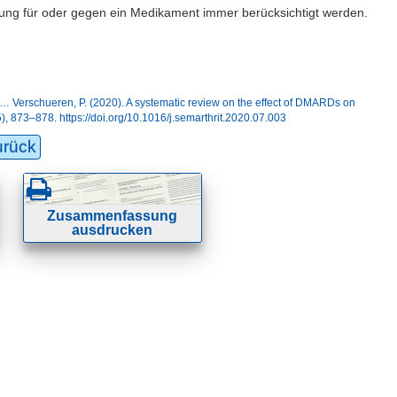
idung für oder gegen ein Medikament immer berücksichtigt werden.
., … Verschueren, P. (2020). A systematic review on the effect of DMARDs on
5), 873–878. https://doi.org/10.1016/j.semarthrit.2020.07.003
urück
Zusammenfassung
ausdrucken