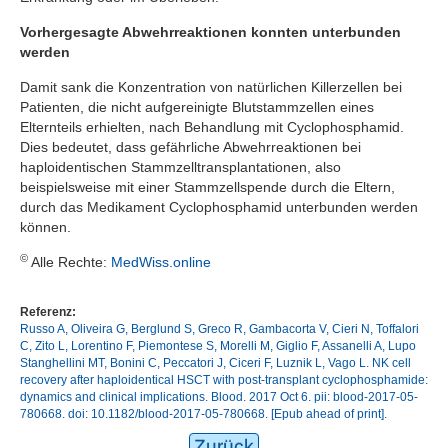
Vorhergesagte Abwehrreaktionen konnten unterbunden
werden
Damit sank die Konzentration von natürlichen Killerzellen bei
Patienten, die nicht aufgereinigte Blutstammzellen eines
Elternteils erhielten, nach Behandlung mit Cyclophosphamid.
Dies bedeutet, dass gefährliche Abwehrreaktionen bei
haploidentischen Stammzelltransplantationen, also
beispielsweise mit einer Stammzellspende durch die Eltern,
durch das Medikament Cyclophosphamid unterbunden werden
können.
©
Alle Rechte:
MedWiss.online
Referenz:
Russo A, Oliveira G, Berglund S, Greco R, Gambacorta V, Cieri N, Toffalori
C, Zito L, Lorentino F, Piemontese S, Morelli M, Giglio F, Assanelli A, Lupo
Stanghellini MT, Bonini C, Peccatori J, Ciceri F, Luznik L, Vago L. NK cell
recovery after haploidentical HSCT with post-transplant cyclophosphamide:
dynamics and clinical implications. Blood. 2017 Oct 6. pii: blood-2017-05-
780668. doi: 10.1182/blood-2017-05-780668. [Epub ahead of print].
Zurück