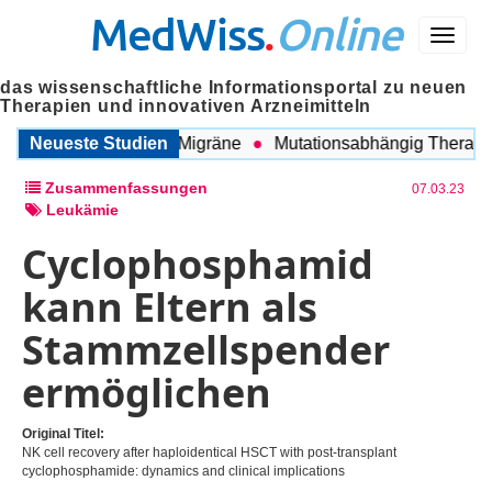
MedWiss
.
Online
Menü
das wissenschaftliche Informationsportal zu neuen
Therapien und innovativen Arzneimitteln
ischen COPD und Migräne
Neueste Studien
Mutationsabhängig Therapie int
Zusammenfassungen
07.03.23
Leukämie
Cyclophosphamid
kann Eltern als
Stammzellspender
ermöglichen
Original Titel:
NK cell recovery after haploidentical HSCT with post-transplant
cyclophosphamide: dynamics and clinical implications