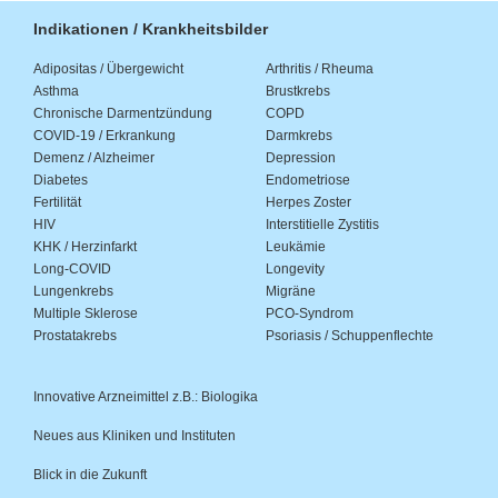
Indikationen / Krankheitsbilder
Adipositas / Übergewicht
Arthritis / Rheuma
Asthma
Brustkrebs
Chronische Darmentzündung
COPD
COVID-19 / Erkrankung
Darmkrebs
Demenz / Alzheimer
Depression
Diabetes
Endometriose
Fertilität
Herpes Zoster
HIV
Interstitielle Zystitis
KHK / Herzinfarkt
Leukämie
Long-COVID
Longevity
Lungenkrebs
Migräne
Multiple Sklerose
PCO-Syndrom
Prostatakrebs
Psoriasis / Schuppenflechte
Innovative Arzneimittel z.B.: Biologika
Neues aus Kliniken und Instituten
Blick in die Zukunft