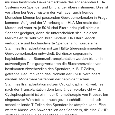
müssen bestimmte Gewebemerkmale des sogenannten HLA-
Systems von Spender und Empfänger übereinstimmen. Dies ist
vor allem bei Geschwistern der Fall, aber auch fremde
Menschen können bei passenden Gewebemerkmalen in Frage
kommen. Aufgrund der Vererbung der HLA-Merkmale durch
Mutter und Vater zu je 50 % sind Eltern prinzipiell nicht als
Spender geeignet, denn sie unterscheiden sich in diesen
Merkmalen zu sehr von ihren Kindern. Da Eltern jedoch
verfügbare und hochmotivierte Spender sind, wurde eine
Stammzelltransplantation mit zur Hälfte übereinstimmenden
Gewebemerkmalen entwickelt. Bei dieser sogenannten
haploidentischen Stammzelltransplantation wurden bisher in
aufwendigen Reinigungsverfahren die Blutstammzellen von
bestimmten Abwehrzellen des Spenders, z. B. T-Zellen,
getrennt. Dadurch kann das Problem der GvHD verhindert
werden. Modernere Verfahren der haploidentischen
Stammzelltransplantation nutzen Cyclophosphamid, welches
nach der Transplantation dem Empfänger verabreicht wird.
Cyclophosphamid ist ein in der Chemotherapie von Krebszellen
eingesetzter Wirkstoff, der auch gezielt schädliche und sich
schnell teilende T-Zellen des Spenders bekämpfen kann. Eine
weitere Klasse von Abwehrzellen des Spenders, die eine GvHD