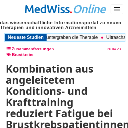
MedWiss
.
Online
Menü
das wissenschaftliche Informationsportal zu neuen
Therapien und innovativen Arzneimitteln
egleitende Probleme untergraben die Therapie
Neueste Studien
Ultraschall a
Zusammenfassungen
26.04.23
Brustkrebs
Kombination aus
angeleitetem
Konditions- und
Krafttraining
reduziert Fatigue bei
Brustkrebspatientinne