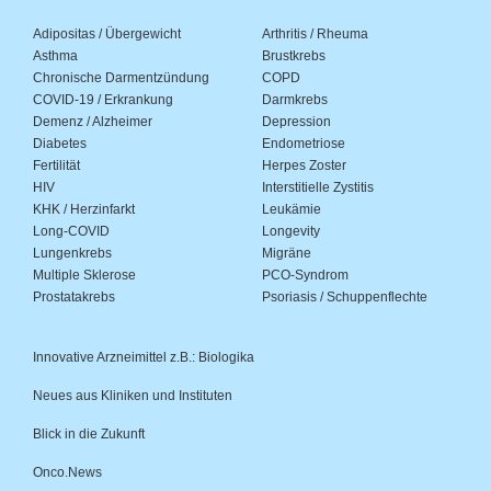
Adipositas / Übergewicht
Arthritis / Rheuma
Asthma
Brustkrebs
Chronische Darmentzündung
COPD
COVID-19 / Erkrankung
Darmkrebs
Demenz / Alzheimer
Depression
Diabetes
Endometriose
Fertilität
Herpes Zoster
HIV
Interstitielle Zystitis
KHK / Herzinfarkt
Leukämie
Long-COVID
Longevity
Lungenkrebs
Migräne
Multiple Sklerose
PCO-Syndrom
Prostatakrebs
Psoriasis / Schuppenflechte
Innovative Arzneimittel z.B.: Biologika
Neues aus Kliniken und Instituten
Blick in die Zukunft
Onco.News