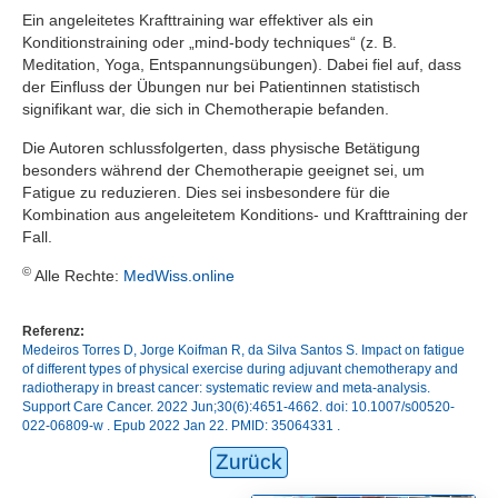
Ein angeleitetes Krafttraining war effektiver als ein
Konditionstraining oder „mind-body techniques“ (z. B.
Meditation, Yoga, Entspannungsübungen). Dabei fiel auf, dass
der Einfluss der Übungen nur bei Patientinnen statistisch
signifikant war, die sich in Chemotherapie befanden.
Die Autoren schlussfolgerten, dass physische Betätigung
besonders während der Chemotherapie geeignet sei, um
Fatigue zu reduzieren. Dies sei insbesondere für die
Kombination aus angeleitetem Konditions- und Krafttraining der
Fall.
©
Alle Rechte:
MedWiss.online
Referenz:
Medeiros Torres D, Jorge Koifman R, da Silva Santos S. Impact on fatigue
of different types of physical exercise during adjuvant chemotherapy and
radiotherapy in breast cancer: systematic review and meta-analysis.
Support Care Cancer. 2022 Jun;30(6):4651-4662. doi: 10.1007/s00520-
022-06809-w . Epub 2022 Jan 22. PMID: 35064331 .
Zurück