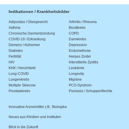
Indikationen / Krankheitsbilder
Adipositas / Übergewicht
Arthritis / Rheuma
Asthma
Brustkrebs
Chronische Darmentzündung
COPD
COVID-19 / Erkrankung
Darmkrebs
Demenz / Alzheimer
Depression
Diabetes
Endometriose
Fertilität
Herpes Zoster
HIV
Interstitielle Zystitis
KHK / Herzinfarkt
Leukämie
Long-COVID
Longevity
Lungenkrebs
Migräne
Multiple Sklerose
PCO-Syndrom
Prostatakrebs
Psoriasis / Schuppenflechte
Innovative Arzneimittel z.B.: Biologika
Neues aus Kliniken und Instituten
Blick in die Zukunft