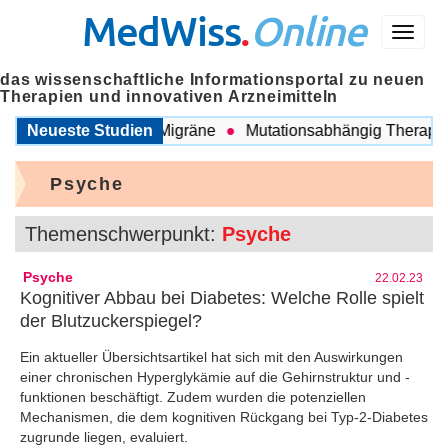
MedWiss
.
Online
Menü
das wissenschaftliche Informationsportal zu neuen
Therapien und innovativen Arzneimitteln
ischen COPD und Migräne
Neueste Studien
Mutationsabhängig Therapie int
Psyche
Themenschwerpunkt:
Psyche
Psyche
22.02.23
Kognitiver Abbau bei Diabetes: Welche Rolle spielt
der Blutzuckerspiegel?
Ein aktueller Übersichtsartikel hat sich mit den Auswirkungen
einer chronischen Hyperglykämie auf die Gehirnstruktur und -
funktionen beschäftigt. Zudem wurden die potenziellen
Mechanismen, die dem kognitiven Rückgang bei Typ-2-Diabetes
zugrunde liegen, evaluiert.