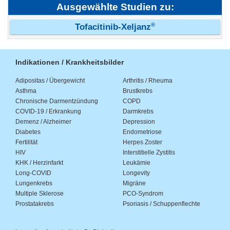
Ausgewählte Studien zu:
®
Tofacitinib-Xeljanz
Indikationen / Krankheitsbilder
Adipositas / Übergewicht
Arthritis / Rheuma
Asthma
Brustkrebs
Chronische Darmentzündung
COPD
COVID-19 / Erkrankung
Darmkrebs
Demenz / Alzheimer
Depression
Diabetes
Endometriose
Fertilität
Herpes Zoster
HIV
Interstitielle Zystitis
KHK / Herzinfarkt
Leukämie
Long-COVID
Longevity
Lungenkrebs
Migräne
Multiple Sklerose
PCO-Syndrom
Prostatakrebs
Psoriasis / Schuppenflechte