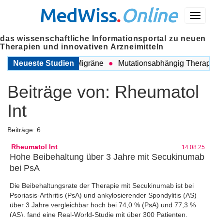
MedWiss
.
Online
Menü
das wissenschaftliche Informationsportal zu neuen
Therapien und innovativen Arzneimitteln
ischen COPD und Migräne
Neueste Studien
Mutationsabhängig Therapie int
Beiträge von:
Rheumatol
Int
Beiträge: 6
Rheumatol Int
14.08.25
Hohe Beibehaltung über 3 Jahre mit Secukinumab
bei PsA
Die Beibehaltungsrate der Therapie mit Secukinumab ist bei
Psoriasis-Arthritis (PsA) und ankylosierender Spondylitis (AS)
über 3 Jahre vergleichbar hoch bei 74,0 % (PsA) und 77,3 %
(AS), fand eine Real-World-Studie mit über 300 Patienten.