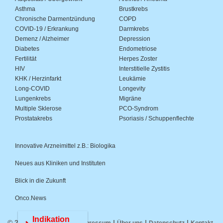
Asthma
Brustkrebs
Chronische Darmentzündung
COPD
COVID-19 / Erkrankung
Darmkrebs
Demenz / Alzheimer
Depression
Diabetes
Endometriose
Fertilität
Herpes Zoster
HIV
Interstitielle Zystitis
KHK / Herzinfarkt
Leukämie
Long-COVID
Longevity
Lungenkrebs
Migräne
Multiple Sklerose
PCO-Syndrom
Prostatakrebs
Psoriasis / Schuppenflechte
Innovative Arzneimittel z.B.: Biologika
Neues aus Kliniken und Instituten
Blick in die Zukunft
Onco.News
Indikation
© 2026 Medwiss.de |
|
|
|
Impressum
Über uns
Datenschutz
Kontakt