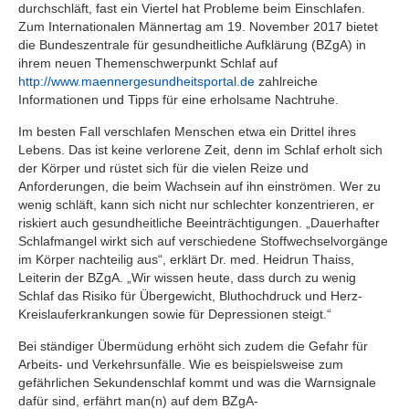
durchschläft, fast ein Viertel hat Probleme beim Einschlafen.
Zum Internationalen Männertag am 19. November 2017 bietet
die Bundeszentrale für gesundheitliche Aufklärung (BZgA) in
ihrem neuen Themenschwerpunkt Schlaf auf
http://www.maennergesundheitsportal.de
zahlreiche
Informationen und Tipps für eine erholsame Nachtruhe.
Im besten Fall verschlafen Menschen etwa ein Drittel ihres
Lebens. Das ist keine verlorene Zeit, denn im Schlaf erholt sich
der Körper und rüstet sich für die vielen Reize und
Anforderungen, die beim Wachsein auf ihn einströmen. Wer zu
wenig schläft, kann sich nicht nur schlechter konzentrieren, er
riskiert auch gesundheitliche Beeinträchtigungen. „Dauerhafter
Schlafmangel wirkt sich auf verschiedene Stoffwechselvorgänge
im Körper nachteilig aus“, erklärt Dr. med. Heidrun Thaiss,
Leiterin der BZgA. „Wir wissen heute, dass durch zu wenig
Schlaf das Risiko für Übergewicht, Bluthochdruck und Herz-
Kreislauferkrankungen sowie für Depressionen steigt.“
Bei ständiger Übermüdung erhöht sich zudem die Gefahr für
Arbeits- und Verkehrsunfälle. Wie es beispielsweise zum
gefährlichen Sekundenschlaf kommt und was die Warnsignale
dafür sind, erfährt man(n) auf dem BZgA-