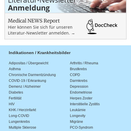
Anmeldung
Medical NEWS Report
Hier können Sie sich für unseren
Literatur-Newsletter anmelden. →
Indikationen / Krankheitsbilder
Adipositas / Übergewicht
Arthritis / Rheuma
Asthma
Brustkrebs
Chronische Darmentzündung
COPD
COVID-19 / Erkrankung
Darmkrebs
Demenz / Alzheimer
Depression
Diabetes
Endometriose
Fertilität
Herpes Zoster
HIV
Interstitielle Zystitis
KHK / Herzinfarkt
Leukämie
Long-COVID
Longevity
Lungenkrebs
Migräne
Multiple Sklerose
PCO-Syndrom