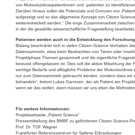
von Mukoviszidosepatientinnen und -patienten zu identifizier
Darüber hinaus sollen die Potenziale und Grenzen von ‚Patien
aufgezeigt und so das allgemeine Konzept von Citizen Science
weiterentwickelt werden.“ Die enge Zusammenarbeit zwischen Be
in der die gewählte wissenschaftliche Fragestellung bearbeite
Patienten werden auch in die Entwicklung des Forschun
Bislang beschränkt sich in vielen Citizen-Science-Vorhaben di
Datensammeln, etwa beim Beobachten von Tieren oder Insekte
Projektphase Themen gesammelt und die eigentliche Fragestel
bewusst offengelassen ist. Dies soll die aktive Mitwirkung der
wichtige Bedarfe und alltägliche Probleme der Mukoviszidose-C
nur zum Datensammeln gebraucht werden, sondern dass wir a
behandeln“, betont Lukas Garmsen, der als Patient am Projekt b
wenn wir das wollen, dann müssen wir uns eben die Methoden 
Für weitere Informationen:
Projektwebseite „Patient Science“
Pressemitteilung des BMBF zu geförderten Citizen-Science-Pr
Prof. Dr. TOF Wagner
Frankfurter Referenzzentrum für Seltene Erkrankungen