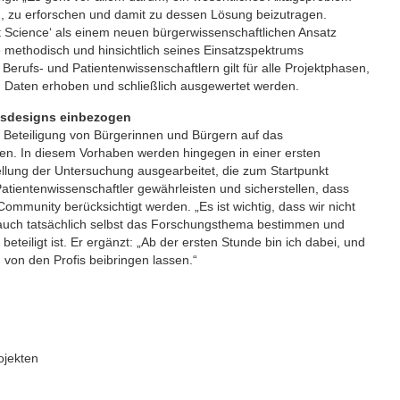
en, zu erforschen und damit zu dessen Lösung beizutragen.
t Science‘ als einem neuen bürgerwissenschaftlichen Ansatz
 methodisch und hinsichtlich seines Einsatzspektrums
rufs- und Patientenwissenschaftlern gilt für alle Projektphasen,
t, Daten erhoben und schließlich ausgewertet werden.
gsdesigns einbezogen
e Beteiligung von Bürgerinnen und Bürgern auf das
n. In diesem Vorhaben werden hingegen in einer ersten
lung der Untersuchung ausgearbeitet, die zum Startpunkt
 Patientenwissenschaftler gewährleisten und sicherstellen, dass
ommunity berücksichtigt werden. „Es ist wichtig, dass wir nicht
uch tatsächlich selbst das Forschungsthema bestimmen und
eteiligt ist. Er ergänzt: „Ab der ersten Stunde bin ich dabei, und
von den Profis beibringen lassen.“
ojekten