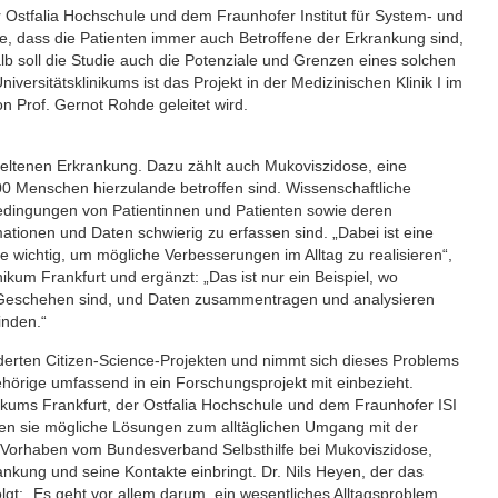
r Ostfalia Hochschule und dem Fraunhofer Institut für System- und
che, dass die Patienten immer auch Betroffene der Erkrankung sind,
 soll die Studie auch die Potenziale und Grenzen eines solchen
ersitätsklinikums ist das Projekt in der Medizinischen Klinik I im
n Prof. Gernot Rohde geleitet wird.
Seltenen Erkrankung. Dazu zählt auch Mukoviszidose, eine
00 Menschen hierzulande betroffen sind. Wissenschaftliche
bedingungen von Patientinnen und Patienten sowie deren
tionen und Daten schwierig zu erfassen sind. „Dabei ist eine
 wichtig, um mögliche Verbesserungen im Alltag zu realisieren“,
ikum Frankfurt und ergänzt: „Das ist nur ein Beispiel, wo
am Geschehen sind, und Daten zusammentragen und analysieren
inden.“
erten Citizen-Science-Projekten und nimmt sich dieses Problems
hörige umfassend in ein Forschungsprojekt mit einbezieht.
nikums Frankfurt, der Ostfalia Hochschule und dem Fraunhofer ISI
len sie mögliche Lösungen zum alltäglichen Umgang mit der
ve Vorhaben vom Bundesverband Selbsthilfe bei Mukoviszidose,
nkung und seine Kontakte einbringt. Dr. Nils Heyen, der das
olgt: „Es geht vor allem darum, ein wesentliches Alltagsproblem