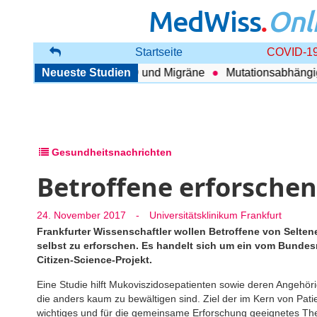
MedWiss
.
Onl
Startseite
COVID-19
nhang zwischen COPD und Migräne
Neueste Studien
Mutationsabhängig Th
Gesundheitsnachrichten
Betroffene erforschen
24. November 2017
-
Universitätsklinikum Frankfurt
Frankfurter Wissenschaftler wollen Betroffene von Selte
selbst zu erforschen. Es handelt sich um ein vom Bunde
Citizen-Science-Projekt.
Eine Studie hilft Mukoviszidosepatienten sowie deren Angehöri
die anders kaum zu bewältigen sind. Ziel der im Kern von Patie
wichtiges und für die gemeinsame Erforschung geeignetes The