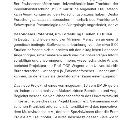
Berufswissenschaftlern vom Universitätsklinikum Frankfurt, de
Innovationsforschung (ISI) in Karlsruhe angeleitet. Die Tatsa
kann Auswirkungen auf den Forschungsprozess haben. Deshalb
Forschungsansatzes untersuchen. Innerhalb des Frankfurter Univ
Schwerpunkt Pneumologie und Allergologie angesiedelt, der vo
Besonderes Potenzial, um Forschungslücken zu füllen
In Deutschland leiden rund vier Millionen Menschen an einer 
genetisch bedingte Stoffwechselerkrankung, von der etwa 8.0
Studien befassen sich nur selten mit den alltäglichen Lebens
Angehörigen, unter anderem auch weil die notwendigen Informa
sorgfältige und unvoreingenommene, wissenschaftliche Analyse
berichtet Projektpartner Prof. TOF Wagner vom Universitätsklin
Bürgerforscher – wir sagen ja ‚Patientenforscher‘ – näher 
können, zu denen wir als Berufsforscher kaum einen Zugang f
Das neue Projekt ist eines von insgesamt 13 vom BMBF geförd
an, indem es erstmals von Mukoviszidose Betroffene und Ange
Begleitet werden sie von Wissenschaftlern des Universitätskli
in Karlsruhe, welches das Projekt koordiniert. Gemeinsam wol
seltenen Krankheit erforschen. Unterstützt wird das innovati
dem Mukoviszidose e.V., der sein Spezialwissen über die Erkra
Projekt am Fraunhofer ISI leitet, beschreibt dessen Ziele wie f