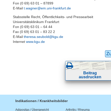
Fon (0 69) 63 01 – 87899
E-Mail
t.wagner@em.uni-frankfurt.de
Stabsstelle Recht, Öffentlichkeits- und Pressearbeit
Universitätsklinikum Frankfurt
Fon (0 69) 63 01 – 64 44
Fax (0 69) 63 01 – 83 22 2
E-Mail
theresa.seubold@kgu.de
Internet
www.kgu.de
Z
Beitrag
ausdrucken
Indikationen / Krankheitsbilder
Adipositas / Übergewicht
Arthritis / Rheuma