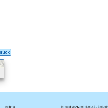
urück
Asthma
Innovative Arzneimittel z.B.: Biologi