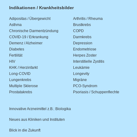
Indikationen / Krankheitsbilder
Adipositas / Übergewicht
Arthritis / Rheuma
Asthma
Brustkrebs
Chronische Darmentzündung
COPD
COVID-19 / Erkrankung
Darmkrebs
Demenz / Alzheimer
Depression
Diabetes
Endometriose
Fertilität
Herpes Zoster
HIV
Interstitielle Zystitis
KHK / Herzinfarkt
Leukämie
Long-COVID
Longevity
Lungenkrebs
Migräne
Multiple Sklerose
PCO-Syndrom
Prostatakrebs
Psoriasis / Schuppenflechte
Innovative Arzneimittel z.B.: Biologika
Neues aus Kliniken und Instituten
Blick in die Zukunft