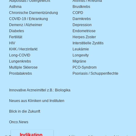
Adipositas / Übergewicht
Arthritis / Rheuma
Asthma
Brustkrebs
Chronische Darmentzündung
COPD
COVID-19 / Erkrankung
Darmkrebs
Demenz / Alzheimer
Depression
Diabetes
Endometriose
Fertilität
Herpes Zoster
HIV
Interstitielle Zystitis
KHK / Herzinfarkt
Leukämie
Long-COVID
Longevity
Lungenkrebs
Migräne
Multiple Sklerose
PCO-Syndrom
Prostatakrebs
Psoriasis / Schuppenflechte
Innovative Arzneimittel z.B.: Biologika
Neues aus Kliniken und Instituten
Blick in die Zukunft
Onco.News
Indikation