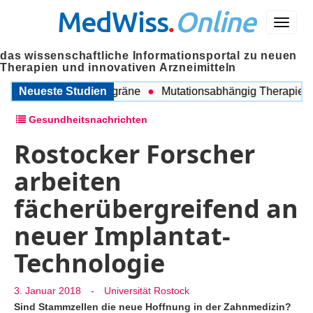
MedWiss
.
Online
Menü
das wissenschaftliche Informationsportal zu neuen
Therapien und innovativen Arzneimitteln
chen COPD und Migräne
Neueste Studien
Mutationsabhängig Therapie inten
Gesundheitsnachrichten
Rostocker Forscher
arbeiten
fächerübergreifend an
neuer Implantat-
Technologie
3. Januar 2018
-
Universität Rostock
Sind Stammzellen die neue Hoffnung in der Zahnmedizin?