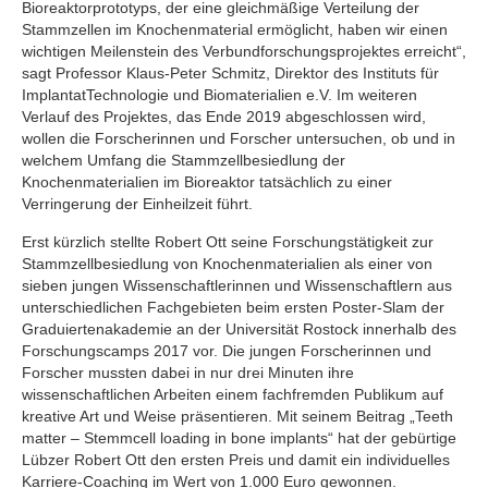
Bioreaktorprototyps, der eine gleichmäßige Verteilung der
Stammzellen im Knochenmaterial ermöglicht, haben wir einen
wichtigen Meilenstein des Verbundforschungsprojektes erreicht“,
sagt Professor Klaus-Peter Schmitz, Direktor des Instituts für
ImplantatTechnologie und Biomaterialien e.V. Im weiteren
Verlauf des Projektes, das Ende 2019 abgeschlossen wird,
wollen die Forscherinnen und Forscher untersuchen, ob und in
welchem Umfang die Stammzellbesiedlung der
Knochenmaterialien im Bioreaktor tatsächlich zu einer
Verringerung der Einheilzeit führt.
Erst kürzlich stellte Robert Ott seine Forschungstätigkeit zur
Stammzellbesiedlung von Knochenmaterialien als einer von
sieben jungen Wissenschaftlerinnen und Wissenschaftlern aus
unterschiedlichen Fachgebieten beim ersten Poster-Slam der
Graduiertenakademie an der Universität Rostock innerhalb des
Forschungscamps 2017 vor. Die jungen Forscherinnen und
Forscher mussten dabei in nur drei Minuten ihre
wissenschaftlichen Arbeiten einem fachfremden Publikum auf
kreative Art und Weise präsentieren. Mit seinem Beitrag „Teeth
matter – Stemmcell loading in bone implants“ hat der gebürtige
Lübzer Robert Ott den ersten Preis und damit ein individuelles
Karriere-Coaching im Wert von 1.000 Euro gewonnen.