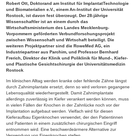
Robert Ott, Doktorand am Institut für ImplantatTechnologie
und Biomaterialien e.V., einem An-Institut der Universität
Rostock, ist davon fest überzeugt. Der 28-jährige
Wissenschaftler ist an einem durch das
Wirtschaftsministerium des Landes Mecklenburg-
Vorpommern geförderten Verbund­forschungsprojekt
zwischen Wissenschaft und Wirtschaft beteiligt. Die
weiteren Projektpartner sind die RoweMed AG, ein
Industriepartner aus Parchim, und Professor Bernhard
Frerich, Direktor der Klinik und Poliklinik für Mund-, Kiefer-
und Plastische Gesichtschirurgie der Universitätsmedizin
Rostock
.
Im klinischen Alltag werden kranke oder fehlende Zähne längst
durch Zahnimplantate ersetzt, denn so wird verloren gegangene
Lebensqualität wiederhergestellt. Damit Zahnimplantate
allerdings zuverlässig im Kiefer verankert werden können, muss
in vielen Fällen der Knochen in der Zahnlücke noch vor der
Implantation aufgebaut werden. Vielfach wird für diesen
Kieferaufbau Eigenknochen verwendet, der den Patientinnen
und Patienten in einem zusätzlichen chirurgischen Eingriff
entnommen wird. Eine beschwerdeärmere Alternative zur
Verwendung von Eigenknochen stellen