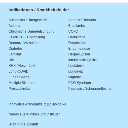
Indikationen / Krankheitsbilder
Adipositas / Übergewicht
Arthritis / Rheuma
Asthma
Brustkrebs
Chronische Darmentzündung
COPD
COVID-19 / Erkrankung
Darmkrebs
Demenz / Alzheimer
Depression
Diabetes
Endometriose
Fertilität
Herpes Zoster
HIV
Interstitielle Zystitis
KHK / Herzinfarkt
Leukämie
Long-COVID
Longevity
Lungenkrebs
Migräne
Multiple Sklerose
PCO-Syndrom
Prostatakrebs
Psoriasis / Schuppenflechte
Innovative Arzneimittel z.B.: Biologika
Neues aus Kliniken und Instituten
Blick in die Zukunft