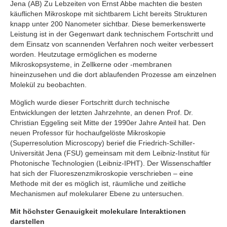
Jena (AB) Zu Lebzeiten von Ernst Abbe machten die besten
käuflichen Mikroskope mit sichtbarem Licht bereits Strukturen
knapp unter 200 Nanometer sichtbar. Diese bemerkenswerte
Leistung ist in der Gegenwart dank technischem Fortschritt und
dem Einsatz von scannenden Verfahren noch weiter verbessert
worden. Heutzutage ermöglichen es moderne
Mikroskopsysteme, in Zellkerne oder -membranen
hineinzusehen und die dort ablaufenden Prozesse am einzelnen
Molekül zu beobachten.
Möglich wurde dieser Fortschritt durch technische
Entwicklungen der letzten Jahrzehnte, an denen Prof. Dr.
Christian Eggeling seit Mitte der 1990er Jahre Anteil hat. Den
neuen Professor für hochaufgelöste Mikroskopie
(Superresolution Microscopy) berief die Friedrich-Schiller-
Universität Jena (FSU) gemeinsam mit dem Leibniz-Institut für
Photonische Technologien (Leibniz-IPHT). Der Wissenschaftler
hat sich der Fluoreszenzmikroskopie verschrieben – eine
Methode mit der es möglich ist, räumliche und zeitliche
Mechanismen auf molekularer Ebene zu untersuchen.
Mit höchster Genauigkeit molekulare Interaktionen
darstellen