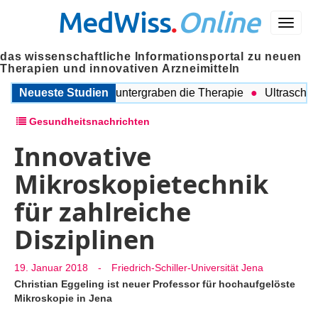
MedWiss
.
Online
Menü
das wissenschaftliche Informationsportal zu neuen
Therapien und innovativen Arzneimitteln
gleitende Probleme untergraben die Therapie
Neueste Studien
Ultraschall au
Gesundheitsnachrichten
Innovative
Mikroskopietechnik
für zahlreiche
Disziplinen
19. Januar 2018
-
Friedrich-Schiller-Universität Jena
Christian Eggeling ist neuer Professor für hochaufgelöste
Mikroskopie in Jena