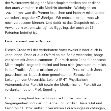
der Weiterentwicklung der Mikroskopietechniken hat er diese
dort auch verstärkt in die Medizin überführt. Wichtig sei es,
„zuzuhören, was die Partner brauchen und intensiv miteinander
zu reden“, sagt der 47-Jährige. „Wir müssen lernen, was wir
noch verbessern können. Und dafür ist das Gespräch mit den
Anwendern extrem wichtig“, so Eggeling, der auch an 13
Patenten beteiligt ist.
Eine personifizierte Brücke
Dieses Credo will der verheiratete Vater zweier Kinder auch in
Jena leben. Dass er aus Oxford an die Saale wechselte, hängt
vor allem mit Jena zusammen: „Für mich steht Jena für optische
Mikroskopie“, sagt er lächelnd und freut sich, jetzt auch räumlich
in der Tradition Abbes arbeiten zu können. Dass er nach Jena
gewechselt ist, ist auch dem gemeinsamen Einsatz der
Leitungen von Universität, Leibniz-IPHT, Physikalisch-
Astronomischer Fakultät sowie der Medizinischen Fakultät zu
verdanken, betont Prof. Eggeling.
Und Eggeling baut hier nicht nur die Brücke zwischen
Vergangenheit und Zukunft, Abbe und Schiller, Universität und
Leibniz-IPHT bzw. außeruniversitären Forschungseinrichtungen,