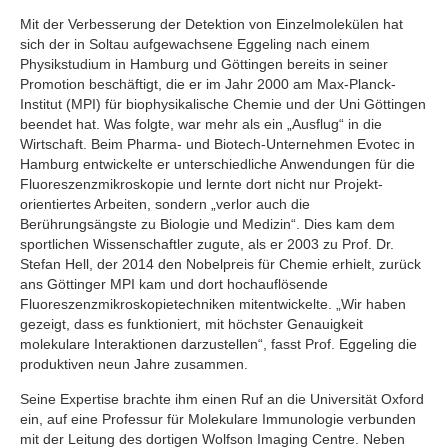
Mit der Verbesserung der Detektion von Einzelmolekülen hat
sich der in Soltau aufgewachsene Eggeling nach einem
Physikstudium in Hamburg und Göttingen bereits in seiner
Promotion beschäftigt, die er im Jahr 2000 am Max-Planck-
Institut (MPI) für biophysikalische Chemie und der Uni Göttingen
beendet hat. Was folgte, war mehr als ein „Ausflug“ in die
Wirtschaft. Beim Pharma- und Biotech-Unternehmen Evotec in
Hamburg entwickelte er unterschiedliche Anwendungen für die
Fluoreszenzmikroskopie und lernte dort nicht nur Projekt-
orientiertes Arbeiten, sondern „verlor auch die
Berührungsängste zu Biologie und Medizin“. Dies kam dem
sportlichen Wissenschaftler zugute, als er 2003 zu Prof. Dr.
Stefan Hell, der 2014 den Nobelpreis für Chemie erhielt, zurück
ans Göttinger MPI kam und dort hochauflösende
Fluoreszenzmikroskopietechniken mitentwickelte. „Wir haben
gezeigt, dass es funktioniert, mit höchster Genauigkeit
molekulare Interaktionen darzustellen“, fasst Prof. Eggeling die
produktiven neun Jahre zusammen.
Seine Expertise brachte ihm einen Ruf an die Universität Oxford
ein, auf eine Professur für Molekulare Immunologie verbunden
mit der Leitung des dortigen Wolfson Imaging Centre. Neben