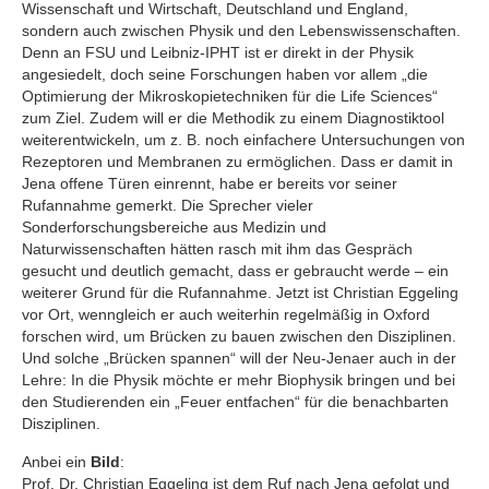
Wissenschaft und Wirtschaft, Deutschland und England,
sondern auch zwischen Physik und den Lebenswissenschaften.
Denn an FSU und Leibniz-IPHT ist er direkt in der Physik
angesiedelt, doch seine Forschungen haben vor allem „die
Optimierung der Mikroskopietechniken für die Life Sciences“
zum Ziel. Zudem will er die Methodik zu einem Diagnostiktool
weiterentwickeln, um z. B. noch einfachere Untersuchungen von
Rezeptoren und Membranen zu ermöglichen. Dass er damit in
Jena offene Türen einrennt, habe er bereits vor seiner
Rufannahme gemerkt. Die Sprecher vieler
Sonderforschungsbereiche aus Medizin und
Naturwissenschaften hätten rasch mit ihm das Gespräch
gesucht und deutlich gemacht, dass er gebraucht werde – ein
weiterer Grund für die Rufannahme. Jetzt ist Christian Eggeling
vor Ort, wenngleich er auch weiterhin regelmäßig in Oxford
forschen wird, um Brücken zu bauen zwischen den Disziplinen.
Und solche „Brücken spannen“ will der Neu-Jenaer auch in der
Lehre: In die Physik möchte er mehr Biophysik bringen und bei
den Studierenden ein „Feuer entfachen“ für die benachbarten
Disziplinen.
Anbei ein
Bild
:
Prof. Dr. Christian Eggeling ist dem Ruf nach Jena gefolgt und