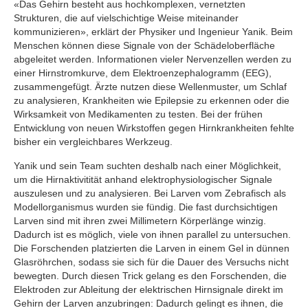
«Das Gehirn besteht aus hochkomplexen, vernetzten
Strukturen, die auf vielschichtige Weise miteinander
kommunizieren», erklärt der Physiker und Ingenieur Yanik. Beim
Menschen können diese Signale von der Schädeloberfläche
abgeleitet werden. Informationen vieler Nervenzellen werden zu
einer Hirnstromkurve, dem Elektroenzephalogramm (EEG),
zusammengefügt. Ärzte nutzen diese Wellenmuster, um Schlaf
zu analysieren, Krankheiten wie Epilepsie zu erkennen oder die
Wirksamkeit von Medikamenten zu testen. Bei der frühen
Entwicklung von neuen Wirkstoffen gegen Hirnkrankheiten fehlte
bisher ein vergleichbares Werkzeug.
Yanik und sein Team suchten deshalb nach einer Möglichkeit,
um die Hirnaktivitität anhand elektrophysiologischer Signale
auszulesen und zu analysieren. Bei Larven vom Zebrafisch als
Modellorganismus wurden sie fündig. Die fast durchsichtigen
Larven sind mit ihren zwei Millimetern Körperlänge winzig.
Dadurch ist es möglich, viele von ihnen parallel zu untersuchen.
Die Forschenden platzierten die Larven in einem Gel in dünnen
Glasröhrchen, sodass sie sich für die Dauer des Versuchs nicht
bewegten. Durch diesen Trick gelang es den Forschenden, die
Elektroden zur Ableitung der elektrischen Hirnsignale direkt im
Gehirn der Larven anzubringen: Dadurch gelingt es ihnen, die