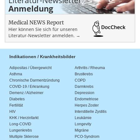
Anmeldung
Medical NEWS Report
Hier können Sie sich für unseren
Literatur-Newsletter anmelden. →
Indikationen / Krankheitsbilder
Adipositas / Übergewicht
Arthritis / Rheuma
Asthma
Brustkrebs
Chronische Darmentzündung
COPD
COVID-19 / Erkrankung
Darmkrebs
Demenz / Alzheimer
Depression
Diabetes
Endometriose
Fertilität
Herpes Zoster
HIV
Interstitielle Zystitis
KHK / Herzinfarkt
Leukämie
Long-COVID
Longevity
Lungenkrebs
Migräne
Multiple Sklerose
PCO-Syndrom