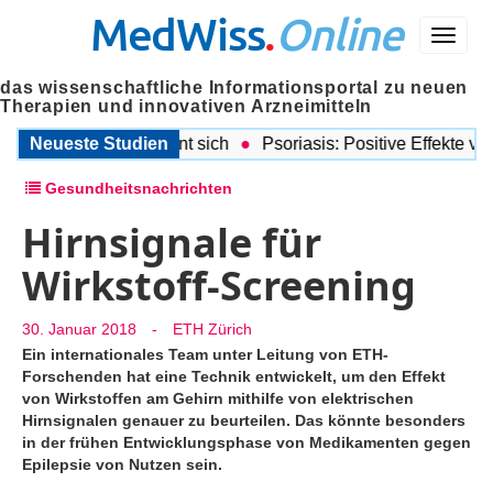
MedWiss
.
Online
Menü
das wissenschaftliche Informationsportal zu neuen
Therapien und innovativen Arzneimitteln
stkrebsdiagnose lohnt sich
Neueste Studien
Psoriasis: Positive Effekte von i
Gesundheitsnachrichten
Hirnsignale für
Wirkstoff-Screening
30. Januar 2018
-
ETH Zürich
Ein internationales Team unter Leitung von ETH-
Forschenden hat eine Technik entwickelt, um den Effekt
von Wirkstoffen am Gehirn mithilfe von elektrischen
Hirnsignalen genauer zu beurteilen. Das könnte besonders
in der frühen Entwicklungsphase von Medikamenten gegen
Epilepsie von Nutzen sein.