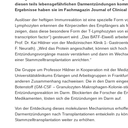
diesen teils lebensgefährlichen Darmentzündungen komm
Ergebnisse haben sie im Fachmagazin Journal of Clinical I
Auslöser der heftigen Immunreaktion ist eine spezielle Form 
Lymphozyten erkennen die Körperzellen des Empfängers als fr
zeigen, dass diese besondere Form der T-Lymphozyten von ein
transcription factor“) gesteuert wird. „Das BATF-Eiweiß arbeit
Prof. Dr. Kai Hildner von der Medizinischen Klinik 1- Gastroen
F. Neurath). „Wird das Protein angeschaltet, können sich hoch
Entzündungsvorgänge massiv verstärken und dann im Wechse
einer Stammzelltransplantation anrichten.“
Die Gruppe um Professor Hildner in Kooperation mit der Medizi
Universitätsklinikums Erlangen und Arbeitsgruppen in Frankf
anderen Zusammenhang nachweisen: Die in den Darm eingew
Botenstoff (GM-CSF – Granulozyten-Makrophagen-Kolonie-stimu
Entzündungsreaktion im Darm. Blockierten die Forscher die En
Medikamenten, lösten sich die Entzündungen im Darm auf.
Von der Entdeckung dieses molekularen Mechanismus erhoffen
Darmentzündungen nach Transplantationen entwickeln zu kön
Stammzelltransplantation weiter zu erhöhen.