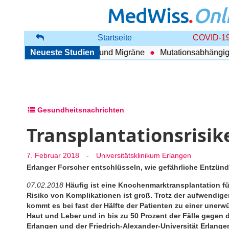
MedWiss
.
Onl
Startseite
COVID-19
hang zwischen COPD und Migräne
Neueste Studien
Mutationsabhängig The
Gesundheitsnachrichten
Transplantationsrisi
7. Februar 2018
-
Universitätsklinikum Erlangen
Erlanger Forscher entschlüsseln, wie gefährliche Entzün
07.02.2018
Häufig ist eine Knochenmarktransplantation fü
Risiko von Komplikationen ist groß. Trotz der aufwendi
kommt es bei fast der Hälfte der Patienten zu einer uner
Haut und Leber und in bis zu 50 Prozent der Fälle gegen 
Erlangen und der Friedrich-Alexander-Universität Erlang