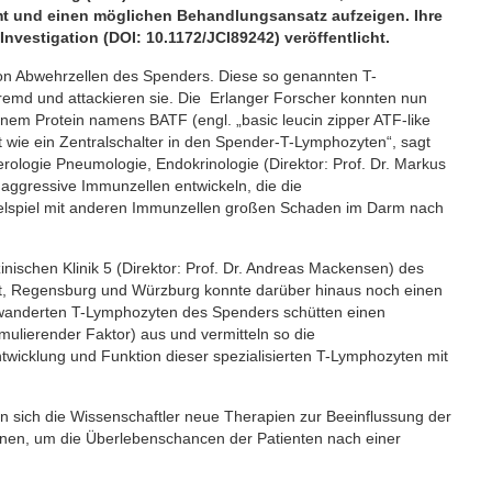
t und einen möglichen Behandlungsansatz aufzeigen. Ihre
nvestigation (DOI: 10.1172/JCI89242) veröffentlicht.
von Abwehrzellen des Spenders. Diese so genannten T-
emd und attackieren sie. Die Erlanger Forscher konnten nun
em Protein namens BATF (engl. „basic leucin zipper ATF-like
et wie ein Zentralschalter in den Spender-T-Lymphozyten“, sagt
terologie Pneumologie, Endokrinologie (Direktor: Prof. Dr. Markus
 aggressive Immunzellen entwickeln, die die
lspiel mit anderen Immunzellen großen Schaden im Darm nach
nischen Klinik 5 (Direktor: Prof. Dr. Andreas Mackensen) des
urt, Regensburg und Würzburg konnte darüber hinaus noch einen
anderten T-Lymphozyten des Spenders schütten einen
lierender Faktor) aus und vermitteln so die
twicklung und Funktion dieser spezialisierten T-Lymphozyten mit
 sich die Wissenschaftler neue Therapien zur Beeinflussung der
nen, um die Überlebenschancen der Patienten nach einer