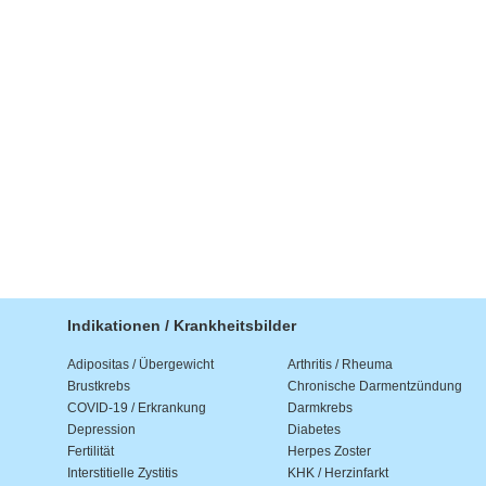
Indikationen / Krankheitsbilder
Adipositas / Übergewicht
Arthritis / Rheuma
Brustkrebs
Chronische Darmentzündung
COVID-19 / Erkrankung
Darmkrebs
Depression
Diabetes
Fertilität
Herpes Zoster
Interstitielle Zystitis
KHK / Herzinfarkt