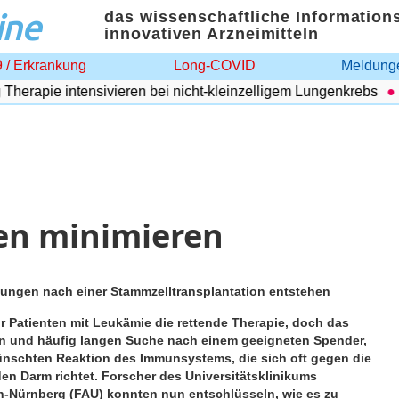
ine
das wissenschaftliche Information
innovativen Arzneimitteln
 / Erkrankung
Long-COVID
Meldunge
rapie intensivieren bei nicht-kleinzelligem Lungenkrebs
Ad
ken minimieren
dungen nach einer Stammzelltransplantation entstehen
r Patienten mit Leukämie die rettende Therapie, doch das
gen und häufig langen Suche nach einem geeigneten Spender,
wünschten Reaktion des Immunsystems, die sich oft gegen die
den Darm richtet. Forscher des Universitätsklinikums
en-Nürnberg (FAU) konnten nun entschlüsseln, wie es zu