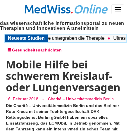
MedWiss
.
Online
Menü
das wissenschaftliche Informationsportal zu neuen
Therapien und innovativen Arzneimitteln
 Begleitende Probleme untergraben die Therapie
Neueste Studien
Ultraschall
Gesundheitsnachrichten
Mobile Hilfe bei
schwerem Kreislauf-
oder Lungenversagen
16. Februar 2018
-
Charité – Universitätsmedizin Berlin
Die Charité – Universitätsmedizin Berlin und das Berliner
Rote Kreuz mit seiner Tochtergesellschaft DRK
Rettungsdienst Berlin gGmbH haben ein spezielles
Einsatzfahrzeug, das ECMObil, in Betrieb genommen. Mit
dem Fahrzeug kann ein intensivmedizinisches Team mit