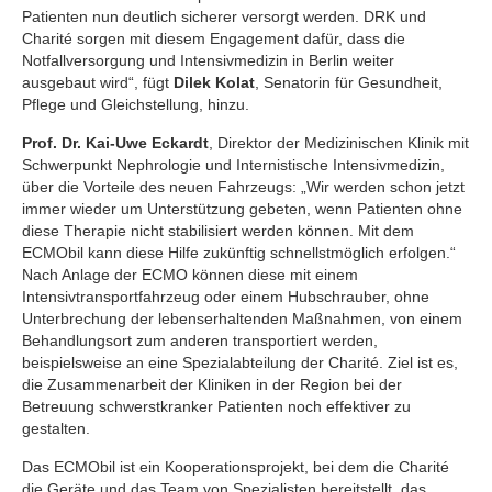
Patienten nun deutlich sicherer versorgt werden. DRK und
Charité sorgen mit diesem Engagement dafür, dass die
Notfallversorgung und Intensivmedizin in Berlin weiter
ausgebaut wird“, fügt
Dilek Kolat
, Senatorin für Gesundheit,
Pflege und Gleichstellung, hinzu.
Prof. Dr. Kai-Uwe Eckardt
, Direktor der Medizinischen Klinik mit
Schwerpunkt Nephrologie und Internistische Intensivmedizin,
über die Vorteile des neuen Fahrzeugs: „Wir werden schon jetzt
immer wieder um Unterstützung gebeten, wenn Patienten ohne
diese Therapie nicht stabilisiert werden können. Mit dem
ECMObil kann diese Hilfe zukünftig schnellstmöglich erfolgen.“
Nach Anlage der ECMO können diese mit einem
Intensivtransportfahrzeug oder einem Hubschrauber, ohne
Unterbrechung der lebenserhaltenden Maßnahmen, von einem
Behandlungsort zum anderen transportiert werden,
beispielsweise an eine Spezialabteilung der Charité. Ziel ist es,
die Zusammenarbeit der Kliniken in der Region bei der
Betreuung schwerstkranker Patienten noch effektiver zu
gestalten.
Das ECMObil ist ein Kooperationsprojekt, bei dem die Charité
die Geräte und das Team von Spezialisten bereitstellt, das