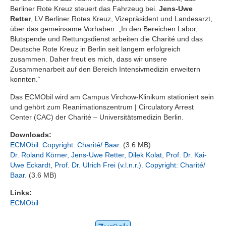
Berliner Rote Kreuz steuert das Fahrzeug bei.
Jens-Uwe
Retter
, LV Berliner Rotes Kreuz, Vizepräsident und Landesarzt,
über das gemeinsame Vorhaben: „In den Bereichen Labor,
Blutspende und Rettungsdienst arbeiten die Charité und das
Deutsche Rote Kreuz in Berlin seit langem erfolgreich
zusammen. Daher freut es mich, dass wir unsere
Zusammenarbeit auf den Bereich Intensivmedizin erweitern
konnten.“
Das ECMObil wird am Campus Virchow-Klinikum stationiert sein
und gehört zum Reanimationszentrum | Circulatory Arrest
Center (CAC) der Charité – Universitätsmedizin Berlin.
Downloads:
ECMObil. Copyright: Charité/ Baar.
(3.6 MB)
Dr. Roland Körner, Jens-Uwe Retter, Dilek Kolat, Prof. Dr. Kai-
Uwe Eckardt, Prof. Dr. Ulrich Frei (v.l.n.r.). Copyright: Charité/
Baar.
(3.6 MB)
Links:
ECMObil