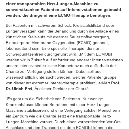
einer transportablen Herz-Lungen-Maschine zu
schwerstkranken Patienten auf Intensivstationen gebracht
werden, die dringend eine ECMO-Therapie benötigen.
Bei Patienten mit schwerem Schock, Kreislaufstillstand oder
Lungenversagen kann die Behandlung durch die Anlage eines
künstlichen Kreislaufs mit externer Sauerstoffversorgung,
Extracorporal Membrane Oxygenation (ECMO) genannt,
lebensrettend sein. Eine spezielle Therapie, die nur in
Schwerpunktzentren durchgeführt wird. „Mit dem ECMObil
werden wir in Zukunft auf Anforderung anderer Intensivstationen
unsere intensivmedizinische Kompetenz auch außerhalb der
Charité zur Verfügung stellen können. Dabei soll auch
wissenschaftlich untersucht werden, welche Patientengruppe
von dieser Art extremer Intensivtherapie profitiert“, erklärt
Prof.
Dr. Ulrich Frei
, Ärztlicher Direktor der Charité.
„Es geht um die Sicherheit von Patienten. Nur wenige
Krankenhäuser können Betroffene mit einer Herz-Lungen-
Maschine stabilisieren und eine Verlegung solcher Menschen in
ein Zentrum wie die Charité setzt eine transportable Herz-
Lungen-Maschine voraus. Durch einen vorbereitenden Vor-Ort-
Anschluss und den Transport mit dem ECMObil können die