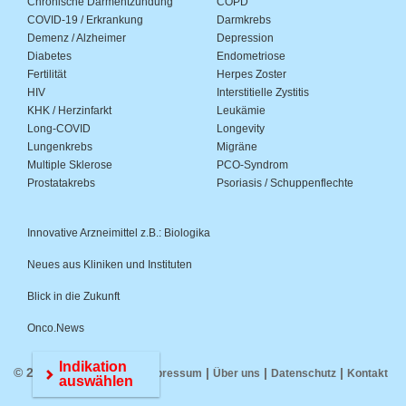
Chronische Darmentzündung
COPD
COVID-19 / Erkrankung
Darmkrebs
Demenz / Alzheimer
Depression
Diabetes
Endometriose
Fertilität
Herpes Zoster
HIV
Interstitielle Zystitis
KHK / Herzinfarkt
Leukämie
Long-COVID
Longevity
Lungenkrebs
Migräne
Multiple Sklerose
PCO-Syndrom
Prostatakrebs
Psoriasis / Schuppenflechte
Innovative Arzneimittel z.B.: Biologika
Neues aus Kliniken und Instituten
Blick in die Zukunft
Onco.News
Indikation
© 2026 Medwiss.de |
|
|
|
Impressum
Über uns
Datenschutz
Kontakt
auswählen