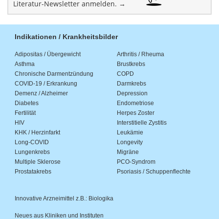
Literatur-Newsletter anmelden. →
Indikationen / Krankheitsbilder
Adipositas / Übergewicht
Arthritis / Rheuma
Asthma
Brustkrebs
Chronische Darmentzündung
COPD
COVID-19 / Erkrankung
Darmkrebs
Demenz / Alzheimer
Depression
Diabetes
Endometriose
Fertilität
Herpes Zoster
HIV
Interstitielle Zystitis
KHK / Herzinfarkt
Leukämie
Long-COVID
Longevity
Lungenkrebs
Migräne
Multiple Sklerose
PCO-Syndrom
Prostatakrebs
Psoriasis / Schuppenflechte
Innovative Arzneimittel z.B.: Biologika
Neues aus Kliniken und Instituten