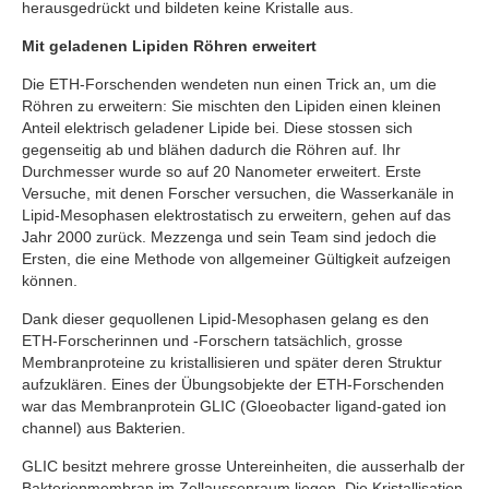
herausgedrückt und bildeten keine Kristalle aus.
Mit geladenen Lipiden Röhren erweitert
Die ETH-Forschenden wendeten nun einen Trick an, um die
Röhren zu erweitern: Sie mischten den Lipiden einen kleinen
Anteil elektrisch geladener Lipide bei. Diese stossen sich
gegenseitig ab und blähen dadurch die Röhren auf. Ihr
Durchmesser wurde so auf 20 Nanometer erweitert. Erste
Versuche, mit denen Forscher versuchen, die Wasserkanäle in
Lipid-Mesophasen elektrostatisch zu erweitern, gehen auf das
Jahr 2000 zurück. Mezzenga und sein Team sind jedoch die
Ersten, die eine Methode von allgemeiner Gültigkeit aufzeigen
können.
Dank dieser gequollenen Lipid-Mesophasen gelang es den
ETH-Forscherinnen und -Forschern tatsächlich, grosse
Membranproteine zu kristallisieren und später deren Struktur
aufzuklären. Eines der Übungsobjekte der ETH-Forschenden
war das Membranprotein GLIC (Gloeobacter ligand-gated ion
channel) aus Bakterien.
GLIC besitzt mehrere grosse Untereinheiten, die ausserhalb der
Bakterienmembran im Zellaussenraum liegen. Die Kristallisation