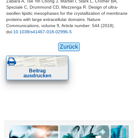
Zabara A, Tse Yin Chong J, Martiel I, Stark L, Cromer BA,
Speziale C, Drummond CD, Mezzenga R. Design of ultra-
swollen lipidic mesophases for the crystallization of membrane
proteins with large extracellular domains. Nature
Communications, volume 9, Article number: 544 (2018).
doi:
10.1038/s41467-018-02996-5
Zurück
Beitrag
ausdrucken