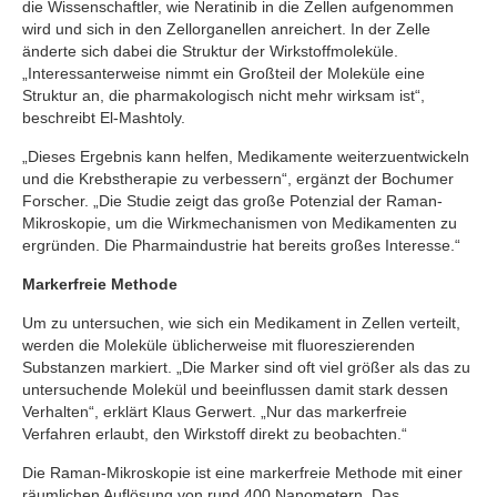
die Wissenschaftler, wie Neratinib in die Zellen aufgenommen
wird und sich in den Zellorganellen anreichert. In der Zelle
änderte sich dabei die Struktur der Wirkstoffmoleküle.
„Interessanterweise nimmt ein Großteil der Moleküle eine
Struktur an, die pharmakologisch nicht mehr wirksam ist“,
beschreibt El-Mashtoly.
„Dieses Ergebnis kann helfen, Medikamente weiterzuentwickeln
und die Krebstherapie zu verbessern“, ergänzt der Bochumer
Forscher. „Die Studie zeigt das große Potenzial der Raman-
Mikroskopie, um die Wirkmechanismen von Medikamenten zu
ergründen. Die Pharmaindustrie hat bereits großes Interesse.“
Markerfreie Methode
Um zu untersuchen, wie sich ein Medikament in Zellen verteilt,
werden die Moleküle üblicherweise mit fluoreszierenden
Substanzen markiert. „Die Marker sind oft viel größer als das zu
untersuchende Molekül und beeinflussen damit stark dessen
Verhalten“, erklärt Klaus Gerwert. „Nur das markerfreie
Verfahren erlaubt, den Wirkstoff direkt zu beobachten.“
Die Raman-Mikroskopie ist eine markerfreie Methode mit einer
räumlichen Auflösung von rund 400 Nanometern. Das