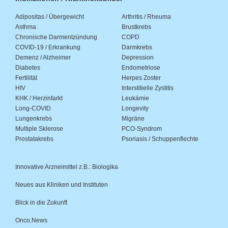
Adipositas / Übergewicht
Arthritis / Rheuma
Asthma
Brustkrebs
Chronische Darmentzündung
COPD
COVID-19 / Erkrankung
Darmkrebs
Demenz / Alzheimer
Depression
Diabetes
Endometriose
Fertilität
Herpes Zoster
HIV
Interstitielle Zystitis
KHK / Herzinfarkt
Leukämie
Long-COVID
Longevity
Lungenkrebs
Migräne
Multiple Sklerose
PCO-Syndrom
Prostatakrebs
Psoriasis / Schuppenflechte
Innovative Arzneimittel z.B.: Biologika
Neues aus Kliniken und Instituten
Blick in die Zukunft
Onco.News