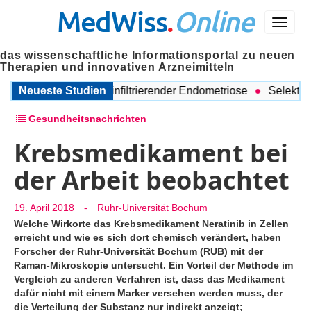
MedWiss
.
Online
Menü
das wissenschaftliche Informationsportal zu neuen
Therapien und innovativen Arzneimitteln
r Diagnose von tief-infiltrierender Endometriose
Neueste Studien
Selektiver 
Gesundheitsnachrichten
Krebsmedikament bei
der Arbeit beobachtet
19. April 2018
-
Ruhr-Universität Bochum
Welche Wirkorte das Krebsmedikament Neratinib in Zellen
erreicht und wie es sich dort chemisch verändert, haben
Forscher der Ruhr-Universität Bochum (RUB) mit der
Raman-Mikroskopie untersucht. Ein Vorteil der Methode im
Vergleich zu anderen Verfahren ist, dass das Medikament
dafür nicht mit einem Marker versehen werden muss, der
die Verteilung der Substanz nur indirekt anzeigt;