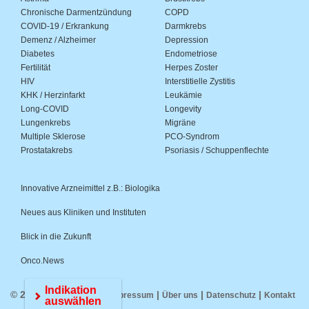
Chronische Darmentzündung
COPD
COVID-19 / Erkrankung
Darmkrebs
Demenz / Alzheimer
Depression
Diabetes
Endometriose
Fertilität
Herpes Zoster
HIV
Interstitielle Zystitis
KHK / Herzinfarkt
Leukämie
Long-COVID
Longevity
Lungenkrebs
Migräne
Multiple Sklerose
PCO-Syndrom
Prostatakrebs
Psoriasis / Schuppenflechte
Innovative Arzneimittel z.B.: Biologika
Neues aus Kliniken und Instituten
Blick in die Zukunft
Onco.News
Indikation
© 2026 Medwiss.de |
|
|
|
Impressum
Über uns
Datenschutz
Kontakt
auswählen