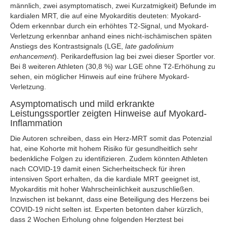
männlich, zwei asymptomatisch, zwei Kurzatmigkeit) Befunde im
kardialen MRT, die auf eine Myokarditis deuteten: Myokard-
Ödem erkennbar durch ein erhöhtes T2-Signal, und Myokard-
Verletzung erkennbar anhand eines nicht-ischämischen späten
Anstiegs des Kontrastsignals (LGE,
late gadolinium
enhancement
). Perikardeffusion lag bei zwei dieser Sportler vor.
Bei 8 weiteren Athleten (30,8 %) war LGE ohne T2-Erhöhung zu
sehen, ein möglicher Hinweis auf eine frühere Myokard-
Verletzung.
Asymptomatisch und mild erkrankte
Leistungssportler zeigten Hinweise auf Myokard-
Inflammation
Die Autoren schreiben, dass ein Herz-MRT somit das Potenzial
hat, eine Kohorte mit hohem Risiko für gesundheitlich sehr
bedenkliche Folgen zu identifizieren. Zudem könnten Athleten
nach COVID-19 damit einen Sicherheitscheck für ihren
intensiven Sport erhalten, da die kardiale MRT geeignet ist,
Myokarditis mit hoher Wahrscheinlichkeit auszuschließen.
Inzwischen ist bekannt, dass eine Beteiligung des Herzens bei
COVID-19 nicht selten ist. Experten betonten daher kürzlich,
dass 2 Wochen Erholung ohne folgenden Herztest bei