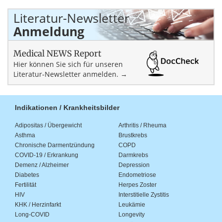
Literatur-Newsletter
Anmeldung
Medical NEWS Report
Hier können Sie sich für unseren
Literatur-Newsletter anmelden. →
Indikationen / Krankheitsbilder
Adipositas / Übergewicht
Arthritis / Rheuma
Asthma
Brustkrebs
Chronische Darmentzündung
COPD
COVID-19 / Erkrankung
Darmkrebs
Demenz / Alzheimer
Depression
Diabetes
Endometriose
Fertilität
Herpes Zoster
HIV
Interstitielle Zystitis
KHK / Herzinfarkt
Leukämie
Long-COVID
Longevity