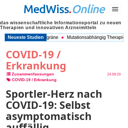
MedWiss
.
Online
Menü
das wissenschaftliche Informationsportal zu neuen
Therapien und innovativen Arzneimitteln
chen COPD und Migräne
Neueste Studien
Mutationsabhängig Therapie inten
COVID-19 /
Erkrankung
Zusammenfassungen
24.09.20
COVID-19 / Erkrankung
Sportler-Herz nach
COVID-19: Selbst
asymptomatisch
auffällig