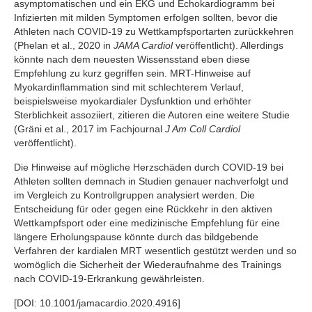
asymptomatischen und ein EKG und Echokardiogramm bei
Infizierten mit milden Symptomen erfolgen sollten, bevor die
Athleten nach COVID-19 zu Wettkampfsportarten zurückkehren
(Phelan et al., 2020 in
JAMA Cardiol
veröffentlicht). Allerdings
könnte nach dem neuesten Wissensstand eben diese
Empfehlung zu kurz gegriffen sein. MRT-Hinweise auf
Myokardinflammation sind mit schlechterem Verlauf,
beispielsweise myokardialer Dysfunktion und erhöhter
Sterblichkeit assoziiert, zitieren die Autoren eine weitere Studie
(Gräni et al., 2017 im Fachjournal
J Am Coll Cardiol
veröffentlicht).
Die Hinweise auf mögliche Herzschäden durch COVID-19 bei
Athleten sollten demnach in Studien genauer nachverfolgt und
im Vergleich zu Kontrollgruppen analysiert werden. Die
Entscheidung für oder gegen eine Rückkehr in den aktiven
Wettkampfsport oder eine medizinische Empfehlung für eine
längere Erholungspause könnte durch das bildgebende
Verfahren der kardialen MRT wesentlich gestützt werden und so
womöglich die Sicherheit der Wiederaufnahme des Trainings
nach COVID-19-Erkrankung gewährleisten.
[DOI: 10.1001/jamacardio.2020.4916]