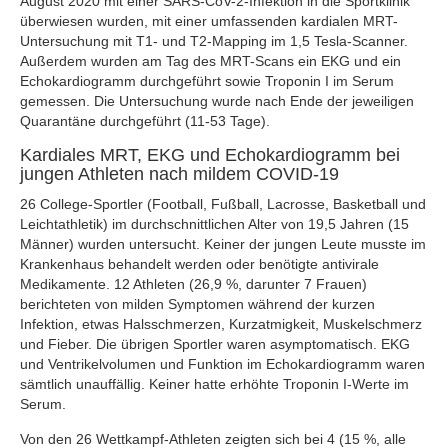
August 2020 mit einer SARS-CoV-2-Infektion in die Sportklinik
überwiesen wurden, mit einer umfassenden kardialen MRT-
Untersuchung mit T1- und T2-Mapping im 1,5 Tesla-Scanner.
Außerdem wurden am Tag des MRT-Scans ein EKG und ein
Echokardiogramm durchgeführt sowie Troponin I im Serum
gemessen. Die Untersuchung wurde nach Ende der jeweiligen
Quarantäne durchgeführt (11-53 Tage).
Kardiales MRT, EKG und Echokardiogramm bei
jungen Athleten nach mildem COVID-19
26 College-Sportler (Football, Fußball, Lacrosse, Basketball und
Leichtathletik) im durchschnittlichen Alter von 19,5 Jahren (15
Männer) wurden untersucht. Keiner der jungen Leute musste im
Krankenhaus behandelt werden oder benötigte antivirale
Medikamente. 12 Athleten (26,9 %, darunter 7 Frauen)
berichteten von milden Symptomen während der kurzen
Infektion, etwas Halsschmerzen, Kurzatmigkeit, Muskelschmerz
und Fieber. Die übrigen Sportler waren asymptomatisch. EKG
und Ventrikelvolumen und Funktion im Echokardiogramm waren
sämtlich unauffällig. Keiner hatte erhöhte Troponin I-Werte im
Serum.
Von den 26 Wettkampf-Athleten zeigten sich bei 4 (15 %, alle