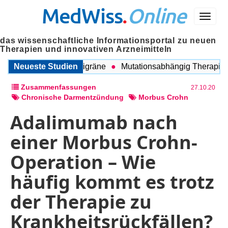
MedWiss
.
Online
Menü
das wissenschaftliche Informationsportal zu neuen
Therapien und innovativen Arzneimitteln
schen COPD und Migräne
Neueste Studien
Mutationsabhängig Therapie inte
Zusammenfassungen
27.10.20
Chronische Darmentzündung
Morbus Crohn
Adalimumab nach
einer Morbus Crohn-
Operation – Wie
häufig kommt es trotz
der Therapie zu
Krankheitsrückfällen?