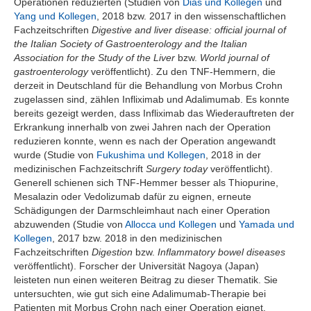
Operationen reduzierten (Studien von
Dias und Kollegen
und
Yang und Kollegen
, 2018 bzw. 2017 in den wissenschaftlichen
Fachzeitschriften
Digestive and liver disease: official journal of
the Italian Society of Gastroenterology and the Italian
Association for the Study of the Liver
bzw.
World journal of
gastroenterology
veröffentlicht). Zu den TNF-Hemmern, die
derzeit in Deutschland für die Behandlung von Morbus Crohn
zugelassen sind, zählen Infliximab und Adalimumab. Es konnte
bereits gezeigt werden, dass Infliximab das Wiederauftreten der
Erkrankung innerhalb von zwei Jahren nach der Operation
reduzieren konnte, wenn es nach der Operation angewandt
wurde (Studie von
Fukushima und Kollegen
, 2018 in der
medizinischen Fachzeitschrift
Surgery today
veröffentlicht).
Generell schienen sich TNF-Hemmer besser als Thiopurine,
Mesalazin oder Vedolizumab dafür zu eignen, erneute
Schädigungen der Darmschleimhaut nach einer Operation
abzuwenden (Studie von
Allocca und Kollegen
und
Yamada und
Kollegen
, 2017 bzw. 2018 in den medizinischen
Fachzeitschriften
Digestion
bzw.
Inflammatory bowel diseases
veröffentlicht). Forscher der Universität Nagoya (Japan)
leisteten nun einen weiteren Beitrag zu dieser Thematik. Sie
untersuchten, wie gut sich eine Adalimumab-Therapie bei
Patienten mit Morbus Crohn nach einer Operation eignet.