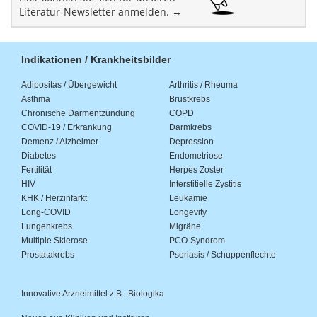
Literatur-Newsletter anmelden. →
Indikationen / Krankheitsbilder
Adipositas / Übergewicht
Arthritis / Rheuma
Asthma
Brustkrebs
Chronische Darmentzündung
COPD
COVID-19 / Erkrankung
Darmkrebs
Demenz / Alzheimer
Depression
Diabetes
Endometriose
Fertilität
Herpes Zoster
HIV
Interstitielle Zystitis
KHK / Herzinfarkt
Leukämie
Long-COVID
Longevity
Lungenkrebs
Migräne
Multiple Sklerose
PCO-Syndrom
Prostatakrebs
Psoriasis / Schuppenflechte
Innovative Arzneimittel z.B.: Biologika