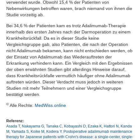
verwendet wurde. Obwohl 15,4 % der Patienten von
Nebenwirkungen betroffen waren, brach niemand von ihnen die
Studie vorzeitig ab.
Bei 34,6 % der Patienten kam es trotz Adalimumab-Therapie
innerhalb des ersten Jahres nach der Darmoperation zu einem
Krankheitsrückfall. Da es in dieser Studie keine
Vergleichsgruppe gab, also Patienten, die nach der Operation
nicht Adalimumab bekamen, kann nicht entschieden werden, ob
der Einsatz von Adalimumab das Wiederauftreten der
Erkrankung verhindern kann. Ein Vergleich mit den Ergebnissen
der oben erwähnten Studien gibt allerdings Hinweise darauf,
dass Krankheitsrückfalle vermutlich häufiger ohne Adalimumab
auftreten würden. Dieser Verdacht muss jedoch in weiteren
Studien mit mehr Teilnehmern und einer Vergleichsgruppe
bestätigt werden.
©
Alle Rechte:
MedWiss.online
Referenz:
Asada T, Nakayama G, Tanaka C, Kobayashi D, Ezaka K, Hattori N, Kanda
M, Yamada S, Koike M, Kodera Y. Postoperative adalimumab maintenance
therapy for Japanese patients with Crohn's disease: a single-center, single-