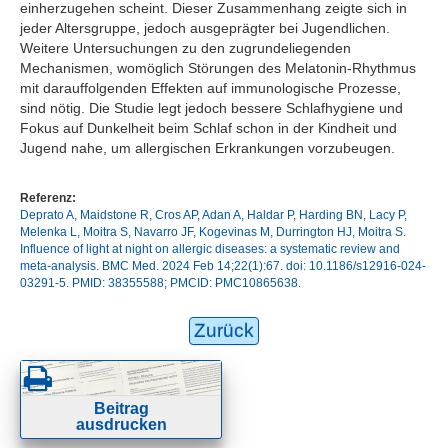
einherzugehen scheint. Dieser Zusammenhang zeigte sich in
jeder Altersgruppe, jedoch ausgeprägter bei Jugendlichen.
Weitere Untersuchungen zu den zugrundeliegenden
Mechanismen, womöglich Störungen des Melatonin-Rhythmus
mit darauffolgenden Effekten auf immunologische Prozesse,
sind nötig. Die Studie legt jedoch bessere Schlafhygiene und
Fokus auf Dunkelheit beim Schlaf schon in der Kindheit und
Jugend nahe, um allergischen Erkrankungen vorzubeugen.
Referenz:
Deprato A, Maidstone R, Cros AP, Adan A, Haldar P, Harding BN, Lacy P,
Melenka L, Moitra S, Navarro JF, Kogevinas M, Durrington HJ, Moitra S.
Influence of light at night on allergic diseases: a systematic review and
meta-analysis. BMC Med. 2024 Feb 14;22(1):67. doi: 10.1186/s12916-024-
03291-5. PMID: 38355588; PMCID: PMC10865638.
Zurück
Beitrag
ausdrucken