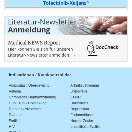
®
Tofacitinib-Xeljanz
Literatur-Newsletter
Anmeldung
Medical NEWS Report
Hier können Sie sich für unseren
Literatur-Newsletter anmelden. →
Indikationen / Krankheitsbilder
Adipositas / Übergewicht
Arthritis / Rheuma
Asthma
Brustkrebs
Chronische Darmentzündung
COPD
COVID-19 / Erkrankung
Darmkrebs
Demenz / Alzheimer
Depression
Diabetes
Endometriose
Fertilität
Herpes Zoster
HIV
Interstitielle Zystitis